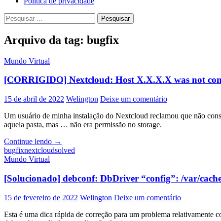
Política de privacidade
Pesquisar
por:
Arquivo da tag: bugfix
Mundo Virtual
[CORRIGIDO] Nextcloud: Host X.X.X.X was not connect
15 de abril de 2022
Welington
Deixe um comentário
Um usuário de minha instalação do Nextcloud reclamou que não conse
aquela pasta, mas … não era permissão no storage.
[CORRIGIDO]
Continue lendo
→
Nextcloud:
bugfix
nextcloud
solved
Host
Mundo Virtual
X.X.X.X
was
[Solucionado] debconf: DbDriver “config”: /var/cache
not
connected
15 de fevereiro de 2022
Welington
Deixe um comentário
to
because
Esta é uma dica rápida de correção para um problema relativamente
it