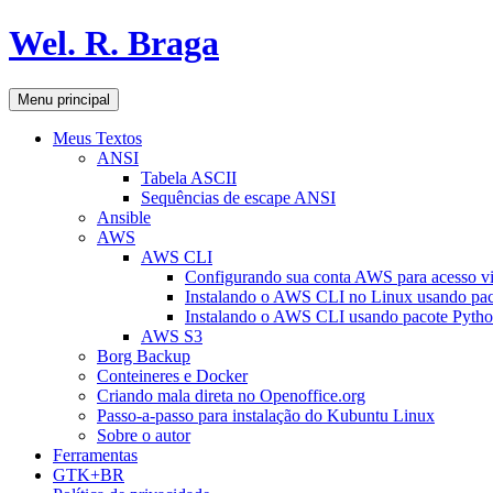
Pular
Wel. R. Braga
para
o
conteúdo
Pesquisar
Menu principal
Meus Textos
ANSI
Tabela ASCII
Sequências de escape ANSI
Ansible
AWS
AWS CLI
Configurando sua conta AWS para acesso v
Instalando o AWS CLI no Linux usando pac
Instalando o AWS CLI usando pacote Pyth
AWS S3
Borg Backup
Conteineres e Docker
Criando mala direta no Openoffice.org
Passo-a-passo para instalação do Kubuntu Linux
Sobre o autor
Ferramentas
GTK+BR