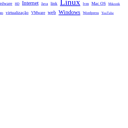
Linux
Internet
rdware
link
Mac OS
Java
lvm
HD
Mikrotik
Windows
web
virtualização
VMware
nto
Wordpress
YouTube