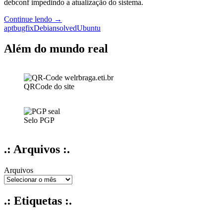
debconf impedindo a atualização do sistema.
violates
local
[Solucionado]
Continue lendo
→
access
debconf:
apt
bugfix
Debian
solved
Ubuntu
rules
DbDriver
“config”:
Além do mundo real
/var/cache/debconf/config.dat
is
locked
by
QRCode do site
another
process:
Resource
temporarily
Selo PGP
unavailable
.: Arquivos :.
Arquivos
.: Etiquetas :.