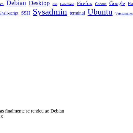
Debian
Desktop
Google
Firefox
Ha
va
Gnome
dns
Download
Sysadmin
Ubuntu
SSH
terminal
Shell-script
Versioname
s finalmente se rendeu ao Debian
ux