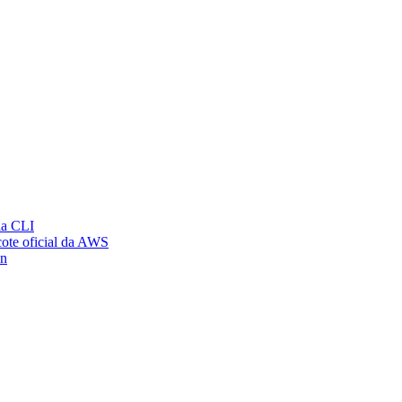
ia CLI
ote oficial da AWS
on