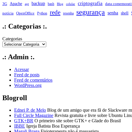
criptografia
backup
Apache
data comemorati
3G
bash
apt
Blog
celular
segurança
rede
senha
shell
notícia
OpenOffice
Python
resenha
.: Categorias :.
Categorias
.: Admin :.
Acessar
Feed de posts
Feed de comentários
WordPress.org
Blogroll
Ednei P. de Melo
Blog de um amigo que era fã de Slackware ma
Full Circle Magazine
Revista gratuita e livre sobre Ubuntu Lin
GTK+BR
O primeiro site sobre GTK+ e Glade do Brasil
IBBE
Igreja Batista Boa Esperança
Magali Braga
Fisioterapeuta não é massagista