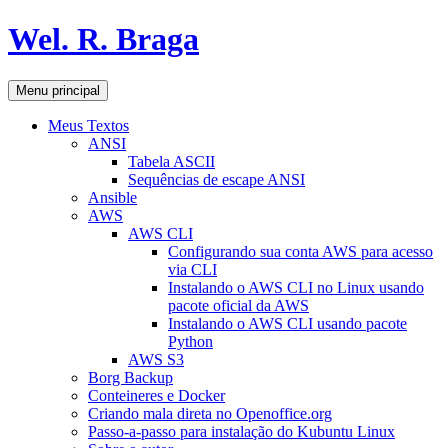
Pular
Wel. R. Braga
para
o
conteúdo
Pesquisar
Menu principal
Meus Textos
ANSI
Tabela ASCII
Sequências de escape ANSI
Ansible
AWS
AWS CLI
Configurando sua conta AWS para acesso
via CLI
Instalando o AWS CLI no Linux usando
pacote oficial da AWS
Instalando o AWS CLI usando pacote
Python
AWS S3
Borg Backup
Conteineres e Docker
Criando mala direta no Openoffice.org
Passo-a-passo para instalação do Kubuntu Linux