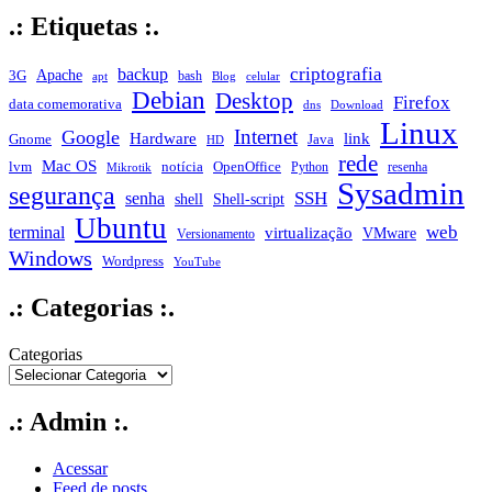
.: Etiquetas :.
criptografia
backup
Apache
3G
bash
apt
Blog
celular
Debian
Desktop
Firefox
data comemorativa
dns
Download
Linux
Internet
Google
Hardware
link
Gnome
Java
HD
rede
Mac OS
notícia
lvm
OpenOffice
Python
resenha
Mikrotik
Sysadmin
segurança
SSH
senha
shell
Shell-script
Ubuntu
web
terminal
virtualização
VMware
Versionamento
Windows
Wordpress
YouTube
.: Categorias :.
Categorias
.: Admin :.
Acessar
Feed de posts