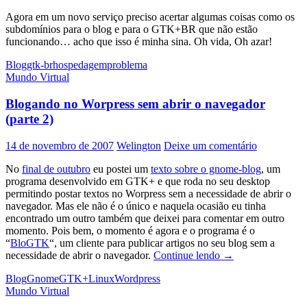
Agora em um novo serviço preciso acertar algumas coisas como os
subdomínios para o blog e para o GTK+BR que não estão
funcionando… acho que isso é minha sina. Oh vida, Oh azar!
Blog
gtk-br
hospedagem
problema
Mundo Virtual
Blogando no Worpress sem abrir o navegador
(parte 2)
14 de novembro de 2007
Welington
Deixe um comentário
No
final de outubro
eu postei um
texto sobre o gnome-blog
, um
programa desenvolvido em GTK+ e que roda no seu desktop
permitindo postar textos no Worpress sem a necessidade de abrir o
navegador. Mas ele não é o único e naquela ocasião eu tinha
encontrado um outro também que deixei para comentar em outro
momento. Pois bem, o momento é agora e o programa é o
“
BloGTK
“, um cliente para publicar artigos no seu blog sem a
Blogando
necessidade de abrir o navegador.
Continue lendo
→
no
Blog
Gnome
GTK+
Linux
Wordpress
Worpress
Mundo Virtual
sem
abrir