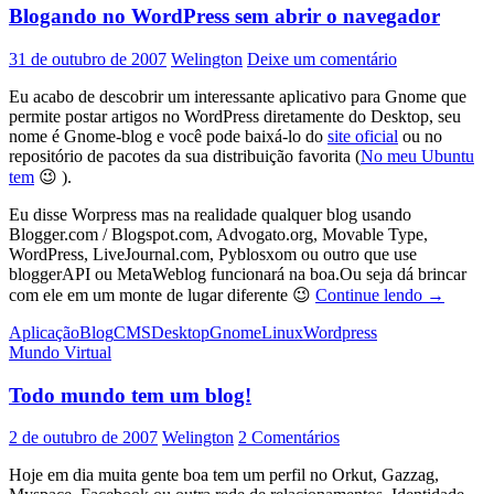
Blogando no WordPress sem abrir o navegador
o
navegador
(parte
31 de outubro de 2007
Welington
Deixe um comentário
2)
Eu acabo de descobrir um interessante aplicativo para Gnome que
permite postar artigos no WordPress diretamente do Desktop, seu
nome é Gnome-blog e você pode baixá-lo do
site oficial
ou no
repositório de pacotes da sua distribuição favorita (
No meu Ubuntu
tem
😉 ).
Eu disse Worpress mas na realidade qualquer blog usando
Blogger.com / Blogspot.com, Advogato.org, Movable Type,
WordPress, LiveJournal.com, Pyblosxom ou outro que use
bloggerAPI ou MetaWeblog funcionará na boa.Ou seja dá brincar
Blogando
com ele em um monte de lugar diferente 😉
Continue lendo
→
no
Aplicação
Blog
CMS
Desktop
Gnome
Linux
Wordpress
WordPres
Mundo Virtual
sem
abrir
o
Todo mundo tem um blog!
navegado
2 de outubro de 2007
Welington
2 Comentários
Hoje em dia muita gente boa tem um perfil no Orkut, Gazzag,