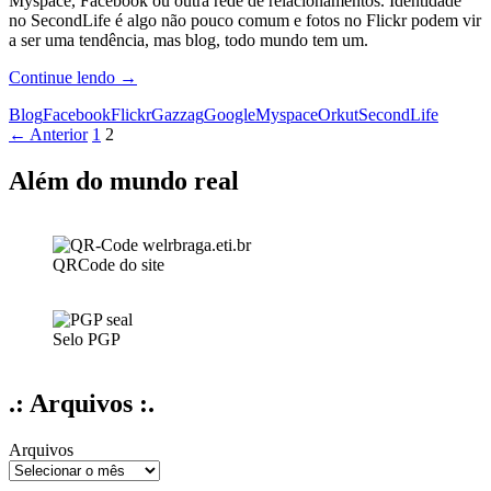
Myspace, Facebook ou outra rede de relacionamentos. Identidade
no SecondLife é algo não pouco comum e fotos no Flickr podem vir
a ser uma tendência, mas blog, todo mundo tem um.
Todo
Continue lendo
→
mundo
Blog
Facebook
Flickr
Gazzag
Google
Myspace
Orkut
SecondLife
tem
Navegação
← Anterior
1
2
um
blog!
por
Além do mundo real
posts
QRCode do site
Selo PGP
.: Arquivos :.
Arquivos