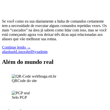
Se você como eu usa diariamente a linha de comandos certamente
tem a necessidade de executar alguns comandos repetidas vezes. Os
mais “cascudos” na área já sabem como lidar com isso, mas se você
está começando agora vou deixar três dicas aqui relacionadas aos
aliases que vão melhorar sua rotina.
Otimizando
Continue lendo
→
o
alias
bash
Linux
shell
Sysadmin
uso
do
Além do mundo real
shell
com
aliases
QRCode do site
Selo PGP