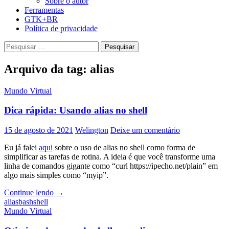
Sobre o autor
Ferramentas
GTK+BR
Política de privacidade
Pesquisar
por:
Arquivo da tag: alias
Mundo Virtual
Dica rápida: Usando alias no shell
15 de agosto de 2021
Welington
Deixe um comentário
Eu já falei
aqui
sobre o uso de alias no shell como forma de
simplificar as tarefas de rotina. A ideia é que você transforme uma
linha de comandos gigante como “curl https://ipecho.net/plain” em
algo mais simples como “myip”.
Dica
Continue lendo
→
rápida:
alias
bash
shell
Usando
Mundo Virtual
alias
no