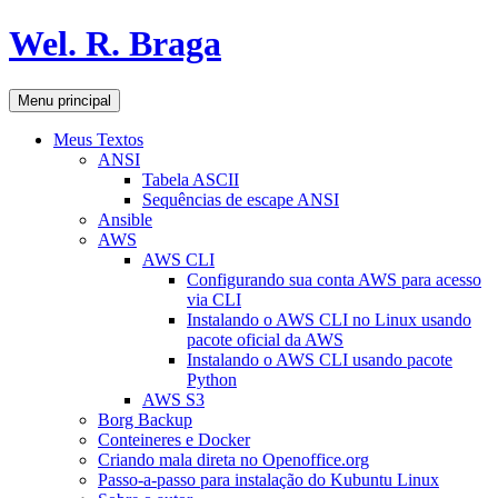
Pular
Wel. R. Braga
para
o
conteúdo
Pesquisar
Menu principal
Meus Textos
ANSI
Tabela ASCII
Sequências de escape ANSI
Ansible
AWS
AWS CLI
Configurando sua conta AWS para acesso
via CLI
Instalando o AWS CLI no Linux usando
pacote oficial da AWS
Instalando o AWS CLI usando pacote
Python
AWS S3
Borg Backup
Conteineres e Docker
Criando mala direta no Openoffice.org
Passo-a-passo para instalação do Kubuntu Linux