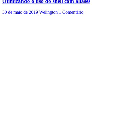
Otimizando o uso do shell com aliases
shell
30 de maio de 2019
Welington
1 Comentário