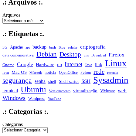
.: Arquivos :.
Arquivos
.: Etiquetas :.
criptografia
backup
Apache
3G
bash
apt
Blog
celular
Debian
Desktop
Firefox
data comemorativa
dns
Download
Linux
Internet
Google
Hardware
link
Gnome
Java
HD
rede
Mac OS
notícia
lvm
OpenOffice
Python
resenha
Mikrotik
Sysadmin
segurança
SSH
senha
shell
Shell-script
Ubuntu
web
terminal
virtualização
VMware
Versionamento
Windows
Wordpress
YouTube
.: Categorias :.
Categorias