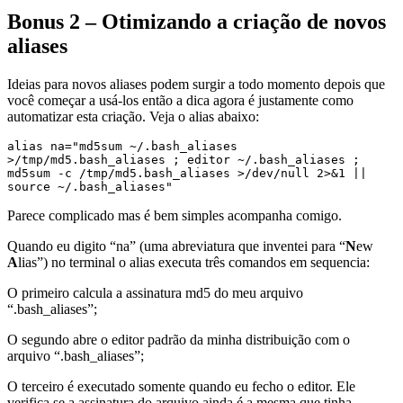
Bonus 2 – Otimizando a criação de novos
aliases
Ideias para novos aliases podem surgir a todo momento depois que
você começar a usá-los então a dica agora é justamente como
automatizar esta criação. Veja o alias abaixo:
alias na="md5sum ~/.bash_aliases 
>/tmp/md5.bash_aliases ; editor ~/.bash_aliases ; 
md5sum -c /tmp/md5.bash_aliases >/dev/null 2>&1 || 
source ~/.bash_aliases"
Parece complicado mas é bem simples acompanha comigo.
Quando eu digito “na” (uma abreviatura que inventei para “
N
ew
A
lias”) no terminal o alias executa três comandos em sequencia:
O primeiro calcula a assinatura md5 do meu arquivo
“.bash_aliases”;
O segundo abre o editor padrão da minha distribuição com o
arquivo “.bash_aliases”;
O terceiro é executado somente quando eu fecho o editor. Ele
verifica se a assinatura do arquivo ainda é a mesma que tinha