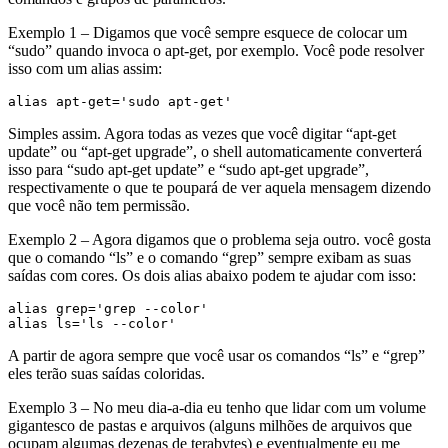
Exemplo 1 – Digamos que você sempre esquece de colocar um
“sudo” quando invoca o apt-get, por exemplo. Você pode resolver
isso com um alias assim:
alias apt-get='sudo apt-get'
Simples assim. Agora todas as vezes que você digitar “apt-get
update” ou “apt-get upgrade”, o shell automaticamente converterá
isso para “sudo apt-get update” e “sudo apt-get upgrade”,
respectivamente o que te poupará de ver aquela mensagem dizendo
que você não tem permissão.
Exemplo 2 – Agora digamos que o problema seja outro. você gosta
que o comando “ls” e o comando “grep” sempre exibam as suas
saídas com cores. Os dois alias abaixo podem te ajudar com isso:
alias grep='grep --color'
alias ls='ls --color'
A partir de agora sempre que você usar os comandos “ls” e “grep”
eles terão suas saídas coloridas.
Exemplo 3 – No meu dia-a-dia eu tenho que lidar com um volume
gigantesco de pastas e arquivos (alguns milhões de arquivos que
ocupam algumas dezenas de terabytes) e eventualmente eu me