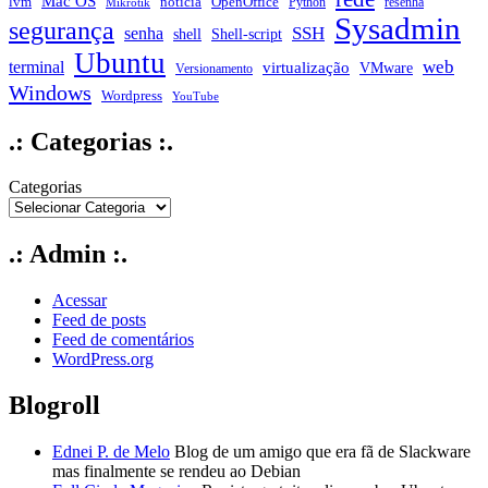
Mac OS
notícia
lvm
OpenOffice
Python
resenha
Mikrotik
Sysadmin
segurança
SSH
senha
shell
Shell-script
Ubuntu
web
terminal
virtualização
VMware
Versionamento
Windows
Wordpress
YouTube
.: Categorias :.
Categorias
.: Admin :.
Acessar
Feed de posts
Feed de comentários
WordPress.org
Blogroll
Ednei P. de Melo
Blog de um amigo que era fã de Slackware
mas finalmente se rendeu ao Debian