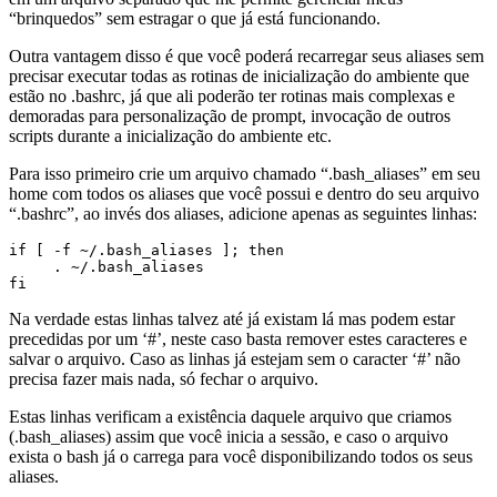
“brinquedos” sem estragar o que já está funcionando.
Outra vantagem disso é que você poderá recarregar seus aliases sem
precisar executar todas as rotinas de inicialização do ambiente que
estão no .bashrc, já que ali poderão ter rotinas mais complexas e
demoradas para personalização de prompt, invocação de outros
scripts durante a inicialização do ambiente etc.
Para isso primeiro crie um arquivo chamado “.bash_aliases” em seu
home com todos os aliases que você possui e dentro do seu arquivo
“.bashrc”, ao invés dos aliases, adicione apenas as seguintes linhas:
if [ -f ~/.bash_aliases ]; then
     . ~/.bash_aliases
fi
Na verdade estas linhas talvez até já existam lá mas podem estar
precedidas por um ‘#’, neste caso basta remover estes caracteres e
salvar o arquivo. Caso as linhas já estejam sem o caracter ‘#’ não
precisa fazer mais nada, só fechar o arquivo.
Estas linhas verificam a existência daquele arquivo que criamos
(.bash_aliases) assim que você inicia a sessão, e caso o arquivo
exista o bash já o carrega para você disponibilizando todos os seus
aliases.