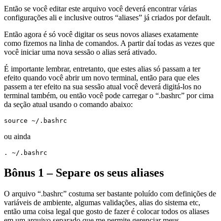
Então se você editar este arquivo você deverá encontrar várias
configurações ali e inclusive outros “aliases” já criados por default.
Então agora é só você digitar os seus novos aliases exatamente
como fizemos na linha de comandos. A partir daí todas as vezes que
você iniciar uma nova sessão o alias será ativado.
É importante lembrar, entretanto, que estes alias só passam a ter
efeito quando você abrir um novo terminal, então para que eles
passem a ter efeito na sua sessão atual você deverá digitá-los no
terminal também, ou então você pode carregar o “.bashrc” por cima
da seção atual usando o comando abaixo:
source ~/.bashrc
ou ainda
. ~/.bashrc
Bônus 1 – Separe os seus aliases
O arquivo “.bashrc” costuma ser bastante poluído com definições de
variáveis de ambiente, algumas validações, alias do sistema etc,
então uma coisa legal que gosto de fazer é colocar todos os aliases
em um arquivo separado que me permite gerenciar meus