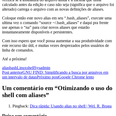
calculado antes da edição e caso não seja (significa que o arquivo foi
alterado) carrega o arquivo com as novas definições de aliases.
Coloque então este novo alias em seu “.bash_aliases”, execute uma
ultima vez o comando “source ~/.bash_aliases” e daqui pra frente
use apenas o “na” para criar novos aliases que estarão
instantaneamente disponíveis e persistentes.
Com isso espero que você possa aumentar a sua produtividade com
este recurso tão útil, e muitas vezes desprezados pelos usuários de
linha de comandos.
Até a próxima!
alias
bash
Linux
shell
Sysadmin
Navegação
Post anterior
GNU FIND: Simplificando a busca por arquivos em
um intervalo de datas
Próximo post
Google Chrome lento
de
posts
Um comentário em “Otimizando o uso do
shell com aliases”
Pingback:
Dica rápida: Usando alias no shell | Wel. R. Braga
Deixe um comentário