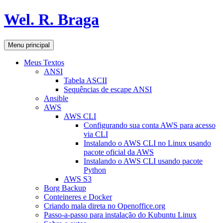
Pular
Wel. R. Braga
para
o
conteúdo
Pesquisar
Menu principal
Meus Textos
ANSI
Tabela ASCII
Sequências de escape ANSI
Ansible
AWS
AWS CLI
Configurando sua conta AWS para acesso
via CLI
Instalando o AWS CLI no Linux usando
pacote oficial da AWS
Instalando o AWS CLI usando pacote
Python
AWS S3
Borg Backup
Conteineres e Docker
Criando mala direta no Openoffice.org
Passo-a-passo para instalação do Kubuntu Linux