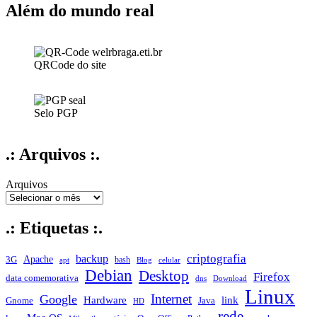
Além do mundo real
QRCode do site
Selo PGP
.: Arquivos :.
Arquivos
.: Etiquetas :.
criptografia
backup
Apache
3G
bash
apt
Blog
celular
Debian
Desktop
Firefox
data comemorativa
dns
Download
Linux
Internet
Google
Hardware
link
Gnome
Java
HD
rede