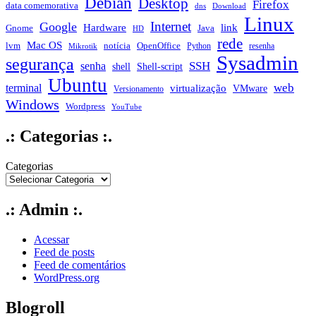
Debian
Desktop
Firefox
data comemorativa
dns
Download
Linux
Internet
Google
Hardware
link
Gnome
Java
HD
rede
Mac OS
notícia
lvm
OpenOffice
Python
resenha
Mikrotik
Sysadmin
segurança
SSH
senha
shell
Shell-script
Ubuntu
web
terminal
virtualização
VMware
Versionamento
Windows
Wordpress
YouTube
.: Categorias :.
Categorias
.: Admin :.
Acessar
Feed de posts
Feed de comentários
WordPress.org
Blogroll