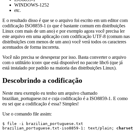
WINDOWS-1252
etc.
E o resultado disso é que se o arquivo foi escrito em um editor com
codificação ISO8859-1 (o que é bastante comum em distribuições
Linux com mais de um ano) e por exemplo agora você precisa ler
este arquivo em uma aplicação com codificação UTF-8 (comum nas
distribuições com menos de um ano) você verá todos os caracteres
acentuados de forma incorreta.
Você não precisa se desesperar por isso. Basta converter o arquivo
com o utilitário iconv que está disponível no pacote libc6 (que já
está instalado por padrão na maioria das distribuições Linux).
Descobrindo a codificação
Neste meu exemplo eu tenho um arquivo chamado
brazilian_portuguese.txt e cuja codificação é a ISO8859-1. E como
eu sei que a codificação é essa? Simples!
Use o comando file assim:
$ file -i brazilian_portuguese.txt

brazilian_portuguese.txt-iso8859-1: text/plain; 
charset