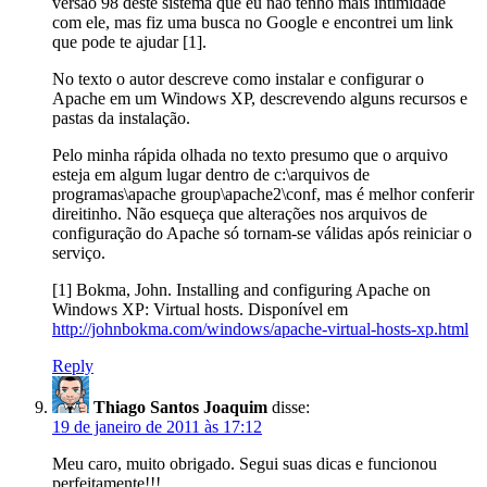
versão 98 deste sistema que eu não tenho mais intimidade
com ele, mas fiz uma busca no Google e encontrei um link
que pode te ajudar [1].
No texto o autor descreve como instalar e configurar o
Apache em um Windows XP, descrevendo alguns recursos e
pastas da instalação.
Pelo minha rápida olhada no texto presumo que o arquivo
esteja em algum lugar dentro de c:\arquivos de
programas\apache group\apache2\conf, mas é melhor conferir
direitinho. Não esqueça que alterações nos arquivos de
configuração do Apache só tornam-se válidas após reiniciar o
serviço.
[1] Bokma, John. Installing and configuring Apache on
Windows XP: Virtual hosts. Disponível em
http://johnbokma.com/windows/apache-virtual-hosts-xp.html
Reply
Thiago Santos Joaquim
disse:
19 de janeiro de 2011 às 17:12
Meu caro, muito obrigado. Segui suas dicas e funcionou
perfeitamente!!!