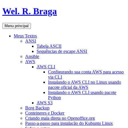
Pular
Wel. R. Braga
para
o
conteúdo
Pesquisar
Menu principal
Meus Textos
ANSI
Tabela ASCII
Sequências de escape ANSI
Ansible
AWS
AWS CLI
Configurando sua conta AWS para acesso
via CLI
Instalando o AWS CLI no Linux usando
pacote oficial da AWS
Instalando o AWS CLI usando pacote
Python
AWS S3
Borg Backup
Conteineres e Docker
Criando mala direta no Openoffice.org
Passo-a-passo para instalação do Kubuntu Linux