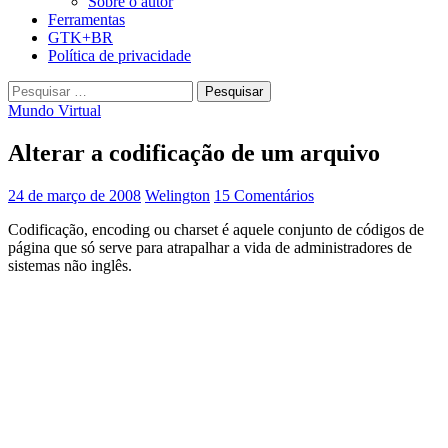
Sobre o autor
Ferramentas
GTK+BR
Política de privacidade
Pesquisar
por:
Mundo Virtual
Alterar a codificação de um arquivo
24 de março de 2008
Welington
15 Comentários
Codificação, encoding ou charset é aquele conjunto de códigos de
página que só serve para atrapalhar a vida de administradores de
sistemas não inglês.