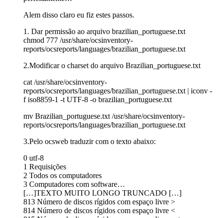
Alem disso claro eu fiz estes passos.
1. Dar permissão ao arquivo brazilian_portuguese.txt
chmod 777 /usr/share/ocsinventory-
reports/ocsreports/languages/brazilian_portuguese.txt
2.Modificar o charset do arquivo Brazilian_portuguese.txt
cat /usr/share/ocsinventory-
reports/ocsreports/languages/brazilian_portuguese.txt | iconv -
f iso8859-1 -t UTF-8 -o brazilian_portuguese.txt
mv Brazilian_portuguese.txt /usr/share/ocsinventory-
reports/ocsreports/languages/brazilian_portuguese.txt
3.Pelo ocsweb traduzir com o texto abaixo:
0 utf-8
1 Requisições
2 Todos os computadores
3 Computadores com software…
[…]TEXTO MUITO LONGO TRUNCADO […]
813 Número de discos rígidos com espaço livre >
814 Número de discos rígidos com espaço livre <