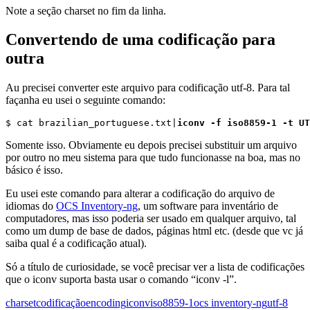
Note a seção charset no fim da linha.
Convertendo de uma codificação para
outra
Au precisei converter este arquivo para codificação utf-8. Para tal
façanha eu usei o seguinte comando:
$ cat brazilian_portuguese.txt|
iconv -f iso8859-1 -t UT
Somente isso. Obviamente eu depois precisei substituir um arquivo
por outro no meu sistema para que tudo funcionasse na boa, mas no
básico é isso.
Eu usei este comando para alterar a codificação do arquivo de
idiomas do
OCS Inventory-ng
, um software para inventário de
computadores, mas isso poderia ser usado em qualquer arquivo, tal
como um dump de base de dados, páginas html etc. (desde que vc já
saiba qual é a codificação atual).
Só a título de curiosidade, se você precisar ver a lista de codificações
que o iconv suporta basta usar o comando “iconv -l”.
charset
codificação
encoding
iconv
iso8859-1
ocs inventory-ng
utf-8