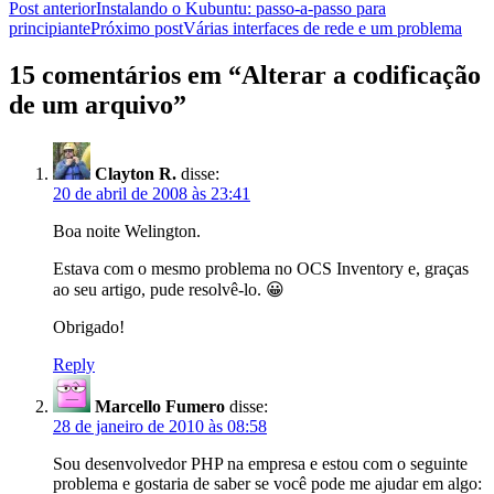
Navegação
Post anterior
Instalando o Kubuntu: passo-a-passo para
principiante
Próximo post
Várias interfaces de rede e um problema
de
posts
15 comentários em “Alterar a codificação
de um arquivo”
Clayton R.
disse:
20 de abril de 2008 às 23:41
Boa noite Welington.
Estava com o mesmo problema no OCS Inventory e, graças
ao seu artigo, pude resolvê-lo. 😀
Obrigado!
Reply
Marcello Fumero
disse:
28 de janeiro de 2010 às 08:58
Sou desenvolvedor PHP na empresa e estou com o seguinte
problema e gostaria de saber se você pode me ajudar em algo: