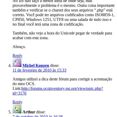
No IIS não faço a menor idéia de onde seja, mas
provavelmente o problema é o mesmo. Outra coisa importante
também e verificar se o charset dos seus arquivos “.php” está
correto. Você pode ter arquivos codificados como ISO8859-1,
CP850, Windows 1251, UTF8 ou uma salada de tudo isso e
no final você terá uma zona de codificação.
Também, não vejo a hora do Unicode pegar de verdade para
acabar com esta zona.
Abraço.
Reply
Michel Konzen
disse:
11 de fevereiro de 2010 às 15:33
Amigos utilizei a dica deste fórum para corrigir a acentuação
do meu OCS.
Link:
http://forums.ocsinventory-ng.org/viewtopic.php?
id=3176
Reply
Arthur
disse:
7 de outubro de 2010 às 16:38