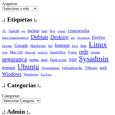
Arquivos
.: Etiquetas :.
criptografia
backup
Apache
3G
bash
apt
Blog
celular
Debian
Desktop
Firefox
data comemorativa
dns
Download
Linux
Internet
Google
Hardware
link
Gnome
Java
HD
rede
Mac OS
notícia
lvm
OpenOffice
Python
resenha
Mikrotik
Sysadmin
segurança
SSH
senha
shell
Shell-script
Ubuntu
web
terminal
virtualização
VMware
Versionamento
Windows
Wordpress
YouTube
.: Categorias :.
Categorias
.: Admin :.