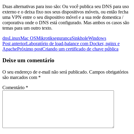
Duas alternativas para isso são: Ou você publica seu DNS para uso
externo e o deixa fixo nos seus dispositivos móveis, ou então fecha
uma VPN entre o seu dispositivo móvel e a sua rede domestica /
corporativa onde o DNS está configurado. Mas ambos os casos são
temas para um outro texto.
dns
Linux
Mac OS
Mikrotik
segurança
Sinkhole
Windows
Navegação
Post anterior
Laboratório de load-balance com Docker, nginx e
Apache
Próximo post
Criando um certificado de chave pública
de
posts
Deixe um comentário
O seu endereço de e-mail não será publicado.
Campos obrigatórios
são marcados com
*
Comentário
*