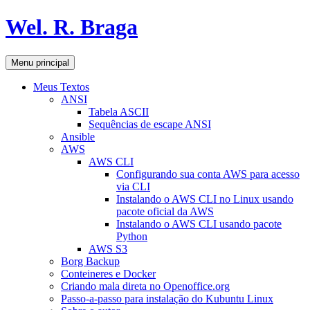
Pular
Wel. R. Braga
para
o
conteúdo
Pesquisar
Menu principal
Meus Textos
ANSI
Tabela ASCII
Sequências de escape ANSI
Ansible
AWS
AWS CLI
Configurando sua conta AWS para acesso
via CLI
Instalando o AWS CLI no Linux usando
pacote oficial da AWS
Instalando o AWS CLI usando pacote
Python
AWS S3
Borg Backup
Conteineres e Docker
Criando mala direta no Openoffice.org
Passo-a-passo para instalação do Kubuntu Linux