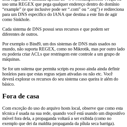
uso uma REGEX que pega qualquer endereço dentro do domínio
“example” (e que inclusive pode ser “.com” ou “.org”) e redireciona
para um DNS especifico do IANA que destina a este fim de agir
como Sinkhole.
Cada sistema de DNS possui seus recursos e que podem ser
diferentes de outros.
Por exemplo o Bind9, um dos sistemas de DNS mais usados no
mundo, não suporta REGEX, como no Mikrotik, mas por outro lado
eu poderia criar ACLs que restringem este controle a um grupo de
máquinas.
Se for um ssitema que permita scripts eu posso ainda ainda definir
horários para que estas regras sejam ativadas ou não etc. Você
deverá explorar os recursos do seu sistema caso queira ir além do
básico.
Fora de casa
Com exceção do uso do arquivo hosts local, observe que como esta
técnica é usada na sua rede, quando você está usando um dispositívo
móvel fora dela, a propaganda voltará a ser exibida (como no
exemplo que dei da maldita propaganda da pílula seca barriga).