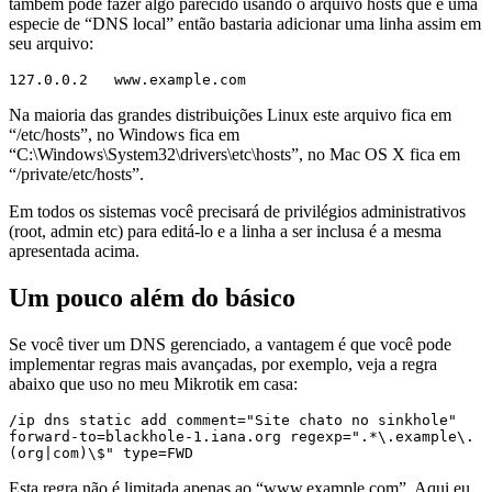
também pode fazer algo parecido usando o arquivo hosts que é uma
especie de “DNS local” então bastaria adicionar uma linha assim em
seu arquivo:
127.0.0.2   www.example.com
Na maioria das grandes distribuições Linux este arquivo fica em
“/etc/hosts”, no Windows fica em
“C:\Windows\System32\drivers\etc\hosts”, no Mac OS X fica em
“/private/etc/hosts”.
Em todos os sistemas você precisará de privilégios administrativos
(root, admin etc) para editá-lo e a linha a ser inclusa é a mesma
apresentada acima.
Um pouco além do básico
Se você tiver um DNS gerenciado, a vantagem é que você pode
implementar regras mais avançadas, por exemplo, veja a regra
abaixo que uso no meu Mikrotik em casa:
/ip dns static add comment="Site chato no sinkhole" 
forward-to=blackhole-1.iana.org regexp=".*\.example\.
(org|com)\$" type=FWD
Esta regra não é limitada apenas ao “www.example.com”. Aqui eu