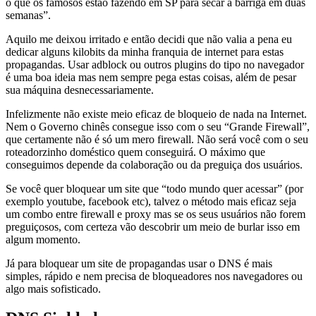
o que os famosos estão fazendo em SP para secar a barriga em duas
semanas”.
Aquilo me deixou irritado e então decidi que não valia a pena eu
dedicar alguns kilobits da minha franquia de internet para estas
propagandas. Usar adblock ou outros plugins do tipo no navegador
é uma boa ideia mas nem sempre pega estas coisas, além de pesar
sua máquina desnecessariamente.
Infelizmente não existe meio eficaz de bloqueio de nada na Internet.
Nem o Governo chinês consegue isso com o seu “Grande Firewall”,
que certamente não é só um mero firewall. Não será você com o seu
roteadorzinho doméstico quem conseguirá. O máximo que
conseguimos depende da colaboração ou da preguiça dos usuários.
Se você quer bloquear um site que “todo mundo quer acessar” (por
exemplo youtube, facebook etc), talvez o método mais eficaz seja
um combo entre firewall e proxy mas se os seus usuários não forem
preguiçosos, com certeza vão descobrir um meio de burlar isso em
algum momento.
Já para bloquear um site de propagandas usar o DNS é mais
simples, rápido e nem precisa de bloqueadores nos navegadores ou
algo mais sofisticado.