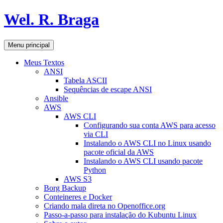
Pular
Wel. R. Braga
para
o
conteúdo
Pesquisar
Menu principal
Meus Textos
ANSI
Tabela ASCII
Sequências de escape ANSI
Ansible
AWS
AWS CLI
Configurando sua conta AWS para acesso
via CLI
Instalando o AWS CLI no Linux usando
pacote oficial da AWS
Instalando o AWS CLI usando pacote
Python
AWS S3
Borg Backup
Conteineres e Docker
Criando mala direta no Openoffice.org
Passo-a-passo para instalação do Kubuntu Linux