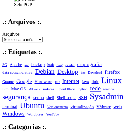
Selo PGP
.: Arquivos :.
Arquivos
.: Etiquetas :.
criptografia
backup
Apache
3G
bash
apt
Blog
celular
Debian
Desktop
Firefox
data comemorativa
dns
Download
Linux
Internet
Google
Hardware
link
Gnome
Java
HD
rede
Mac OS
notícia
lvm
OpenOffice
Python
resenha
Mikrotik
Sysadmin
segurança
SSH
senha
shell
Shell-script
Ubuntu
web
terminal
virtualização
VMware
Versionamento
Windows
Wordpress
YouTube
.: Categorias :.