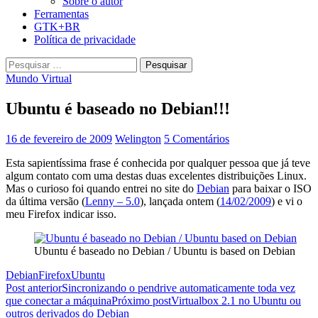
Sobre o autor
Ferramentas
GTK+BR
Política de privacidade
Pesquisar
por:
Mundo Virtual
Ubuntu é baseado no Debian!!!
16 de fevereiro de 2009
Welington
5 Comentários
Esta sapientíssima frase é conhecida por qualquer pessoa que já teve
algum contato com uma destas duas excelentes distribuições Linux.
Mas o curioso foi quando entrei no site do
Debian
para baixar o ISO
da última versão (
Lenny – 5.0
), lançada ontem (
14/02/2009
) e vi o
meu Firefox indicar isso.
Ubuntu é baseado no Debian / Ubuntu is based on Debian
Debian
Firefox
Ubuntu
Navegação
Post anterior
Sincronizando o pendrive automaticamente toda vez
que conectar a máquina
Próximo post
Virtualbox 2.1 no Ubuntu ou
de
outros derivados do Debian