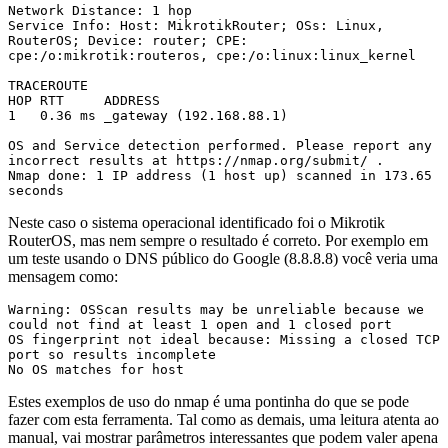
Network Distance: 1 hop

Service Info: Host: MikrotikRouter; OSs: Linux, 
RouterOS; Device: router; CPE: 
cpe:/o:mikrotik:routeros, cpe:/o:linux:linux_kernel

TRACEROUTE

HOP RTT     ADDRESS

1   0.36 ms _gateway (192.168.88.1)

OS and Service detection performed. Please report any 
incorrect results at https://nmap.org/submit/ .

Nmap done: 1 IP address (1 host up) scanned in 173.65 
seconds
Neste caso o sistema operacional identificado foi o Mikrotik
RouterOS, mas nem sempre o resultado é correto. Por exemplo em
um teste usando o DNS público do Google (8.8.8.8) você veria uma
mensagem como:
Warning: OSScan results may be unreliable because we 
could not find at least 1 open and 1 closed port

OS fingerprint not ideal because: Missing a closed TCP 
port so results incomplete

No OS matches for host
Estes exemplos de uso do nmap é uma pontinha do que se pode
fazer com esta ferramenta. Tal como as demais, uma leitura atenta ao
manual, vai mostrar parâmetros interessantes que podem valer apena