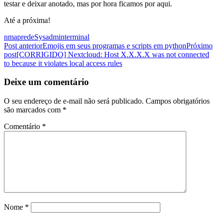
testar e deixar anotado, mas por hora ficamos por aqui.
Até a próxima!
nmap
rede
Sysadmin
terminal
Navegação
Post anterior
Emojis em seus programas e scripts em python
Próximo
post
[CORRIGIDO] Nextcloud: Host X.X.X.X was not connected
de
to because it violates local access rules
posts
Deixe um comentário
O seu endereço de e-mail não será publicado.
Campos obrigatórios
são marcados com
*
Comentário
*
Nome
*