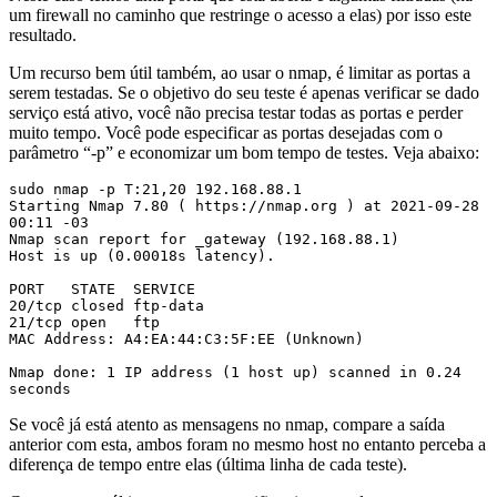
um firewall no caminho que restringe o acesso a elas) por isso este
resultado.
Um recurso bem útil também, ao usar o nmap, é limitar as portas a
serem testadas. Se o objetivo do seu teste é apenas verificar se dado
serviço está ativo, você não precisa testar todas as portas e perder
muito tempo. Você pode especificar as portas desejadas com o
parâmetro “-p” e economizar um bom tempo de testes. Veja abaixo:
sudo nmap -p T:21,20 192.168.88.1 

Starting Nmap 7.80 ( https://nmap.org ) at 2021-09-28 
00:11 -03

Nmap scan report for _gateway (192.168.88.1)

Host is up (0.00018s latency).

PORT   STATE  SERVICE

20/tcp closed ftp-data

21/tcp open   ftp

MAC Address: A4:EA:44:C3:5F:EE (Unknown)

Nmap done: 1 IP address (1 host up) scanned in 0.24 
seconds
Se você já está atento as mensagens no nmap, compare a saída
anterior com esta, ambos foram no mesmo host no entanto perceba a
diferença de tempo entre elas (última linha de cada teste).