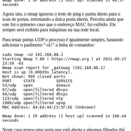
Nmap done: 1 IP address (1 host up) scanned in 49.57 
seconds
Agora sim, o nmap ignorou o teste de ping e partiu direto para o
scan de portas, retornando a única porta aberta. Perceba ainda que
este foi o primeiro caso que o endereço MAC foi exibido. Ele
sempre será exibido para máquinas na sua rede local.
Para testar portas UDP o processo é igualmente simples, bastando
adicionar o parâmetro “-sU” a linha de comandos:
sudo nmap -sU 192.168.88.1

Starting Nmap 7.80 ( https://nmap.org ) at 2021-09-27 
23:59 -03

Nmap scan report for _gateway (192.168.88.1)

Host is up (0.00029s latency).

Not shown: 995 closed ports

PORT     STATE         SERVICE

53/udp   open          domain

67/udp   open|filtered dhcps

68/udp   open|filtered dhcpc

123/udp  open|filtered ntp

1900/udp open|filtered upnp

MAC Address: A4:EA:44:C3:5F:EE (Unknown)

Nmap done: 1 IP address (1 host up) scanned in 106.44 
seconds
Neste caso temos uma porta que está aberta e algumas filtradas (há