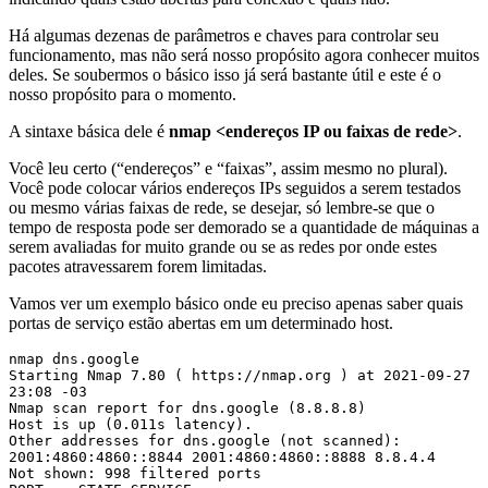
Há algumas dezenas de parâmetros e chaves para controlar seu
funcionamento, mas não será nosso propósito agora conhecer muitos
deles. Se soubermos o básico isso já será bastante útil e este é o
nosso propósito para o momento.
A sintaxe básica dele é
nmap <endereços IP ou faixas de rede>
.
Você leu certo (“endereços” e “faixas”, assim mesmo no plural).
Você pode colocar vários endereços IPs seguidos a serem testados
ou mesmo várias faixas de rede, se desejar, só lembre-se que o
tempo de resposta pode ser demorado se a quantidade de máquinas a
serem avaliadas for muito grande ou se as redes por onde estes
pacotes atravessarem forem limitadas.
Vamos ver um exemplo básico onde eu preciso apenas saber quais
portas de serviço estão abertas em um determinado host.
nmap dns.google

Starting Nmap 7.80 ( https://nmap.org ) at 2021-09-27 
23:08 -03

Nmap scan report for dns.google (8.8.8.8)

Host is up (0.011s latency).

Other addresses for dns.google (not scanned): 
2001:4860:4860::8844 2001:4860:4860::8888 8.8.4.4

Not shown: 998 filtered ports
