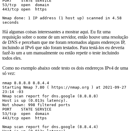
PORT    STATE SERVICE

53/tcp  open  domain

443/tcp open  https

Nmap done: 1 IP address (1 host up) scanned in 4.58 
seconds
Há algumas coisas interessantes a mostrar aqui. Eu fiz uma
requisição sobre o nome de um servidor, então houve uma resolução
de DNS e percebam que me foram retornados alguns endereços IP,
incluindo ai IPv6 que não foram testados. Para testá-los eu deveria
fazê-lo um a um manualmente ou então repetir o teste incluindo
todos eles.
Como no exemplo abaixo onde testo os dois endereços IPv4 de uma
só vez:
nmap 8.8.8.8 8.8.4.4

Starting Nmap 7.80 ( https://nmap.org ) at 2021-09-27 
23:14 -03

Nmap scan report for dns.google (8.8.8.8)

Host is up (0.013s latency).

Not shown: 998 filtered ports

PORT    STATE SERVICE

53/tcp  open  domain

443/tcp open  https

Nmap scan report for dns.google (8.8.4.4)
