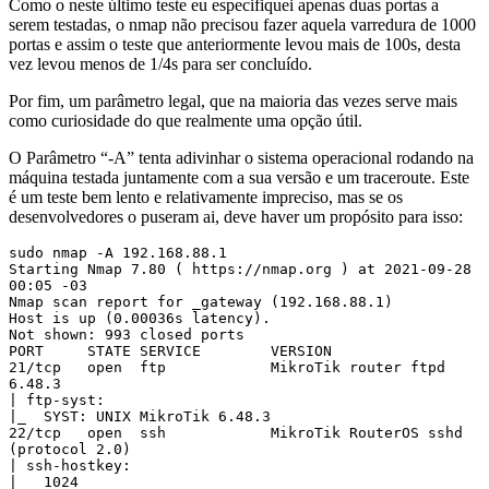
Como o neste último teste eu especifiquei apenas duas portas a
serem testadas, o nmap não precisou fazer aquela varredura de 1000
portas e assim o teste que anteriormente levou mais de 100s, desta
vez levou menos de 1/4s para ser concluído.
Por fim, um parâmetro legal, que na maioria das vezes serve mais
como curiosidade do que realmente uma opção útil.
O Parâmetro “-A” tenta adivinhar o sistema operacional rodando na
máquina testada juntamente com a sua versão e um traceroute. Este
é um teste bem lento e relativamente impreciso, mas se os
desenvolvedores o puseram ai, deve haver um propósito para isso:
sudo nmap -A 192.168.88.1 

Starting Nmap 7.80 ( https://nmap.org ) at 2021-09-28 
00:05 -03

Nmap scan report for _gateway (192.168.88.1)

Host is up (0.00036s latency).

Not shown: 993 closed ports

PORT     STATE SERVICE        VERSION

21/tcp   open  ftp            MikroTik router ftpd 
6.48.3

| ftp-syst: 

|_  SYST: UNIX MikroTik 6.48.3

22/tcp   open  ssh            MikroTik RouterOS sshd 
(protocol 2.0)

| ssh-hostkey: 

|   1024 