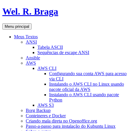
Pular
Wel. R. Braga
para
o
conteúdo
Pesquisar
Menu principal
Meus Textos
ANSI
Tabela ASCII
Sequências de escape ANSI
Ansible
AWS
AWS CLI
Configurando sua conta AWS para acesso
via CLI
Instalando o AWS CLI no Linux usando
pacote oficial da AWS
Instalando o AWS CLI usando pacote
Python
AWS S3
Borg Backup
Conteineres e Docker
Criando mala direta no Openoffice.org
Passo-a-passo para instalação do Kubuntu Linux