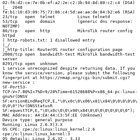
02:f6:d2:ce:7e:0b:ef:a2:2e:c2:3b:94:8d:80:c2:c4 (DSA)

|_  2048 
fe:b1:10:d3:09:75:73:86:c4:5d:ae:ae:de:84:b2:e6 (RSA)

23/tcp   open  telnet         Linux telnetd

53/tcp   open  domain         (generic dns response: 
NOTIMP)

80/tcp   open  http           MikroTik router config 
httpd

| http-robots.txt: 1 disallowed entry 

|_/

|_http-title: RouterOS router configuration page

2000/tcp open  bandwidth-test MikroTik bandwidth-test 
server

8291/tcp open  unknown

1 service unrecognized despite returning data. If you 
know the service/version, please submit the following 
fingerprint at https://nmap.org/cgi-bin/submit.cgi?
new-service :

SF-Port53-
TCP:V=7.80%I=7%D=9/28%Time=61528688%P=x86_64-pc-linux-
gnu%r(DNSV

SF:ersionBindReqTCP,E,"\0\x0c\0\x06\x81\x84\0\0\0\0\0\
0\0\0")%r(DNSStatusR

SF:equestTCP,E,"\0\x0c\0\0\x90\x84\0\0\0\0\0\0\0\0");

MAC Address: A4:EA:44:C3:5F:EE (Unknown)

Device type: general purpose

Running: Linux 2.6.X|3.X

OS CPE: cpe:/o:linux:linux_kernel:2.6 
cpe:/o:linux:linux_kernel:3

OS details: Linux 2.6.32 - 3.13
