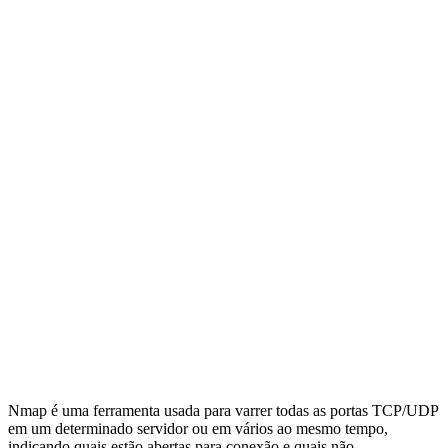
Nmap é uma ferramenta usada para varrer todas as portas TCP/UDP
em um determinado servidor ou em vários ao mesmo tempo,
indicando quais estão abertas para conexão e quais não.