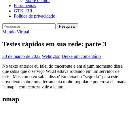
Sobre o autor
Ferramentas
GTK+BR
Política de privacidade
Pesquisar
por:
Mundo Virtual
Testes rápidos em sua rede: parte 3
30 de março de 2022
Welington
Deixe um comentário
No texto anterior eu falei do traceroute e em algum momento disse
que sabia que o serviço WEB estava rodando em um servidor de
teste. Mas como eu sabia disso? Eu deixei o “segredo” para este
novo texto sobre uma ferramenta muito popular e poderosa chamada
“nmap”, com certeza vale a leitura.
nmap