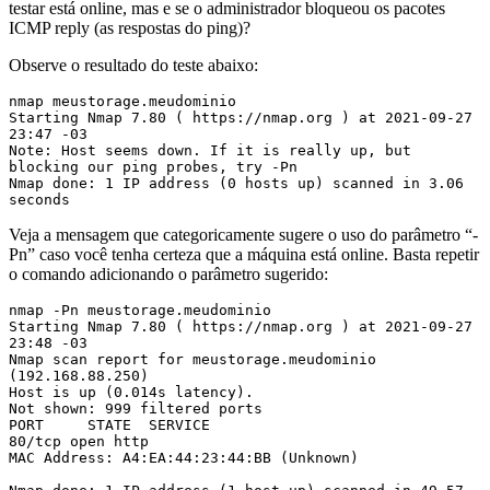
testar está online, mas e se o administrador bloqueou os pacotes
ICMP reply (as respostas do ping)?
Observe o resultado do teste abaixo:
nmap meustorage.meudominio

Starting Nmap 7.80 ( https://nmap.org ) at 2021-09-27 
23:47 -03

Note: Host seems down. If it is really up, but 
blocking our ping probes, try -Pn

Nmap done: 1 IP address (0 hosts up) scanned in 3.06 
seconds
Veja a mensagem que categoricamente sugere o uso do parâmetro “-
Pn” caso você tenha certeza que a máquina está online. Basta repetir
o comando adicionando o parâmetro sugerido:
nmap -Pn meustorage.meudominio

Starting Nmap 7.80 ( https://nmap.org ) at 2021-09-27 
23:48 -03

Nmap scan report for meustorage.meudominio 
(192.168.88.250)

Host is up (0.014s latency).

Not shown: 999 filtered ports

PORT     STATE  SERVICE

80/tcp open http

MAC Address: A4:EA:44:23:44:BB (Unknown)
