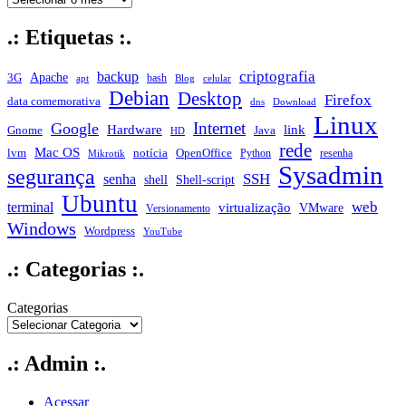
.: Etiquetas :.
criptografia
backup
Apache
3G
bash
apt
Blog
celular
Debian
Desktop
Firefox
data comemorativa
dns
Download
Linux
Internet
Google
Hardware
link
Gnome
Java
HD
rede
Mac OS
notícia
lvm
OpenOffice
Python
resenha
Mikrotik
Sysadmin
segurança
SSH
senha
shell
Shell-script
Ubuntu
web
terminal
virtualização
VMware
Versionamento
Windows
Wordpress
YouTube
.: Categorias :.
Categorias
.: Admin :.
Acessar