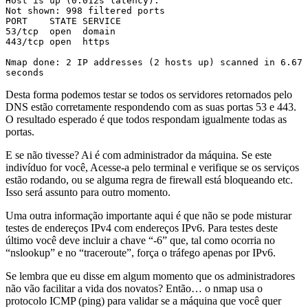
Host is up (0.012s latency).

Not shown: 998 filtered ports

PORT    STATE SERVICE

53/tcp  open  domain

443/tcp open  https

Nmap done: 2 IP addresses (2 hosts up) scanned in 6.67 
seconds
Desta forma podemos testar se todos os servidores retornados pelo
DNS estão corretamente respondendo com as suas portas 53 e 443.
O resultado esperado é que todos respondam igualmente todas as
portas.
E se não tivesse? Ai é com administrador da máquina. Se este
indivíduo for você, Acesse-a pelo terminal e verifique se os serviços
estão rodando, ou se alguma regra de firewall está bloqueando etc.
Isso será assunto para outro momento.
Uma outra informação importante aqui é que não se pode misturar
testes de endereços IPv4 com endereços IPv6. Para testes deste
último você deve incluir a chave “-6” que, tal como ocorria no
“nslookup” e no “traceroute”, força o tráfego apenas por IPv6.
Se lembra que eu disse em algum momento que os administradores
não vão facilitar a vida dos novatos? Então… o nmap usa o
protocolo ICMP (ping) para validar se a máquina que você quer