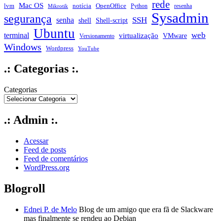
rede
Mac OS
notícia
lvm
OpenOffice
Python
resenha
Mikrotik
Sysadmin
segurança
SSH
senha
shell
Shell-script
Ubuntu
web
terminal
virtualização
VMware
Versionamento
Windows
Wordpress
YouTube
.: Categorias :.
Categorias
.: Admin :.
Acessar
Feed de posts
Feed de comentários
WordPress.org
Blogroll
Ednei P. de Melo
Blog de um amigo que era fã de Slackware
mas finalmente se rendeu ao Debian