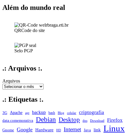
assinei
e
Além do mundo real
quase
um
mês
depois…
QRCode do site
Selo PGP
.: Arquivos :.
Arquivos
.: Etiquetas :.
criptografia
backup
Apache
3G
bash
apt
Blog
celular
Debian
Desktop
Firefox
data comemorativa
dns
Download
Linux
Internet
Google
Hardware
link
Gnome
Java
HD