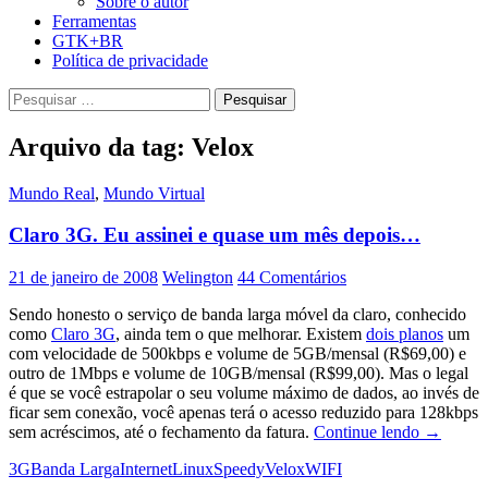
Sobre o autor
Ferramentas
GTK+BR
Política de privacidade
Pesquisar
por:
Arquivo da tag: Velox
Mundo Real
,
Mundo Virtual
Claro 3G. Eu assinei e quase um mês depois…
21 de janeiro de 2008
Welington
44 Comentários
Sendo honesto o serviço de banda larga móvel da claro, conhecido
como
Claro 3G
, ainda tem o que melhorar. Existem
dois planos
um
com velocidade de 500kbps e volume de 5GB/mensal (R$69,00) e
outro de 1Mbps e volume de 10GB/mensal (R$99,00). Mas o legal
é que se você estrapolar o seu volume máximo de dados, ao invés de
ficar sem conexão, você apenas terá o acesso reduzido para 128kbps
Claro
sem acréscimos, até o fechamento da fatura.
Continue lendo
→
3G.
3G
Banda Larga
Internet
Linux
Speedy
Velox
WIFI
Eu