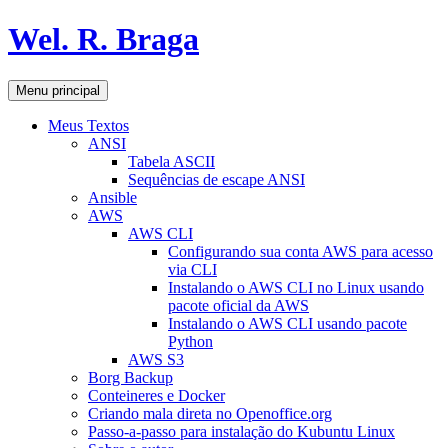
Pular
Wel. R. Braga
para
o
conteúdo
Pesquisar
Menu principal
Meus Textos
ANSI
Tabela ASCII
Sequências de escape ANSI
Ansible
AWS
AWS CLI
Configurando sua conta AWS para acesso
via CLI
Instalando o AWS CLI no Linux usando
pacote oficial da AWS
Instalando o AWS CLI usando pacote
Python
AWS S3
Borg Backup
Conteineres e Docker
Criando mala direta no Openoffice.org
Passo-a-passo para instalação do Kubuntu Linux