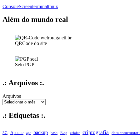
Console
Screen
terminal
tmux
Além do mundo real
QRCode do site
Selo PGP
.: Arquivos :.
Arquivos
.: Etiquetas :.
criptografia
backup
Apache
data comemorati
3G
bash
apt
Blog
celular