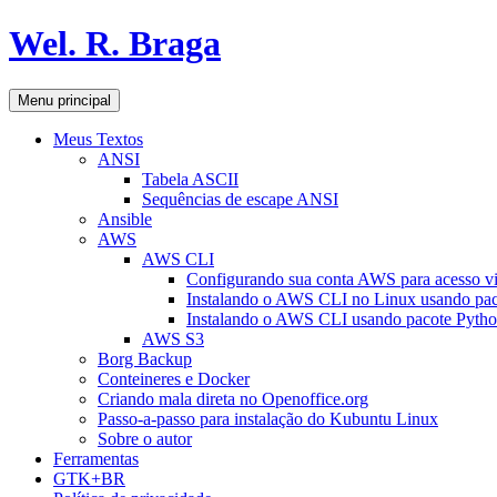
Pular
Wel. R. Braga
para
o
conteúdo
Pesquisar
Menu principal
Meus Textos
ANSI
Tabela ASCII
Sequências de escape ANSI
Ansible
AWS
AWS CLI
Configurando sua conta AWS para acesso v
Instalando o AWS CLI no Linux usando pac
Instalando o AWS CLI usando pacote Pyth
AWS S3
Borg Backup
Conteineres e Docker
Criando mala direta no Openoffice.org
Passo-a-passo para instalação do Kubuntu Linux
Sobre o autor
Ferramentas
GTK+BR