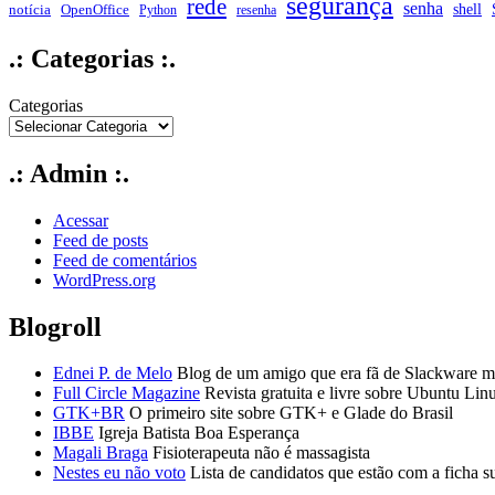
segurança
rede
senha
shell
notícia
OpenOffice
Python
resenha
.: Categorias :.
Categorias
.: Admin :.
Acessar
Feed de posts
Feed de comentários
WordPress.org
Blogroll
Ednei P. de Melo
Blog de um amigo que era fã de Slackware ma
Full Circle Magazine
Revista gratuita e livre sobre Ubuntu Lin
GTK+BR
O primeiro site sobre GTK+ e Glade do Brasil
IBBE
Igreja Batista Boa Esperança
Magali Braga
Fisioterapeuta não é massagista
Nestes eu não voto
Lista de candidatos que estão com a ficha s