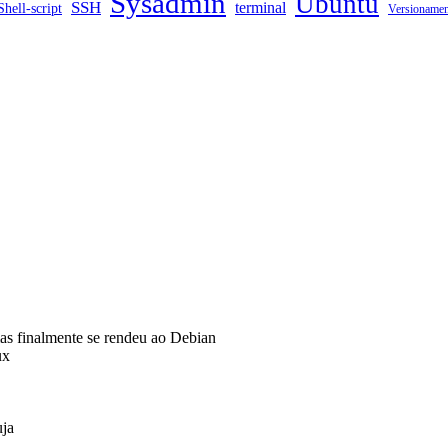
Sysadmin
Ubuntu
SSH
terminal
Shell-script
Versioname
s finalmente se rendeu ao Debian
ux
uja