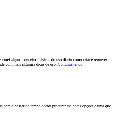
esentei alguns conceitos básicos do uso diário como criar e remover
Tmux
idade com mais algumas dicas de uso.
Continue lendo
→
–
Divindo
o
terminal
(parte
2)
mas com o passar do tempo decidi procurar melhores opções e uma que
x