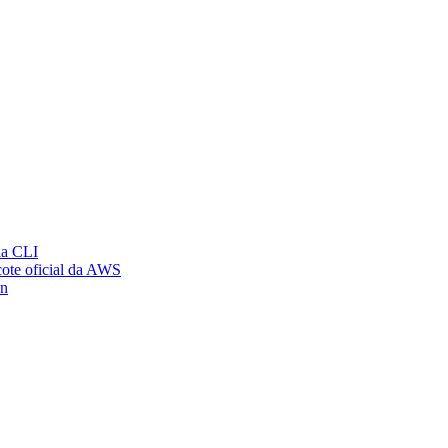
ia CLI
ote oficial da AWS
on