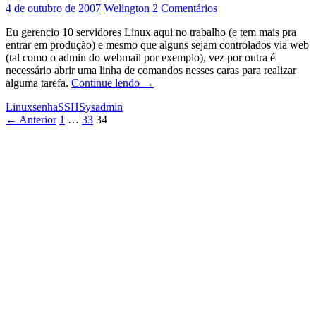
3
4 de outubro de 2007
Welington
2 Comentários
cliqu
Eu gerencio 10 servidores Linux aqui no trabalho (e tem mais pra
entrar em produção) e mesmo que alguns sejam controlados via web
(tal como o admin do webmail por exemplo), vez por outra é
necessário abrir uma linha de comandos nesses caras para realizar
SSH
alguma tarefa.
Continue lendo
→
sem
Linux
senha
SSH
Sysadmin
pedido
Navegação
← Anterior
1
…
33
34
de
senha
por
posts