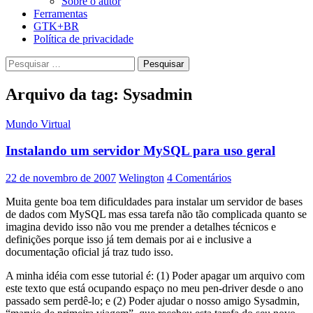
Sobre o autor
Ferramentas
GTK+BR
Política de privacidade
Pesquisar
por:
Arquivo da tag: Sysadmin
Mundo Virtual
Instalando um servidor MySQL para uso geral
22 de novembro de 2007
Welington
4 Comentários
Muita gente boa tem dificuldades para instalar um servidor de bases
de dados com MySQL mas essa tarefa não tão complicada quanto se
imagina devido isso não vou me prender a detalhes técnicos e
definições porque isso já tem demais por ai e inclusive a
documentação oficial já traz tudo isso.
A minha idéia com esse tutorial é: (1) Poder apagar um arquivo com
este texto que está ocupando espaço no meu pen-driver desde o ano
passado sem perdê-lo; e (2) Poder ajudar o nosso amigo Sysadmin,