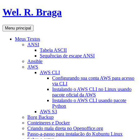
Pular
Wel. R. Braga
para
o
conteúdo
Pesquisar
Menu principal
Meus Textos
ANSI
Tabela ASCII
Sequências de escape ANSI
Ansible
AWS
AWS CLI
Configurando sua conta AWS para acesso
via CLI
Instalando o AWS CLI no Linux usando
pacote oficial da AWS
Instalando o AWS CLI usando pacote
Python
AWS S3
Borg Backup
Conteineres e Docker
Criando mala direta no Openoffice.org
Passo-a-passo para instalação do Kubuntu Linux