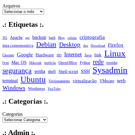
Arquivos
.: Etiquetas :.
criptografia
backup
Apache
3G
bash
apt
Blog
celular
Debian
Desktop
Firefox
data comemorativa
dns
Download
Linux
Internet
Google
Hardware
link
Gnome
Java
HD
rede
Mac OS
notícia
lvm
OpenOffice
Python
resenha
Mikrotik
Sysadmin
segurança
SSH
senha
shell
Shell-script
Ubuntu
web
terminal
virtualização
VMware
Versionamento
Windows
Wordpress
YouTube
.: Categorias :.
Categorias
.: Admin :.