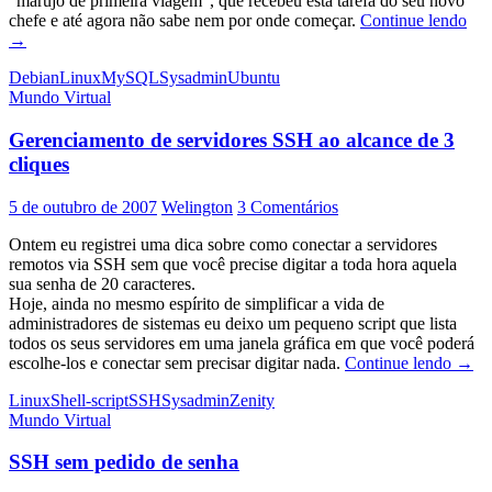
“marujo de primeira viagem”, que recebeu esta tarefa do seu novo
Ins
chefe e até agora não sabe nem por onde começar.
Continue lendo
um
→
ser
Debian
Linux
MySQL
Sysadmin
Ubuntu
My
Mundo Virtual
par
uso
Gerenciamento de servidores SSH ao alcance de 3
ger
cliques
5 de outubro de 2007
Welington
3 Comentários
Ontem eu registrei uma dica sobre como conectar a servidores
remotos via SSH sem que você precise digitar a toda hora aquela
sua senha de 20 caracteres.
Hoje, ainda no mesmo espírito de simplificar a vida de
administradores de sistemas eu deixo um pequeno script que lista
todos os seus servidores em uma janela gráfica em que você poderá
Gere
escolhe-los e conectar sem precisar digitar nada.
Continue lendo
→
de
Linux
Shell-script
SSH
Sysadmin
Zenity
servi
Mundo Virtual
SSH
ao
SSH sem pedido de senha
alcan
de