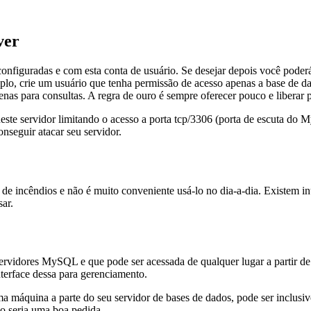
ver
configuradas e com esta conta de usuário. Se desejar depois você poder
mplo, crie um usuário que tenha permissão de acesso apenas a base de d
as para consultas. A regra de ouro é sempre oferecer pouco e liberar 
ste servidor limitando o acesso a porta tcp/3306 (porta de escuta do M
nseguir atacar seu servidor.
r de incêndios e não é muito conveniente usá-lo no dia-a-dia. Existem
sar.
rvidores MySQL e que pode ser acessada de qualquer lugar a partir 
terface dessa para gerenciamento.
áquina a parte do seu servidor de bases de dados, pode ser inclusi
lo seria uma boa pedida.