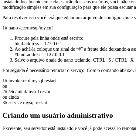
instalado localmente em cada estação dos seus usuários, você não co
modificação simples em sua configuração para que ele possa escutar as
Para resolver isso você terá que editar um arquivo de configuração e 
1# nano /etc/mysql/my.cnf
Procure pela linha onde está escrito:
bind-address = 127.0.0.1
Ao achá-la coloque um sinal de “#” a frente dela deixando-a as
#bind-address = 127.0.0.1
Salve o arquivo e saia do nano teclando: CTRL+S / CTRL+X
Em seguida é necessário reiniciar o serviço. Com o comando abaixo. N
1# invoke-rc.d mysql restart
ou
2# /etc/init.d/mysql restart
ou ainda
3# service mysql restart
Criando um usuário administrativo
Excelente, seu servidor está instalado e você já pode acessá-lo remo