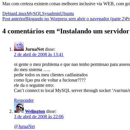
Mas com certeza existem coisas melhores inclusive via WEB, com gráf
Debian
Linux
MySQL
Sysadmin
Ubuntu
Navegação
Post anterior
Blogando no Worpress sem abrir o navegador (parte 2)
Pr
de
4 comentários em “Instalando um servido
posts
JuruaNet
disse:
2 de abril de 2008 às 13:41
oi gente o meu problema e que nao tenho permissao para asses
do meu sistema …..
pedie todos os meu clientes cadfastrados
como fçao pra ele voltar a fucionar????
ele da o seguinte erro:
Can’t connect to local MySQL server through socket ‘/var/run/
Responder
Welington
disse:
3 de abril de 2008 às 22:06
@JuruaNet