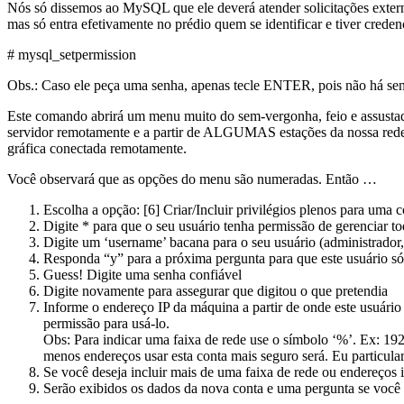
Nós só dissemos ao MySQL que ele deverá atender solicitações externa
mas só entra efetivamente no prédio quem se identificar e tiver crede
# mysql_setpermission
Obs.: Caso ele peça uma senha, apenas tecle ENTER, pois não há senha
Este comando abrirá um menu muito do sem-vergonha, feio e assustad
servidor remotamente e a partir de ALGUMAS estações da nossa rede. S
gráfica conectada remotamente.
Você observará que as opções do menu são numeradas. Então …
Escolha a opção: [6] Criar/Incluir privilégios plenos para uma c
Digite * para que o seu usuário tenha permissão de gerenciar to
Digite um ‘username’ bacana para o seu usuário (administrador,
Responda “y” para a próxima pergunta para que este usuário só
Guess! Digite uma senha confiável
Digite novamente para assegurar que digitou o que pretendia
Informe o endereço IP da máquina a partir de onde este usuári
permissão para usá-lo.
Obs: Para indicar uma faixa de rede use o símbolo ‘%’. Ex: 192
menos endereços usar esta conta mais seguro será. Eu particul
Se você deseja incluir mais de uma faixa de rede ou endereços 
Serão exibidos os dados da nova conta e uma pergunta se você 