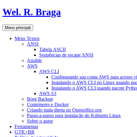
Pular
Wel. R. Braga
para
o
conteúdo
Pesquisar
Menu principal
Meus Textos
ANSI
Tabela ASCII
Sequências de escape ANSI
Ansible
AWS
AWS CLI
Configurando sua conta AWS para acesso v
Instalando o AWS CLI no Linux usando pac
Instalando o AWS CLI usando pacote Pyth
AWS S3
Borg Backup
Conteineres e Docker
Criando mala direta no Openoffice.org
Passo-a-passo para instalação do Kubuntu Linux
Sobre o autor
Ferramentas
GTK+BR