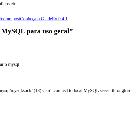
icos etc.
óximo post
Conheça o GladeEx 0.4.1
r MySQL para uso geral”
sar o mysql
mysql/mysql.sock’ (13) Can’t connect to local MySQL server through so