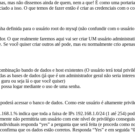
s, mas não dissemos ainda de quem, nem a que! É como uma portaria de p
nciado a isso. O que temos de fazer então é criar as credenciais com o 
 definida para o usuário root do mysql (não confundir com o usuário r
or. O que realmente faremos aqui vai ser criar UM usuário administra
e você quiser criar outros até pode, mas eu normalmente crio apenas e
ombinação bando de dados e host existentes (O usuário terá total privilé
das as bases de dados (já que é um administrador geral não seria intere
 guru ou seja lá o que você quiser)
 possa logar mediante o uso de uma senha.
o poderá acessar o banco de dados. Como este usuário é altamente priv
.168.1.% indica que toda a faixa de IPs 192.168.1.0/24 (1 até 254) pod
armente não permitiria um usuário com este nível de privilégio conseg
individuais responda “yes” a pergunta que será feita (e proceda como no
confirma que os dados estão corretos. Responda “Yes” e em seguida “0”