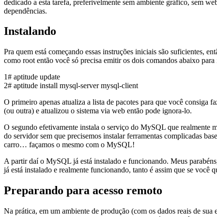
dedicado a esta tarefa, preferivelmente sem ambiente gráfico, sem w
dependências.
Instalando
Pra quem está começando essas instruções iniciais são suficientes, e
como root então você só precisa emitir os dois comandos abaixo para
1# aptitude update
2# aptitude install mysql-server mysql-client
O primeiro apenas atualiza a lista de pacotes para que você consiga 
(ou outra) e atualizou o sistema via web então pode ignora-lo.
O segundo efetivamente instala o serviço do MySQL que realmente ma
do servidor sem que precisemos instalar ferramentas complicadas ba
carro… façamos o mesmo com o MySQL!
A partir daí o MySQL já está instalado e funcionando. Meus parabén
já está instalado e realmente funcionando, tanto é assim que se você 
Preparando para acesso remoto
Na prática, em um ambiente de produção (com os dados reais de sua e