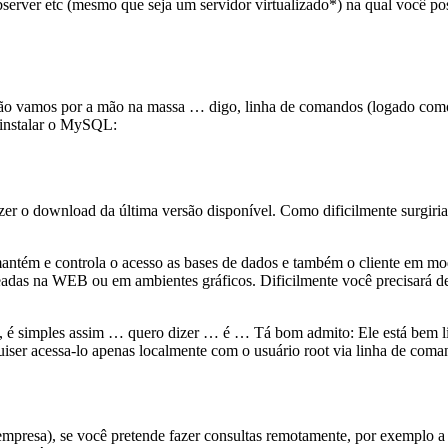
ebserver etc (mesmo que seja um servidor virtualizado*) na qual você p
ntão vamos por a mão na massa … digo, linha de comandos (logado como 
 instalar o MySQL:
fazer o download da última versão disponível. Como dificilmente surgiri
ntém e controla o acesso as bases de dados e também o cliente em modo
seadas na WEB ou em ambientes gráficos. Dificilmente você precisará 
s, é simples assim … quero dizer … é … Tá bom admito: Ele está bem l
quiser acessa-lo apenas localmente com o usuário root via linha de coma
mpresa), se você pretende fazer consultas remotamente, por exemplo a 