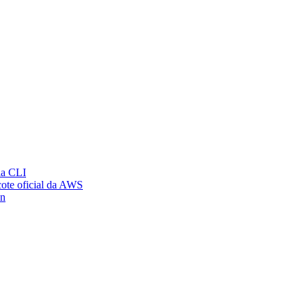
ia CLI
ote oficial da AWS
on