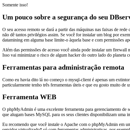
Somente isso!
Um pouco sobre a segurança do seu DBser
O seu acesso remoto se dará a partir das máquinas nas faixas de rede 
não dê tantos privilégios assim. Se você for instalar um blog por exe
datamining em alguma base limite-o àquela base e com permissões apen
Além das permissões de acesso você ainda pode instalar um firewall ne
Isso vai minimizar o risco de algum hacker do outro lado do planeta co
Ferramentas para administração remota
Como eu havia dito lá no começo o mysql-client é apenas um extinto
particularmente tenho três ferramentas úteis e que eu gosto muito de u
Ferramenta WEB
O phpMyAdmin é uma excelente ferramenta para gerenciamento de se
que alugam bases MySQL para os seus clientes disponibilizam uma in
Eu recomendo que você instale o Apache com o phpMyAdmin em uma m
servidor virtualizado* só com ferramentas administrativas, por exemp