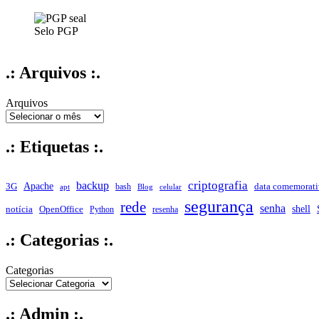
conexão
Selo PGP
.: Arquivos :.
Arquivos
.: Etiquetas :.
criptografia
backup
Apache
data comemorati
3G
bash
apt
Blog
celular
segurança
rede
senha
shell
notícia
OpenOffice
Python
resenha
.: Categorias :.
Categorias
.: Admin :.