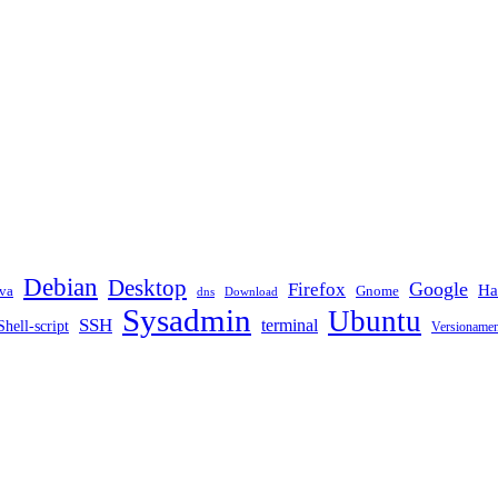
Debian
Desktop
Google
Firefox
Ha
va
Gnome
dns
Download
Sysadmin
Ubuntu
SSH
terminal
Shell-script
Versioname