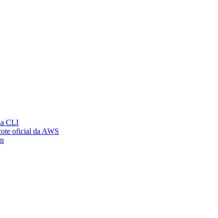
ia CLI
ote oficial da AWS
on