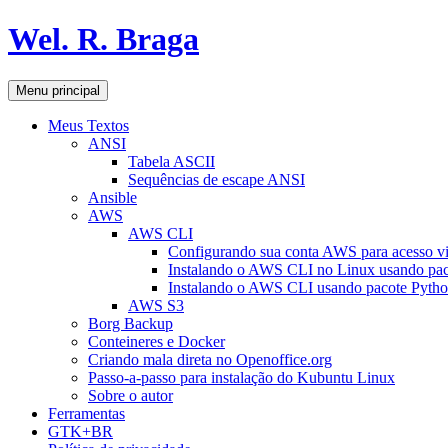
Pular
Wel. R. Braga
para
o
conteúdo
Pesquisar
Menu principal
Meus Textos
ANSI
Tabela ASCII
Sequências de escape ANSI
Ansible
AWS
AWS CLI
Configurando sua conta AWS para acesso v
Instalando o AWS CLI no Linux usando pac
Instalando o AWS CLI usando pacote Pyth
AWS S3
Borg Backup
Conteineres e Docker
Criando mala direta no Openoffice.org
Passo-a-passo para instalação do Kubuntu Linux
Sobre o autor
Ferramentas
GTK+BR