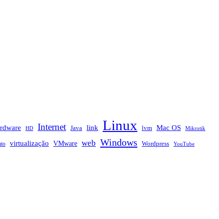
Linux
Internet
rdware
link
Mac OS
Java
lvm
HD
Mikrotik
Windows
web
virtualização
VMware
nto
Wordpress
YouTube