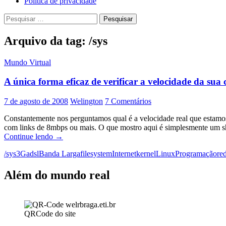
Política de privacidade
Pesquisar
por:
Arquivo da tag: /sys
Mundo Virtual
A única forma eficaz de verificar a velocidade da sua
7 de agosto de 2008
Welington
7 Comentários
Constantemente nos perguntamos qual é a velocidade real que estamo
com links de 8mbps ou mais. O que mostro aqui é simplesmente um shell
A
Continue lendo
→
única
/sys
3G
adsl
Banda Larga
filesystem
Internet
kernel
Linux
Programação
re
forma
eficaz
de
Além do mundo real
verificar
a
velocidade
da
QRCode do site
sua