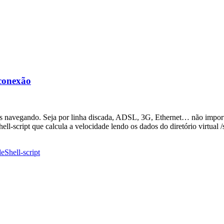
 conexão
s navegando. Seja por linha discada, ADSL, 3G, Ethernet… não importa
-script que calcula a velocidade lendo os dados do diretório virtual /
de
Shell-script