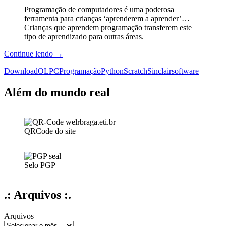
Programação de computadores é uma poderosa
ferramenta para crianças ‘aprenderem a aprender’…
Crianças que aprendem programação transferem este
tipo de aprendizado para outras áreas.
Aprendizado
Continue lendo
→
de
Download
OLPC
Programação
Python
Scratch
Sinclair
software
programação
para
crianças
Além do mundo real
QRCode do site
Selo PGP
.: Arquivos :.
Arquivos