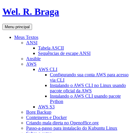
Pular
Wel. R. Braga
para
o
conteúdo
Pesquisar
Menu principal
Meus Textos
ANSI
Tabela ASCII
Sequências de escape ANSI
Ansible
AWS
AWS CLI
Configurando sua conta AWS para acesso
via CLI
Instalando o AWS CLI no Linux usando
pacote oficial da AWS
Instalando o AWS CLI usando pacote
Python
AWS S3
Borg Backup
Conteineres e Docker
Criando mala direta no Openoffice.org
Passo-a-passo para instalação do Kubuntu Linux