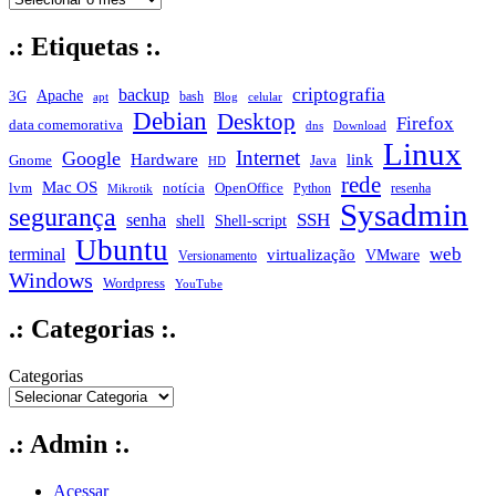
.: Etiquetas :.
criptografia
backup
Apache
3G
bash
apt
Blog
celular
Debian
Desktop
Firefox
data comemorativa
dns
Download
Linux
Internet
Google
Hardware
link
Gnome
Java
HD
rede
Mac OS
notícia
lvm
OpenOffice
Python
resenha
Mikrotik
Sysadmin
segurança
SSH
senha
shell
Shell-script
Ubuntu
web
terminal
virtualização
VMware
Versionamento
Windows
Wordpress
YouTube
.: Categorias :.
Categorias
.: Admin :.
Acessar