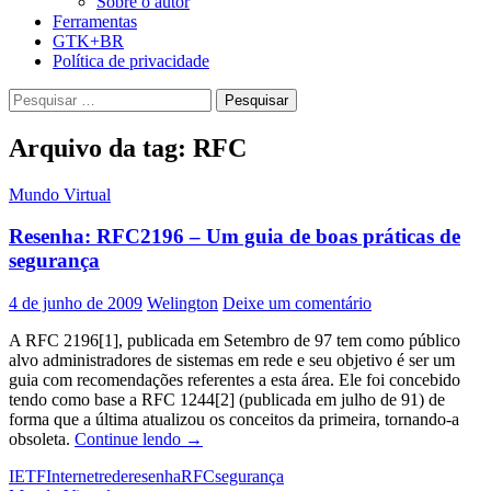
Sobre o autor
Ferramentas
GTK+BR
Política de privacidade
Pesquisar
por:
Arquivo da tag: RFC
Mundo Virtual
Resenha: RFC2196 – Um guia de boas práticas de
segurança
4 de junho de 2009
Welington
Deixe um comentário
A RFC 2196[1], publicada em Setembro de 97 tem como público
alvo administradores de sistemas em rede e seu objetivo é ser um
guia com recomendações referentes a esta área. Ele foi concebido
tendo como base a RFC 1244[2] (publicada em julho de 91) de
forma que a última atualizou os conceitos da primeira, tornando-a
Resenha:
obsoleta.
Continue lendo
→
RFC2196
IETF
Internet
rede
resenha
RFC
segurança
–