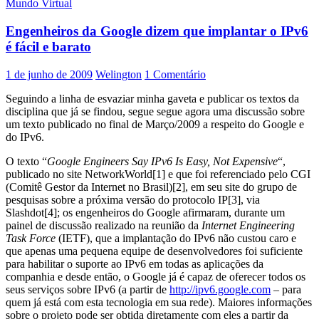
Mundo Virtual
Um
guia
Engenheiros da Google dizem que implantar o IPv6
de
boas
é fácil e barato
práticas
de
1 de junho de 2009
Welington
1 Comentário
segurança
Seguindo a linha de esvaziar minha gaveta e publicar os textos da
disciplina que já se findou, segue segue agora uma discussão sobre
um texto publicado no final de Março/2009 a respeito do Google e
do IPv6.
O texto “
Google Engineers Say IPv6 Is Easy, Not Expensive
“,
publicado no site NetworkWorld[1] e que foi referenciado pelo CGI
(Comitê Gestor da Internet no Brasil)[2], em seu site do grupo de
pesquisas sobre a próxima versão do protocolo IP[3], via
Slashdot[4]; os engenheiros do Google afirmaram, durante um
painel de discussão realizado na reunião da
Internet Engineering
Task Force
(IETF), que a implantação do IPv6 não custou caro e
que apenas uma pequena equipe de desenvolvedores foi suficiente
para habilitar o suporte ao IPv6 em todas as aplicações da
companhia e desde então, o Google já é capaz de oferecer todos os
seus serviços sobre IPv6 (a partir de
http://ipv6.google.com
– para
quem já está com esta tecnologia em sua rede). Maiores informações
sobre o projeto pode ser obtida diretamente com eles a partir da