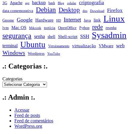
criptografia
backup
Apache
3G
bash
apt
Blog
celular
Debian
Desktop
Firefox
data comemorativa
dns
Download
Linux
Internet
Google
Hardware
link
Gnome
Java
HD
rede
Mac OS
notícia
lvm
OpenOffice
Python
resenha
Mikrotik
Sysadmin
segurança
SSH
senha
shell
Shell-script
Ubuntu
web
terminal
virtualização
VMware
Versionamento
Windows
Wordpress
YouTube
.: Categorias :.
Categorias
.: Admin :.
Acessar
Feed de posts
Feed de comentários
WordPress.org