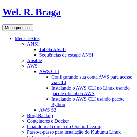
Pular
Wel. R. Braga
para
o
conteúdo
Pesquisar
Menu principal
Meus Textos
ANSI
Tabela ASCII
Sequências de escape ANSI
Ansible
AWS
AWS CLI
Configurando sua conta AWS para acesso
via CLI
Instalando o AWS CLI no Linux usando
pacote oficial da AWS
Instalando o AWS CLI usando pacote
Python
AWS S3
Borg Backup
Conteineres e Docker
Criando mala direta no Openoffice.org
Passo-a-passo para instalação do Kubuntu Linux