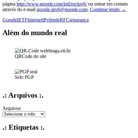
página
http://www.google.com/intl/en/ipv6/
ou entrar em contato
Engenhe
através do e-mail
google-ipv6@google.com
.
Continue lendo
→
da
Google
IETF
Internet
IPv6
rede
RFC
segurança
Google
dizem
que
Além do mundo real
implanta
o
IPv6
é
QRCode do site
fácil
e
barato
Selo PGP
.: Arquivos :.
Arquivos
.: Etiquetas :.