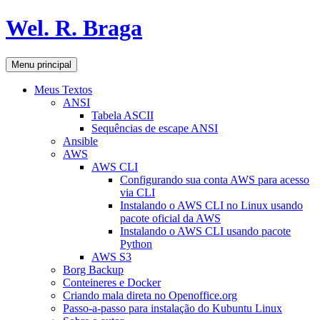
Pular
Wel. R. Braga
para
o
conteúdo
Pesquisar
Menu principal
Meus Textos
ANSI
Tabela ASCII
Sequências de escape ANSI
Ansible
AWS
AWS CLI
Configurando sua conta AWS para acesso
via CLI
Instalando o AWS CLI no Linux usando
pacote oficial da AWS
Instalando o AWS CLI usando pacote
Python
AWS S3
Borg Backup
Conteineres e Docker
Criando mala direta no Openoffice.org
Passo-a-passo para instalação do Kubuntu Linux