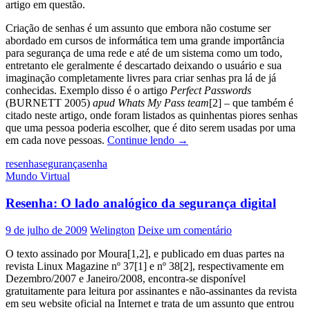
artigo em questão.
Criação de senhas é um assunto que embora não costume ser
abordado em cursos de informática tem uma grande importância
para segurança de uma rede e até de um sistema como um todo,
entretanto ele geralmente é descartado deixando o usuário e sua
imaginação completamente livres para criar senhas pra lá de já
conhecidas. Exemplo disso é o artigo
Perfect Passwords
(BURNETT 2005)
apud
Whats My Pass team
[2] – que também é
citado neste artigo, onde foram listados as quinhentas piores senhas
que uma pessoa poderia escolher, que é dito serem usadas por uma
Resenha:
em cada nove pessoas.
Continue lendo
→
Aprenda
resenha
segurança
senha
a
Mundo Virtual
criar
e
Resenha: O lado analógico da segurança digital
decorar
senhas
seguras
9 de julho de 2009
Welington
Deixe um comentário
sem
‘gastar’
O texto assinado por Moura[1,2], e publicado em duas partes na
o
revista Linux Magazine nº 37[1] e nº 38[2], respectivamente em
cérebro
Dezembro/2007 e Janeiro/2008, encontra-se disponível
gratuitamente para leitura por assinantes e não-assinantes da revista
em seu website oficial na Internet e trata de um assunto que entrou