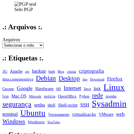
Selo PGP
.: Arquivos :.
Arquivos
.: Etiquetas :.
criptografia
backup
Apache
3G
bash
apt
Blog
celular
Debian
Desktop
Firefox
data comemorativa
dns
Download
Linux
Internet
Google
Hardware
link
Gnome
Java
HD
rede
Mac OS
notícia
lvm
OpenOffice
Python
resenha
Mikrotik
Sysadmin
segurança
SSH
senha
shell
Shell-script
Ubuntu
web
terminal
virtualização
VMware
Versionamento
Windows
Wordpress
YouTube