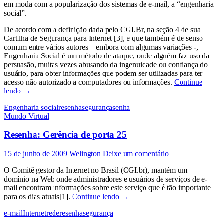
em moda com a popularização dos sistemas de e-mail, a “engenharia
social”.
De acordo com a definição dada pelo CGI.Br, na seção 4 de sua
Cartilha de Segurança para Internet [3], e que também é de senso
comum entre vários autores – embora com algumas variações -,
Engenharia Social é um método de ataque, onde alguém faz uso da
persuasão, muitas vezes abusando da ingenuidade ou confiança do
usuário, para obter informações que podem ser utilizadas para ter
acesso não autorizado a computadores ou informações.
Continue
Resenha:
lendo
→
O
Engenharia social
resenha
segurança
senha
lado
Mundo Virtual
analógico
da
Resenha: Gerência de porta 25
segurança
digital
15 de junho de 2009
Welington
Deixe um comentário
O Comitê gestor da Internet no Brasil (CGI.br), mantém um
domínio na Web onde administradores e usuários de serviços de e-
mail encontram informações sobre este serviço que é tão importante
Resenha:
para os dias atuais[1].
Continue lendo
→
Gerência
e-mail
Internet
rede
resenha
segurança
de