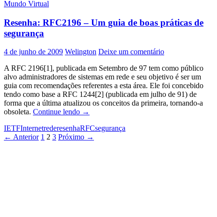
Mundo Virtual
porta
25
Resenha: RFC2196 – Um guia de boas práticas de
segurança
4 de junho de 2009
Welington
Deixe um comentário
A RFC 2196[1], publicada em Setembro de 97 tem como público
alvo administradores de sistemas em rede e seu objetivo é ser um
guia com recomendações referentes a esta área. Ele foi concebido
tendo como base a RFC 1244[2] (publicada em julho de 91) de
forma que a última atualizou os conceitos da primeira, tornando-a
Resenha:
obsoleta.
Continue lendo
→
RFC2196
IETF
Internet
rede
resenha
RFC
segurança
–
Navegação
← Anterior
1
2
3
Próximo →
Um
guia
por
de
posts
boas
práticas
de
segurança