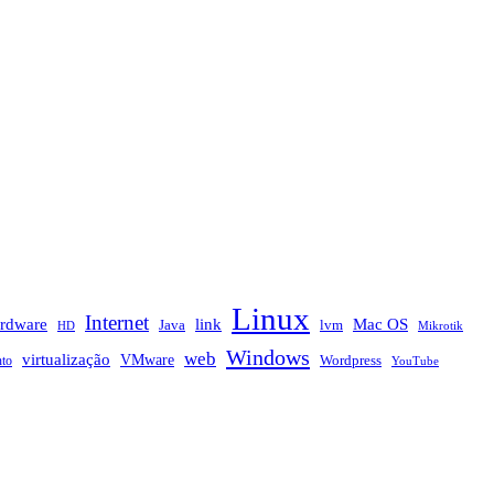
Linux
Internet
rdware
link
Mac OS
Java
lvm
HD
Mikrotik
Windows
web
virtualização
VMware
nto
Wordpress
YouTube