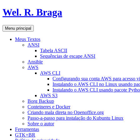
Pular
Wel. R. Braga
para
o
conteúdo
Pesquisar
Menu principal
Meus Textos
ANSI
Tabela ASCII
Sequências de escape ANSI
Ansible
AWS
AWS CLI
Configurando sua conta AWS para acesso v
Instalando o AWS CLI no Linux usando pac
Instalando o AWS CLI usando pacote Pyth
AWS S3
Borg Backup
Conteineres e Docker
Criando mala direta no Openoffice.org
Passo-a-passo para instalação do Kubuntu Linux
Sobre o autor
Ferramentas
GTK+BR