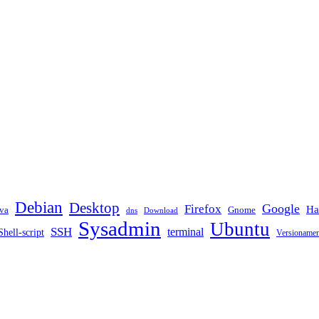
Debian
Desktop
Google
Firefox
Ha
va
Gnome
dns
Download
Sysadmin
Ubuntu
SSH
terminal
Shell-script
Versioname