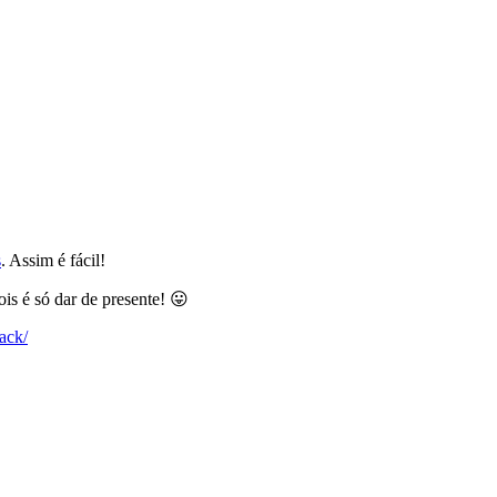
s
. Assim é fácil!
is é só dar de presente! 😛
ack/