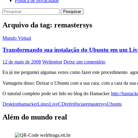
Política de privacidade
Pesquisar
por:
Arquivo da tag: remastersys
Mundo Virtual
Transformando sua instalação do Ubuntu em um Li
12 de maio de 2008
Welington
Deixe um comentário
Eu já me perguntei algumas vezes como fazer este procedimento ago
Vantagens disso: Deixar o Ubuntu com a sua cara, com a cara da sua 
O tutorial completo pode ser lido no blog do Hamacker
http://hamack
Desktop
hamacker
Linux
LiveCD
referência
remastersys
Ubuntu
Além do mundo real