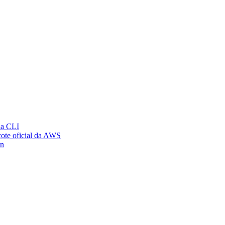
ia CLI
ote oficial da AWS
on