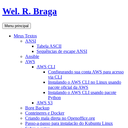
Pular
Wel. R. Braga
para
o
conteúdo
Pesquisar
Menu principal
Meus Textos
ANSI
Tabela ASCII
Sequências de escape ANSI
Ansible
AWS
AWS CLI
Configurando sua conta AWS para acesso
via CLI
Instalando o AWS CLI no Linux usando
pacote oficial da AWS
Instalando o AWS CLI usando pacote
Python
AWS S3
Borg Backup
Conteineres e Docker
Criando mala direta no Openoffice.org
Passo-a-passo para instalação do Kubuntu Linux