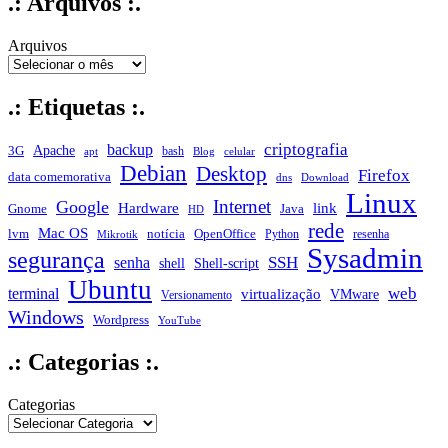
.: Arquivos :.
Arquivos
.: Etiquetas :.
criptografia
backup
Apache
3G
bash
apt
Blog
celular
Debian
Desktop
Firefox
data comemorativa
dns
Download
Linux
Internet
Google
Hardware
link
Gnome
Java
HD
rede
Mac OS
notícia
lvm
OpenOffice
Python
resenha
Mikrotik
Sysadmin
segurança
SSH
senha
shell
Shell-script
Ubuntu
web
terminal
virtualização
VMware
Versionamento
Windows
Wordpress
YouTube
.: Categorias :.
Categorias