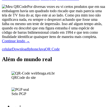
Por diversas vezes eu vi certos produtos que em sua
embalagem havia um quadrado todo riscado que mais parecia uma
tela de TV fora do ar, tipo este ai ao lado. Como pra mim isso não
significava nada, eu sempre o desprezei achando que fosse uma
falha ou mesmo um teste de impressão. Isso até algum tempo atrás,
quando eu descobri que esta figura estranha é uma espécie de
código de barras bidimensional criado em 1994 e que tem como
finalidade identificar quaisquer itens de maneira mais completa.
QrCode:
Continue lendo
→
Código
celular
Download
Iphone
Java
QR Code
de
barras
bidimensional
Além do mundo real
QRCode do site
Selo PGP