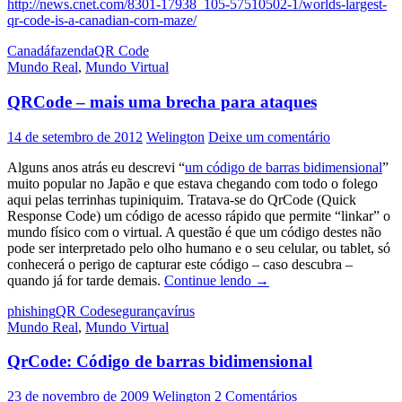
http://news.cnet.com/8301-17938_105-57510502-1/worlds-largest-
qr-code-is-a-canadian-corn-maze/
Canadá
fazenda
QR Code
Mundo Real
,
Mundo Virtual
QRCode – mais uma brecha para ataques
14 de setembro de 2012
Welington
Deixe um comentário
Alguns anos atrás eu descrevi “
um código de barras bidimensional
”
muito popular no Japão e que estava chegando com todo o folego
aqui pelas terrinhas tupiniquim. Tratava-se do QrCode (Quick
Response Code) um código de acesso rápido que permite “linkar” o
mundo físico com o virtual. A questão é que um código destes não
pode ser interpretado pelo olho humano e o seu celular, ou tablet, só
conhecerá o perigo de capturar este código – caso descubra –
QRCode
quando já for tarde demais.
Continue lendo
→
–
phishing
QR Code
segurança
vírus
mais
Mundo Real
,
Mundo Virtual
uma
brecha
QrCode: Código de barras bidimensional
para
ataques
23 de novembro de 2009
Welington
2 Comentários