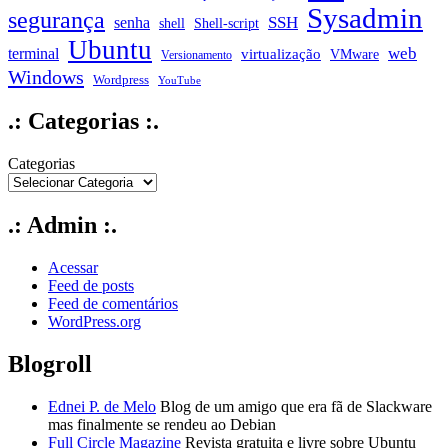
Sysadmin
segurança
SSH
senha
shell
Shell-script
Ubuntu
web
terminal
virtualização
VMware
Versionamento
Windows
Wordpress
YouTube
.: Categorias :.
Categorias
.: Admin :.
Acessar
Feed de posts
Feed de comentários
WordPress.org
Blogroll
Ednei P. de Melo
Blog de um amigo que era fã de Slackware
mas finalmente se rendeu ao Debian
Full Circle Magazine
Revista gratuita e livre sobre Ubuntu