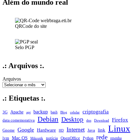
pública
Além do mundo real
a
nos
orgulhar
QRCode do site
Selo PGP
.: Arquivos :.
Arquivos
.: Etiquetas :.
criptografia
backup
Apache
3G
bash
apt
Blog
celular
Debian
Desktop
Firefox
data comemorativa
dns
Download
Linux
Internet
Google
Hardware
link
Gnome
Java
HD
rede
Mac OS
notícia
lvm
OpenOffice
Python
resenha
Mikrotik