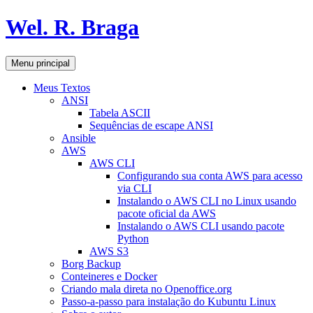
Pular
Wel. R. Braga
para
o
conteúdo
Pesquisar
Menu principal
Meus Textos
ANSI
Tabela ASCII
Sequências de escape ANSI
Ansible
AWS
AWS CLI
Configurando sua conta AWS para acesso
via CLI
Instalando o AWS CLI no Linux usando
pacote oficial da AWS
Instalando o AWS CLI usando pacote
Python
AWS S3
Borg Backup
Conteineres e Docker
Criando mala direta no Openoffice.org
Passo-a-passo para instalação do Kubuntu Linux