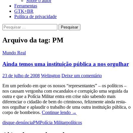
Sobre o autor
Ferramentas
GTK+BR
Política de privacidade
Pesquisar
por:
Arquivo da tag: PM
Mundo Real
Ainda temos uma instituição pública a nos orgulhar
23 de julho de 2008
Welington
Deixe um comentário
Em um período em que os nossos “representantes” – os políticos –
nos causam vergonha com escandalos e corrupição uma seguida da
outra e que a Polícia Militar entra em crise não sabendo mais
diferenciar o cidadão de bem do criminoso, felizmente ainda resta-
nos orgulhar e aplaudir o trabalho de uma outra instituição pública, o
Ainda
corpo de bombeiros.
Continue lendo
→
temos
disque-denúncia
PM
Polícia Militar
políticos
uma
instituição