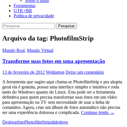
Sobre o autor
Ferramentas
GTK+BR
Política de privacidade
Pesquisar
por:
Arquivo da tag: PhotofilmStrip
Mundo Real
,
Mundo Virtual
Transforme suas fotos em uma apresentação
13 de fevereiro de 2012
Welington
Deixe um comentário
A ferramenta que sugiro aqui chama-se PhotofilmStrip e pra alegria
geral ela é gratuita, possui uma interface simples e intuitiva e roda
tanto do Windows quanto do Linux. Esta pode ser a ferramenta
definitiva para quem precisa transformar suas fotos em um vídeo
para apresentação na TV sem necessidade de usar a linha de
comandos. Agora, criar um álbum de fotos automático não precisa
Transfor
ser uma experiência dolorosa e complicada.
Continue lendo
→
suas
Desktop
foto
PhotofilmStrip
slideshow
fotos