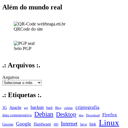
em
uma
Além do mundo real
apresenta
QRCode do site
Selo PGP
.: Arquivos :.
Arquivos
.: Etiquetas :.
criptografia
backup
Apache
3G
bash
apt
Blog
celular
Debian
Desktop
Firefox
data comemorativa
dns
Download
Linux
Internet
Google
Hardware
link
Gnome
Java
HD