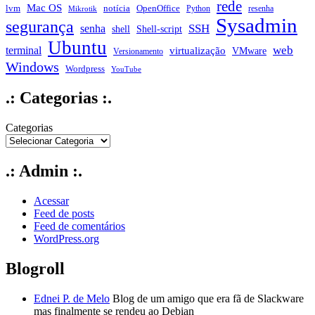
rede
Mac OS
notícia
lvm
OpenOffice
Python
resenha
Mikrotik
Sysadmin
segurança
SSH
senha
shell
Shell-script
Ubuntu
web
terminal
virtualização
VMware
Versionamento
Windows
Wordpress
YouTube
.: Categorias :.
Categorias
.: Admin :.
Acessar
Feed de posts
Feed de comentários
WordPress.org
Blogroll
Ednei P. de Melo
Blog de um amigo que era fã de Slackware
mas finalmente se rendeu ao Debian