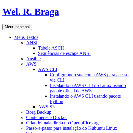
Pular
Wel. R. Braga
para
o
conteúdo
Pesquisar
Menu principal
Meus Textos
ANSI
Tabela ASCII
Sequências de escape ANSI
Ansible
AWS
AWS CLI
Configurando sua conta AWS para acesso
via CLI
Instalando o AWS CLI no Linux usando
pacote oficial da AWS
Instalando o AWS CLI usando pacote
Python
AWS S3
Borg Backup
Conteineres e Docker
Criando mala direta no Openoffice.org
Passo-a-passo para instalação do Kubuntu Linux