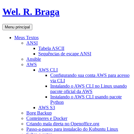
Pular
Wel. R. Braga
para
o
conteúdo
Pesquisar
Menu principal
Meus Textos
ANSI
Tabela ASCII
Sequências de escape ANSI
Ansible
AWS
AWS CLI
Configurando sua conta AWS para acesso
via CLI
Instalando o AWS CLI no Linux usando
pacote oficial da AWS
Instalando o AWS CLI usando pacote
Python
AWS S3
Borg Backup
Conteineres e Docker
Criando mala direta no Openoffice.org
Passo-a-passo para instalação do Kubuntu Linux