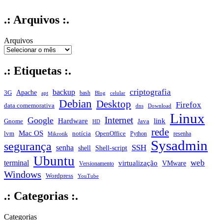
.: Arquivos :.
Arquivos
.: Etiquetas :.
criptografia
backup
Apache
3G
bash
apt
Blog
celular
Debian
Desktop
Firefox
data comemorativa
dns
Download
Linux
Internet
Google
Hardware
link
Gnome
Java
HD
rede
Mac OS
notícia
lvm
OpenOffice
Python
resenha
Mikrotik
Sysadmin
segurança
SSH
senha
shell
Shell-script
Ubuntu
web
terminal
virtualização
VMware
Versionamento
Windows
Wordpress
YouTube
.: Categorias :.
Categorias