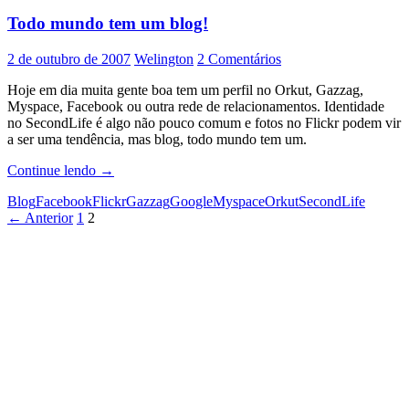
futuro
Todo mundo tem um blog!
ou
invasão
de
2 de outubro de 2007
Welington
2 Comentários
privacidade!?
Hoje em dia muita gente boa tem um perfil no Orkut, Gazzag,
Myspace, Facebook ou outra rede de relacionamentos. Identidade
no SecondLife é algo não pouco comum e fotos no Flickr podem vir
a ser uma tendência, mas blog, todo mundo tem um.
Todo
Continue lendo
→
mundo
Blog
Facebook
Flickr
Gazzag
Google
Myspace
Orkut
SecondLife
tem
Navegação
← Anterior
1
2
um
blog!
por
posts