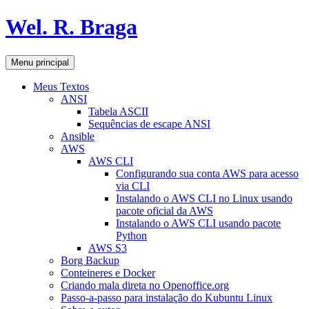
Pular
Wel. R. Braga
para
o
conteúdo
Pesquisar
Menu principal
Meus Textos
ANSI
Tabela ASCII
Sequências de escape ANSI
Ansible
AWS
AWS CLI
Configurando sua conta AWS para acesso
via CLI
Instalando o AWS CLI no Linux usando
pacote oficial da AWS
Instalando o AWS CLI usando pacote
Python
AWS S3
Borg Backup
Conteineres e Docker
Criando mala direta no Openoffice.org
Passo-a-passo para instalação do Kubuntu Linux