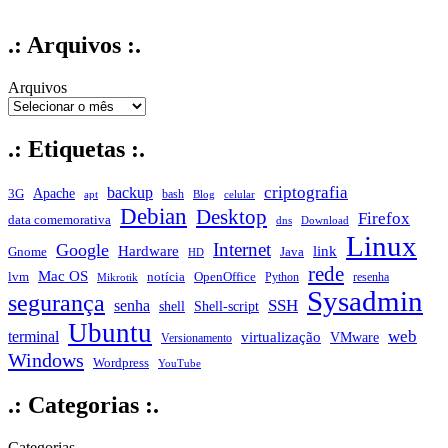
.: Arquivos :.
Arquivos
.: Etiquetas :.
criptografia
backup
Apache
3G
bash
apt
Blog
celular
Debian
Desktop
Firefox
data comemorativa
dns
Download
Linux
Internet
Google
Hardware
link
Gnome
Java
HD
rede
Mac OS
notícia
lvm
OpenOffice
Python
resenha
Mikrotik
Sysadmin
segurança
SSH
senha
shell
Shell-script
Ubuntu
web
terminal
virtualização
VMware
Versionamento
Windows
Wordpress
YouTube
.: Categorias :.
Categorias