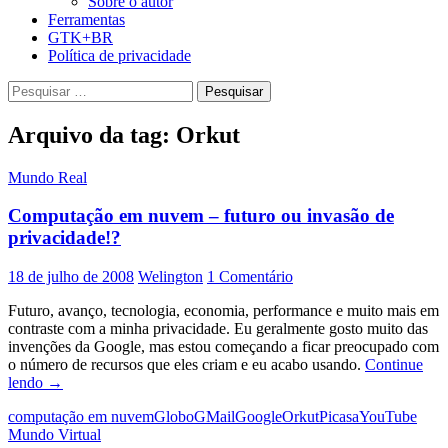
Sobre o autor
Ferramentas
GTK+BR
Política de privacidade
Pesquisar
por:
Arquivo da tag: Orkut
Mundo Real
Computação em nuvem – futuro ou invasão de
privacidade!?
18 de julho de 2008
Welington
1 Comentário
Futuro, avanço, tecnologia, economia, performance e muito mais em
contraste com a minha privacidade. Eu geralmente gosto muito das
invenções da Google, mas estou começando a ficar preocupado com
o número de recursos que eles criam e eu acabo usando.
Continue
Computação
lendo
→
em
computação em nuvem
Globo
GMail
Google
Orkut
Picasa
YouTube
nuvem
Mundo Virtual
–