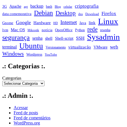
criptografia
backup
Apache
3G
bash
apt
Blog
celular
Debian
Desktop
Firefox
data comemorativa
dns
Download
Linux
Internet
Google
Hardware
link
Gnome
Java
HD
rede
Mac OS
notícia
lvm
OpenOffice
Python
resenha
Mikrotik
Sysadmin
segurança
SSH
senha
shell
Shell-script
Ubuntu
web
terminal
virtualização
VMware
Versionamento
Windows
Wordpress
YouTube
.: Categorias :.
Categorias
.: Admin :.
Acessar
Feed de posts
Feed de comentários
WordPress.org