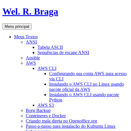
Pular
Wel. R. Braga
para
o
conteúdo
Pesquisar
Menu principal
Meus Textos
ANSI
Tabela ASCII
Sequências de escape ANSI
Ansible
AWS
AWS CLI
Configurando sua conta AWS para acesso
via CLI
Instalando o AWS CLI no Linux usando
pacote oficial da AWS
Instalando o AWS CLI usando pacote
Python
AWS S3
Borg Backup
Conteineres e Docker
Criando mala direta no Openoffice.org
Passo-a-passo para instalação do Kubuntu Linux