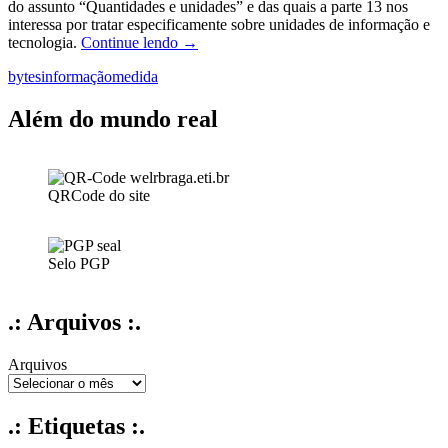
do assunto “Quantidades e unidades” e das quais a parte 13 nos
interessa por tratar especificamente sobre unidades de informação e
Unidades
tecnologia.
Continue lendo
→
de
bytes
informação
medida
medida
de
informação
Além do mundo real
QRCode do site
Selo PGP
.: Arquivos :.
Arquivos
.: Etiquetas :.