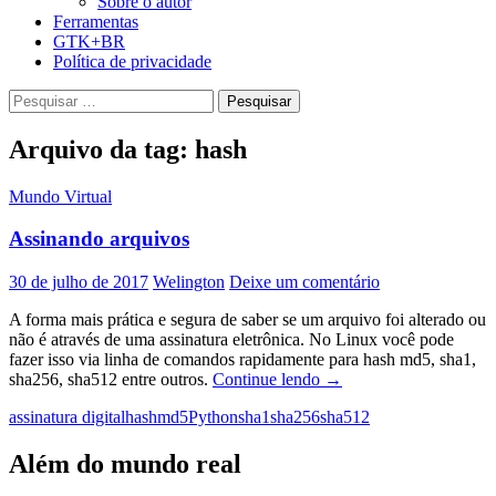
Sobre o autor
Ferramentas
GTK+BR
Política de privacidade
Pesquisar
por:
Arquivo da tag: hash
Mundo Virtual
Assinando arquivos
30 de julho de 2017
Welington
Deixe um comentário
A forma mais prática e segura de saber se um arquivo foi alterado ou
não é através de uma assinatura eletrônica. No Linux você pode
fazer isso via linha de comandos rapidamente para hash md5, sha1,
Assinando
sha256, sha512 entre outros.
Continue lendo
→
arquivos
assinatura digital
hash
md5
Python
sha1
sha256
sha512
Além do mundo real