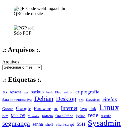
QRCode do site
Selo PGP
.: Arquivos :.
Arquivos
.: Etiquetas :.
criptografia
backup
Apache
3G
bash
apt
Blog
celular
Debian
Desktop
Firefox
data comemorativa
dns
Download
Linux
Internet
Google
Hardware
link
Gnome
Java
HD
rede
Mac OS
notícia
lvm
OpenOffice
Python
resenha
Mikrotik
Sysadmin
segurança
SSH
senha
shell
Shell-script