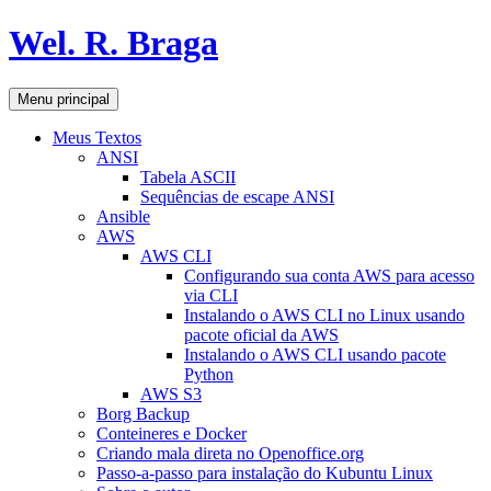
Pular
Wel. R. Braga
para
o
conteúdo
Pesquisar
Menu principal
Meus Textos
ANSI
Tabela ASCII
Sequências de escape ANSI
Ansible
AWS
AWS CLI
Configurando sua conta AWS para acesso
via CLI
Instalando o AWS CLI no Linux usando
pacote oficial da AWS
Instalando o AWS CLI usando pacote
Python
AWS S3
Borg Backup
Conteineres e Docker
Criando mala direta no Openoffice.org
Passo-a-passo para instalação do Kubuntu Linux