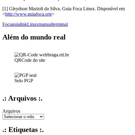
[1] Gleydson Mazioli da Silva. Guia Foca Linux. Disponível em
<
http://www.guiafoca.org
>
Foca
guia
link
Linux
manual
terminal
Além do mundo real
QRCode do site
Selo PGP
.: Arquivos :.
Arquivos
.: Etiquetas :.