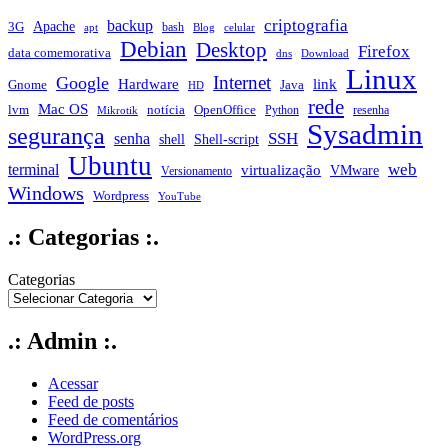
criptografia
backup
Apache
3G
bash
apt
Blog
celular
Debian
Desktop
Firefox
data comemorativa
dns
Download
Linux
Internet
Google
Hardware
link
Gnome
Java
HD
rede
Mac OS
notícia
lvm
OpenOffice
Python
resenha
Mikrotik
Sysadmin
segurança
SSH
senha
shell
Shell-script
Ubuntu
web
terminal
virtualização
VMware
Versionamento
Windows
Wordpress
YouTube
.: Categorias :.
Categorias
.: Admin :.
Acessar
Feed de posts
Feed de comentários
WordPress.org