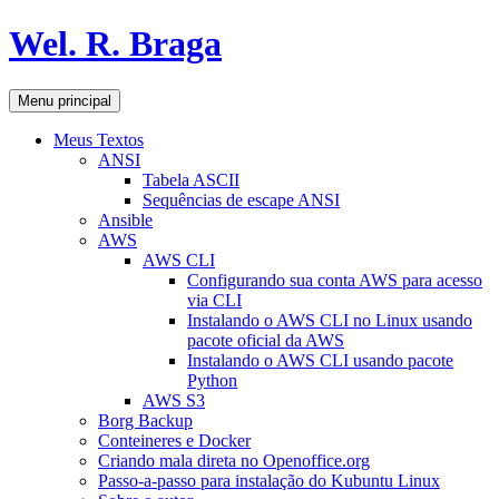
Pular
Wel. R. Braga
para
o
conteúdo
Pesquisar
Menu principal
Meus Textos
ANSI
Tabela ASCII
Sequências de escape ANSI
Ansible
AWS
AWS CLI
Configurando sua conta AWS para acesso
via CLI
Instalando o AWS CLI no Linux usando
pacote oficial da AWS
Instalando o AWS CLI usando pacote
Python
AWS S3
Borg Backup
Conteineres e Docker
Criando mala direta no Openoffice.org
Passo-a-passo para instalação do Kubuntu Linux