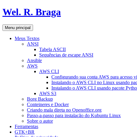
Pular
Wel. R. Braga
para
o
conteúdo
Pesquisar
Menu principal
Meus Textos
ANSI
Tabela ASCII
Sequências de escape ANSI
Ansible
AWS
AWS CLI
Configurando sua conta AWS para acesso v
Instalando o AWS CLI no Linux usando pac
Instalando o AWS CLI usando pacote Pyth
AWS S3
Borg Backup
Conteineres e Docker
Criando mala direta no Openoffice.org
Passo-a-passo para instalação do Kubuntu Linux
Sobre o autor
Ferramentas
GTK+BR