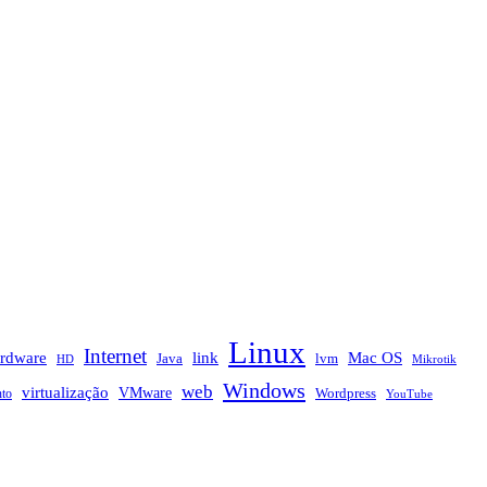
Linux
Internet
rdware
link
Mac OS
Java
lvm
HD
Mikrotik
Windows
web
virtualização
VMware
nto
Wordpress
YouTube