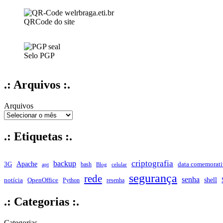
QRCode do site
Selo PGP
.: Arquivos :.
Arquivos
.: Etiquetas :.
criptografia
backup
Apache
data comemorati
3G
bash
apt
Blog
celular
segurança
rede
senha
shell
notícia
OpenOffice
Python
resenha
.: Categorias :.
Categorias