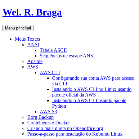
Pular
Wel. R. Braga
para
o
conteúdo
Pesquisar
Menu principal
Meus Textos
ANSI
Tabela ASCII
Sequências de escape ANSI
Ansible
AWS
AWS CLI
Configurando sua conta AWS para acesso
via CLI
Instalando o AWS CLI no Linux usando
pacote oficial da AWS
Instalando o AWS CLI usando pacote
Python
AWS S3
Borg Backup
Conteineres e Docker
Criando mala direta no Openoffice.org
Passo-a-passo para instalação do Kubuntu Linux