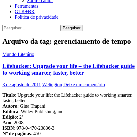
Sobre o autor
Ferramentas
GTK+BR
Política de privacidade
Pesquisar
por:
Arquivo da tag: gerenciamento de tempo
Mundo Literário
Lifehacker: Upgrade your life – the Lifehacker guide
to working smarter, faster, better
3 de agosto de 2011
Welington
Deixe um comentário
Título
: Upgrade your life: the Lifehacker guide to working smarter,
faster, better
Autora
: Gina Trapani
Editora
: Willey Publishing, inc
Edição
: 2ª
Ano
: 2008
ISBN
: 978-0-470-23836-3
Nº de páginas
: 450