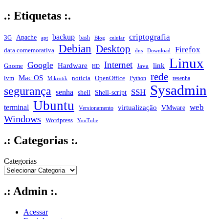
.: Etiquetas :.
criptografia
backup
Apache
3G
bash
apt
Blog
celular
Debian
Desktop
Firefox
data comemorativa
dns
Download
Linux
Internet
Google
Hardware
link
Gnome
Java
HD
rede
Mac OS
notícia
lvm
OpenOffice
Python
resenha
Mikrotik
Sysadmin
segurança
SSH
senha
shell
Shell-script
Ubuntu
web
terminal
virtualização
VMware
Versionamento
Windows
Wordpress
YouTube
.: Categorias :.
Categorias
.: Admin :.
Acessar