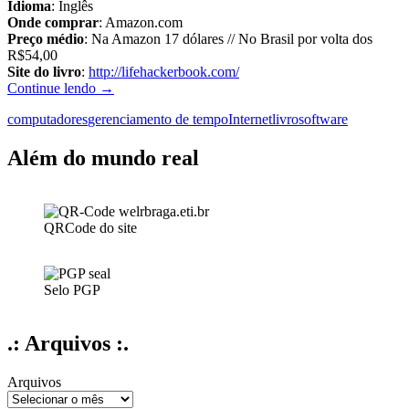
Idioma
: Inglês
Onde comprar
: Amazon.com
Preço médio
: Na Amazon 17 dólares // No Brasil por volta dos
R$54,00
Site do livro
:
http://lifehackerbook.com/
Lifehacker:
Continue lendo
→
Upgrade
computadores
gerenciamento de tempo
Internet
livro
software
your
life
–
Além do mundo real
the
Lifehacker
guide
to
QRCode do site
working
smarter,
faster,
better
Selo PGP
.: Arquivos :.
Arquivos