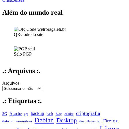
Cristo
Juízes
Deus?
Além do mundo real
QRCode do site
Selo PGP
.: Arquivos :.
Arquivos
.: Etiquetas :.
criptografia
backup
Apache
3G
bash
apt
Blog
celular
Debian
Desktop
Firefox
data comemorativa
dns
Download
Linux