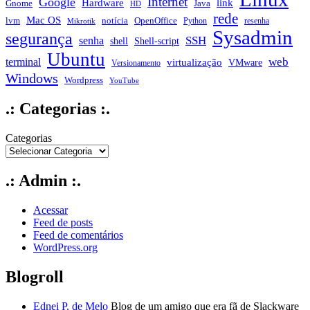
Internet
Google
Hardware
link
Gnome
Java
HD
rede
Mac OS
notícia
lvm
OpenOffice
Python
resenha
Mikrotik
Sysadmin
segurança
SSH
senha
shell
Shell-script
Ubuntu
web
terminal
virtualização
VMware
Versionamento
Windows
Wordpress
YouTube
.: Categorias :.
Categorias
.: Admin :.
Acessar
Feed de posts
Feed de comentários
WordPress.org
Blogroll
Ednei P. de Melo
Blog de um amigo que era fã de Slackware