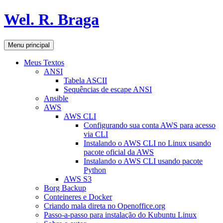
Pular
Wel. R. Braga
para
o
conteúdo
Pesquisar
Menu principal
Meus Textos
ANSI
Tabela ASCII
Sequências de escape ANSI
Ansible
AWS
AWS CLI
Configurando sua conta AWS para acesso
via CLI
Instalando o AWS CLI no Linux usando
pacote oficial da AWS
Instalando o AWS CLI usando pacote
Python
AWS S3
Borg Backup
Conteineres e Docker
Criando mala direta no Openoffice.org
Passo-a-passo para instalação do Kubuntu Linux