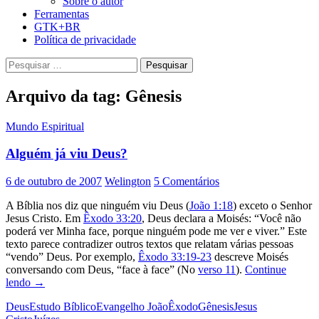
Sobre o autor
Ferramentas
GTK+BR
Política de privacidade
Pesquisar
por:
Arquivo da tag: Gênesis
Mundo Espiritual
Alguém já viu Deus?
6 de outubro de 2007
Welington
5 Comentários
A Bíblia nos diz que ninguém viu Deus (
João 1:18
) exceto o Senhor
Jesus Cristo. Em
Êxodo 33:20
, Deus declara a Moisés: “Você não
poderá ver Minha face, porque ninguém pode me ver e viver.” Este
texto parece contradizer outros textos que relatam várias pessoas
“vendo” Deus. Por exemplo,
Êxodo 33:19-23
descreve Moisés
conversando com Deus, “face à face” (No
verso 11
).
Continue
Alguém
lendo
→
já
Deus
Estudo Bíblico
Evangelho João
Êxodo
Gênesis
Jesus
viu