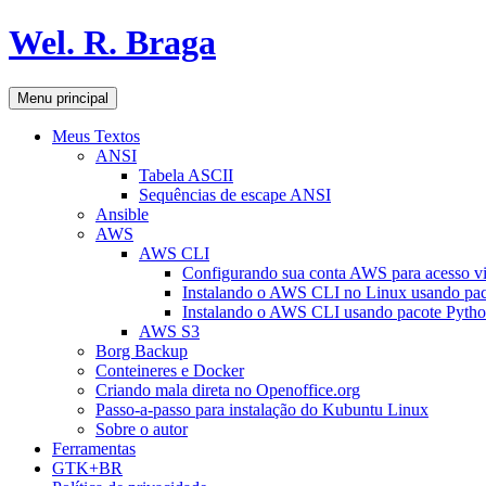
Pular
Wel. R. Braga
para
o
conteúdo
Pesquisar
Menu principal
Meus Textos
ANSI
Tabela ASCII
Sequências de escape ANSI
Ansible
AWS
AWS CLI
Configurando sua conta AWS para acesso v
Instalando o AWS CLI no Linux usando pac
Instalando o AWS CLI usando pacote Pyth
AWS S3
Borg Backup
Conteineres e Docker
Criando mala direta no Openoffice.org
Passo-a-passo para instalação do Kubuntu Linux
Sobre o autor
Ferramentas
GTK+BR