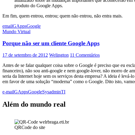
atualizado sobre as mudanças importantes que acontecerão em 
produto do Google Apps.
Em fim, quem entrou, entrou; quem não entrou, não entra mais.
email
GApps
Google
Mundo Virtual
Porque não ser um cliente Google Apps
17 de setembro de 2012
Welington
11 Comentários
Antes de se falar qualquer coisa sobre o Google é preciso que eu escl
financeiro), não sou anti-google e nem google-lover, não morro de amo
seria da Internet hoje sem os serviços desta empresa? A ideia é levá-
em favor de uma solução “moderna” como o Google. Dito isto, vamos
e-mail
GApps
Google
Sysadmin
TI
Além do mundo real
QRCode do site