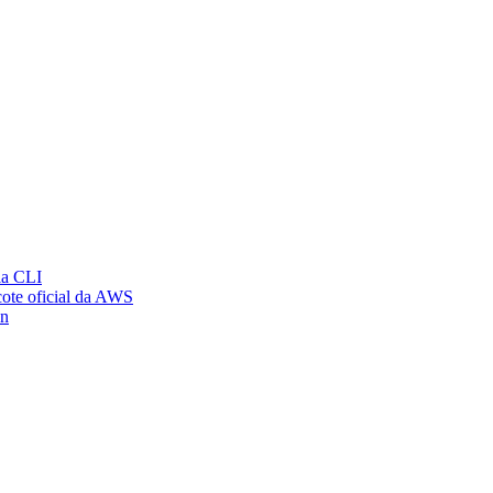
ia CLI
ote oficial da AWS
on