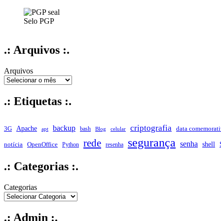
Selo PGP
.: Arquivos :.
Arquivos
.: Etiquetas :.
criptografia
backup
Apache
data comemorati
3G
bash
apt
Blog
celular
segurança
rede
senha
shell
notícia
OpenOffice
Python
resenha
.: Categorias :.
Categorias
.: Admin :.