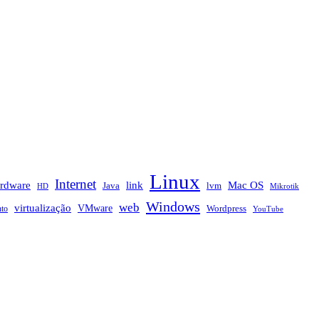
Linux
Internet
rdware
link
Mac OS
Java
lvm
HD
Mikrotik
Windows
web
virtualização
VMware
nto
Wordpress
YouTube