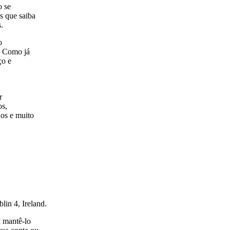
o se
s que saiba
.
o
. Como já
ço e
r
os,
dos e muito
in 4, Ireland.
a mantê-lo