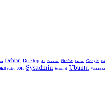
Debian
Desktop
Google
Firefox
Ha
va
Gnome
dns
Download
Sysadmin
Ubuntu
SSH
terminal
Shell-script
Versioname