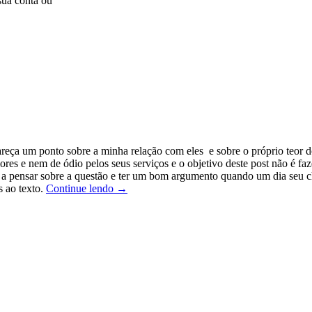
sua conta ou
areça um ponto sobre a minha relação com eles e sobre o próprio teor d
res e nem de ódio pelos seus serviços e o objetivo deste post não é faz
lo a pensar sobre a questão e ter um bom argumento quando um dia seu ch
Porque
 ao texto.
Continue lendo
→
não
ser
um
cliente
Google
Apps