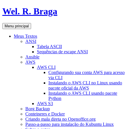
Pular
Wel. R. Braga
para
o
conteúdo
Pesquisar
Menu principal
Meus Textos
ANSI
Tabela ASCII
Sequências de escape ANSI
Ansible
AWS
AWS CLI
Configurando sua conta AWS para acesso
via CLI
Instalando o AWS CLI no Linux usando
pacote oficial da AWS
Instalando o AWS CLI usando pacote
Python
AWS S3
Borg Backup
Conteineres e Docker
Criando mala direta no Openoffice.org
Passo-a-passo para instalação do Kubuntu Linux