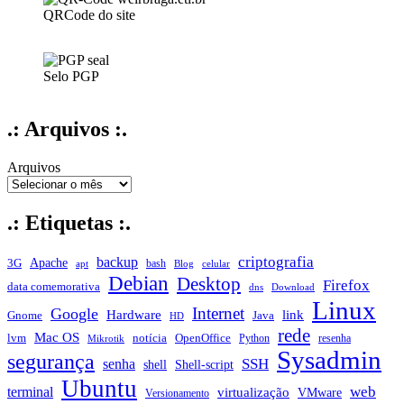
QRCode do site
Selo PGP
.: Arquivos :.
Arquivos
.: Etiquetas :.
criptografia
backup
Apache
3G
bash
apt
Blog
celular
Debian
Desktop
Firefox
data comemorativa
dns
Download
Linux
Internet
Google
Hardware
link
Gnome
Java
HD
rede
Mac OS
notícia
lvm
OpenOffice
Python
resenha
Mikrotik
Sysadmin
segurança
SSH
senha
shell
Shell-script
Ubuntu
web
terminal
virtualização
VMware
Versionamento