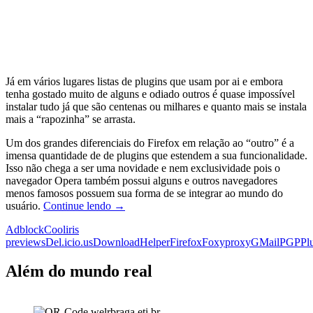
Já em vários lugares listas de plugins que usam por ai e embora
tenha gostado muito de alguns e odiado outros é quase impossível
instalar tudo já que são centenas ou milhares e quanto mais se instala
mais a “rapozinha” se arrasta.
Um dos grandes diferenciais do Firefox em relação ao “outro” é a
imensa quantidade de de plugins que estendem a sua funcionalidade.
Isso não chega a ser uma novidade e nem exclusividade pois o
navegador Opera também possui alguns e outros navegadores
menos famosos possuem sua forma de se integrar ao mundo do
Meus
usuário.
Continue lendo
→
plugins
Adblock
Cooliris
preferidos
previews
Del.icio.us
DownloadHelper
Firefox
Foxyproxy
GMail
PGP
Pl
para
o
Firefox
Além do mundo real