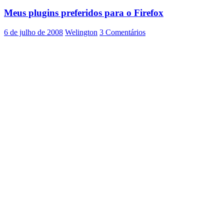
no
navegador
Meus plugins preferidos para o Firefox
usando
Foxproxy
6 de julho de 2008
Welington
3 Comentários