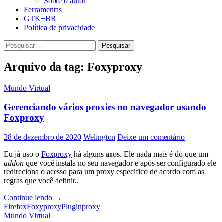
Sobre o autor
Ferramentas
GTK+BR
Política de privacidade
Pesquisar
por:
Arquivo da tag: Foxyproxy
Mundo Virtual
Gerenciando vários proxies no navegador usando
Foxproxy
28 de dezembro de 2020
Welington
Deixe um comentário
Eu já uso o
Foxproxy
há alguns anos. Ele nada mais é do que um
addon
que você instala no seu navegador e após ser configurado ele
redireciona o acesso para um proxy especifico de acordo com as
regras que você definir..
Gerenciando
Continue lendo
→
vários
Firefox
Foxyproxy
Plugin
proxy
proxies
Mundo Virtual