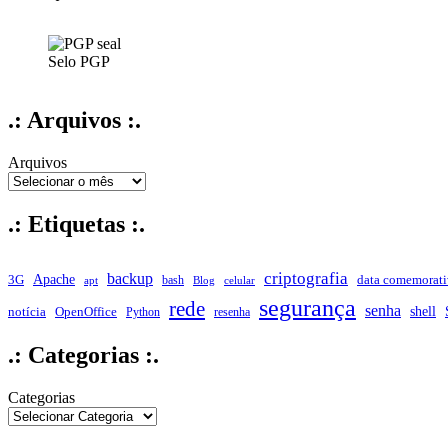
interface
gráfica
Selo PGP
.: Arquivos :.
Arquivos
.: Etiquetas :.
criptografia
backup
Apache
data comemorati
3G
bash
apt
Blog
celular
segurança
rede
senha
shell
notícia
OpenOffice
Python
resenha
.: Categorias :.
Categorias