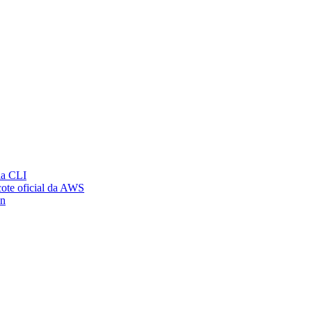
ia CLI
ote oficial da AWS
on