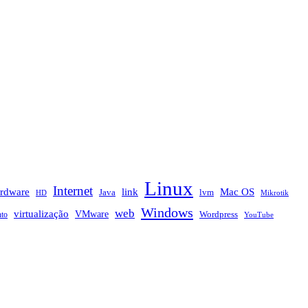
Linux
Internet
rdware
link
Mac OS
Java
lvm
HD
Mikrotik
Windows
web
virtualização
VMware
nto
Wordpress
YouTube