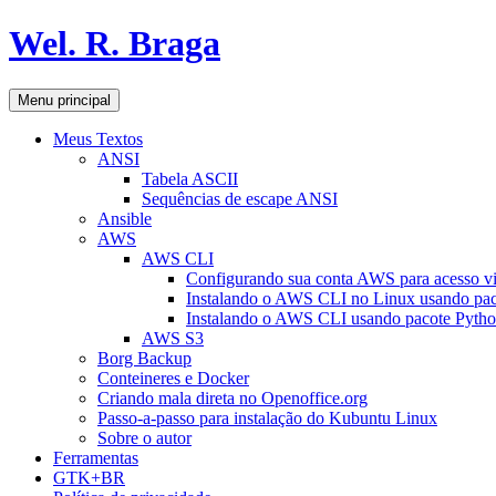
Pular
Wel. R. Braga
para
o
conteúdo
Pesquisar
Menu principal
Meus Textos
ANSI
Tabela ASCII
Sequências de escape ANSI
Ansible
AWS
AWS CLI
Configurando sua conta AWS para acesso v
Instalando o AWS CLI no Linux usando pac
Instalando o AWS CLI usando pacote Pyth
AWS S3
Borg Backup
Conteineres e Docker
Criando mala direta no Openoffice.org
Passo-a-passo para instalação do Kubuntu Linux
Sobre o autor
Ferramentas
GTK+BR