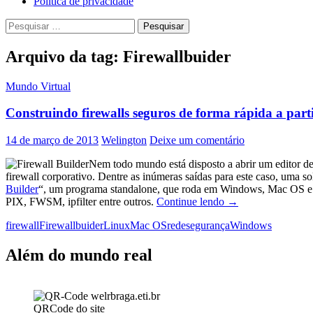
Política de privacidade
Pesquisar
por:
Arquivo da tag: Firewallbuider
Mundo Virtual
Construindo firewalls seguros de forma rápida a partir
14 de março de 2013
Welington
Deixe um comentário
Nem todo mundo está disposto a abrir um editor de
firewall corporativo. Dentre as inúmeras saídas para este caso, uma 
Builder
“, um programa standalone, que roda em Windows, Mac OS e Lin
Construindo
PIX, FWSM, ipfilter entre outros.
Continue lendo
→
firewalls
firewall
Firewallbuider
Linux
Mac OS
rede
segurança
Windows
seguros
de
forma
Além do mundo real
rápida
a
partir
de
QRCode do site