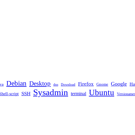
Debian
Desktop
Google
Firefox
Ha
va
Gnome
dns
Download
Sysadmin
Ubuntu
SSH
terminal
Shell-script
Versioname