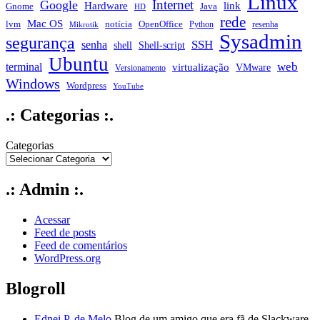
Linux
Internet
Google
Hardware
link
Gnome
Java
HD
rede
Mac OS
notícia
lvm
OpenOffice
Python
resenha
Mikrotik
Sysadmin
segurança
SSH
senha
shell
Shell-script
Ubuntu
web
terminal
virtualização
VMware
Versionamento
Windows
Wordpress
YouTube
.: Categorias :.
Categorias
.: Admin :.
Acessar
Feed de posts
Feed de comentários
WordPress.org
Blogroll
Ednei P. de Melo
Blog de um amigo que era fã de Slackware