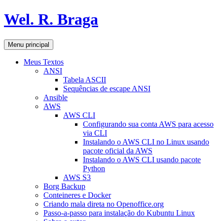
Pular
Wel. R. Braga
para
o
conteúdo
Pesquisar
Menu principal
Meus Textos
ANSI
Tabela ASCII
Sequências de escape ANSI
Ansible
AWS
AWS CLI
Configurando sua conta AWS para acesso
via CLI
Instalando o AWS CLI no Linux usando
pacote oficial da AWS
Instalando o AWS CLI usando pacote
Python
AWS S3
Borg Backup
Conteineres e Docker
Criando mala direta no Openoffice.org
Passo-a-passo para instalação do Kubuntu Linux