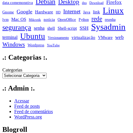
Debian
Desktop
Firefox
data comemorativa
dns
Download
Linux
Internet
Google
Hardware
link
Gnome
Java
HD
rede
Mac OS
notícia
lvm
OpenOffice
Python
resenha
Mikrotik
Sysadmin
segurança
SSH
senha
shell
Shell-script
Ubuntu
web
terminal
virtualização
VMware
Versionamento
Windows
Wordpress
YouTube
.: Categorias :.
Categorias
.: Admin :.
Acessar
Feed de posts
Feed de comentários
WordPress.org
Blogroll