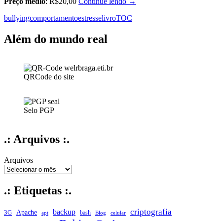
Mentes
Preço médio
: R$20,00
Continue lendo
→
ansiosas
bullying
comportamento
estresse
livro
TOC
Além do mundo real
QRCode do site
Selo PGP
.: Arquivos :.
Arquivos
.: Etiquetas :.
criptografia
backup
Apache
3G
bash
apt
Blog
celular