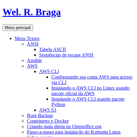
Pular
Wel. R. Braga
para
o
conteúdo
Pesquisar
Menu principal
Meus Textos
ANSI
Tabela ASCII
Sequências de escape ANSI
Ansible
AWS
AWS CLI
Configurando sua conta AWS para acesso
via CLI
Instalando o AWS CLI no Linux usando
pacote oficial da AWS
Instalando o AWS CLI usando pacote
Python
AWS S3
Borg Backup
Conteineres e Docker
Criando mala direta no Openoffice.org
Passo-a-passo para instalação do Kubuntu Linux