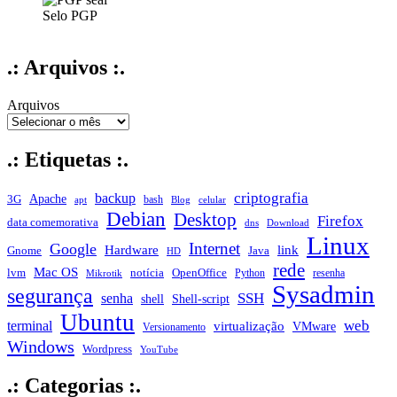
Selo PGP
.: Arquivos :.
Arquivos
.: Etiquetas :.
criptografia
backup
Apache
3G
bash
apt
Blog
celular
Debian
Desktop
Firefox
data comemorativa
dns
Download
Linux
Internet
Google
Hardware
link
Gnome
Java
HD
rede
Mac OS
notícia
lvm
OpenOffice
Python
resenha
Mikrotik
Sysadmin
segurança
SSH
senha
shell
Shell-script
Ubuntu
web
terminal
virtualização
VMware
Versionamento
Windows
Wordpress
YouTube
.: Categorias :.