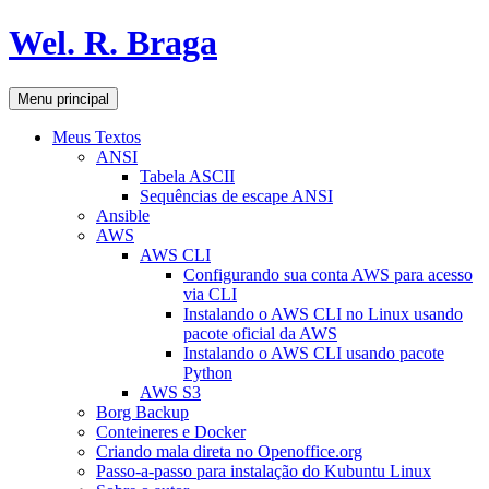
Pular
Wel. R. Braga
para
o
conteúdo
Pesquisar
Menu principal
Meus Textos
ANSI
Tabela ASCII
Sequências de escape ANSI
Ansible
AWS
AWS CLI
Configurando sua conta AWS para acesso
via CLI
Instalando o AWS CLI no Linux usando
pacote oficial da AWS
Instalando o AWS CLI usando pacote
Python
AWS S3
Borg Backup
Conteineres e Docker
Criando mala direta no Openoffice.org
Passo-a-passo para instalação do Kubuntu Linux