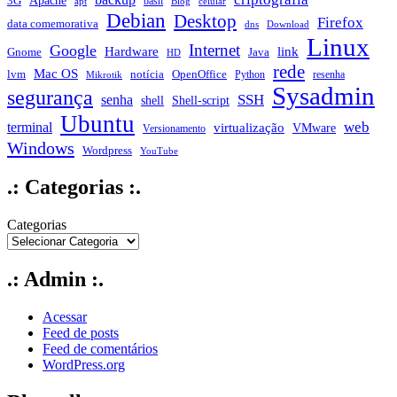
Apache
3G
bash
apt
Blog
celular
Debian
Desktop
Firefox
data comemorativa
dns
Download
Linux
Internet
Google
Hardware
link
Gnome
Java
HD
rede
Mac OS
notícia
lvm
OpenOffice
Python
resenha
Mikrotik
Sysadmin
segurança
SSH
senha
shell
Shell-script
Ubuntu
web
terminal
virtualização
VMware
Versionamento
Windows
Wordpress
YouTube
.: Categorias :.
Categorias
.: Admin :.
Acessar
Feed de posts
Feed de comentários
WordPress.org