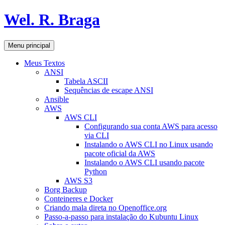
Pular
Wel. R. Braga
para
o
conteúdo
Pesquisar
Menu principal
Meus Textos
ANSI
Tabela ASCII
Sequências de escape ANSI
Ansible
AWS
AWS CLI
Configurando sua conta AWS para acesso
via CLI
Instalando o AWS CLI no Linux usando
pacote oficial da AWS
Instalando o AWS CLI usando pacote
Python
AWS S3
Borg Backup
Conteineres e Docker
Criando mala direta no Openoffice.org
Passo-a-passo para instalação do Kubuntu Linux