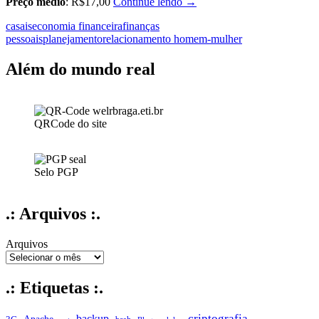
Casais
Preço médio
: R$17,00
Continue lendo
→
inteligentes
casais
economia financeira
finanças
enriquecem
pessoais
planejamento
relacionamento homem-mulher
juntos
Além do mundo real
QRCode do site
Selo PGP
.: Arquivos :.
Arquivos
.: Etiquetas :.
criptografia
backup