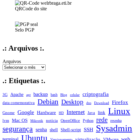
QRCode do site
Selo PGP
.: Arquivos :.
Arquivos
.: Etiquetas :.
criptografia
backup
Apache
3G
bash
apt
Blog
celular
Debian
Desktop
Firefox
data comemorativa
dns
Download
Linux
Internet
Google
Hardware
link
Gnome
Java
HD
rede
Mac OS
notícia
lvm
OpenOffice
Python
resenha
Mikrotik
Sysadmin
segurança
SSH
senha
shell
Shell-script
Ubuntu
web
terminal
virtualização
VMware
Versionamento