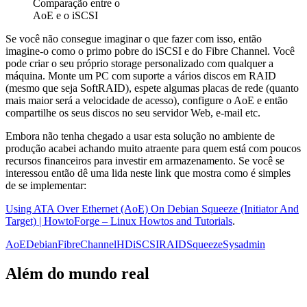
Comparação entre o
AoE e o iSCSI
Se você não consegue imaginar o que fazer com isso, então
imagine-o como o primo pobre do iSCSI e do Fibre Channel. Você
pode criar o seu próprio storage personalizado com qualquer a
máquina. Monte um PC com suporte a vários discos em RAID
(mesmo que seja SoftRAID), espete algumas placas de rede (quanto
mais maior será a velocidade de acesso), configure o AoE e então
compartilhe os seus discos no seu servidor Web, e-mail etc.
Embora não tenha chegado a usar esta solução no ambiente de
produção acabei achando muito atraente para quem está com poucos
recursos financeiros para investir em armazenamento. Se você se
interessou então dê uma lida neste link que mostra como é simples
de se implementar:
Using ATA Over Ethernet (AoE) On Debian Squeeze (Initiator And
Target) | HowtoForge – Linux Howtos and Tutorials
.
AoE
Debian
FibreChannel
HD
iSCSI
RAID
Squeeze
Sysadmin
Além do mundo real