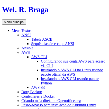
Pular
Wel. R. Braga
para
o
conteúdo
Pesquisar
Menu principal
Meus Textos
ANSI
Tabela ASCII
Sequências de escape ANSI
Ansible
AWS
AWS CLI
Configurando sua conta AWS para acesso
via CLI
Instalando o AWS CLI no Linux usando
pacote oficial da AWS
Instalando o AWS CLI usando pacote
Python
AWS S3
Borg Backup
Conteineres e Docker
Criando mala direta no Openoffice.org
Passo-a-passo para instalação do Kubuntu Linux