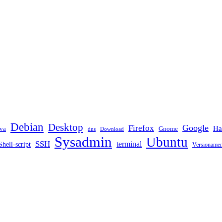
Debian
Desktop
Google
Firefox
Ha
va
Gnome
dns
Download
Sysadmin
Ubuntu
SSH
terminal
Shell-script
Versioname