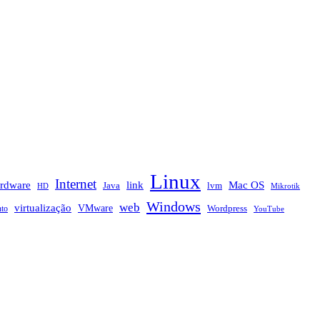
Linux
Internet
rdware
link
Mac OS
Java
lvm
HD
Mikrotik
Windows
web
virtualização
VMware
nto
Wordpress
YouTube