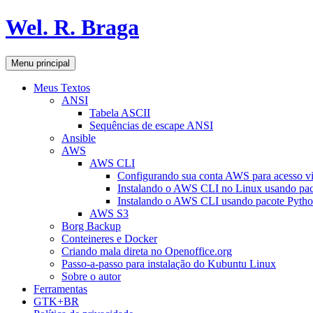
Pular
Wel. R. Braga
para
o
conteúdo
Pesquisar
Menu principal
Meus Textos
ANSI
Tabela ASCII
Sequências de escape ANSI
Ansible
AWS
AWS CLI
Configurando sua conta AWS para acesso v
Instalando o AWS CLI no Linux usando pac
Instalando o AWS CLI usando pacote Pyth
AWS S3
Borg Backup
Conteineres e Docker
Criando mala direta no Openoffice.org
Passo-a-passo para instalação do Kubuntu Linux
Sobre o autor
Ferramentas
GTK+BR