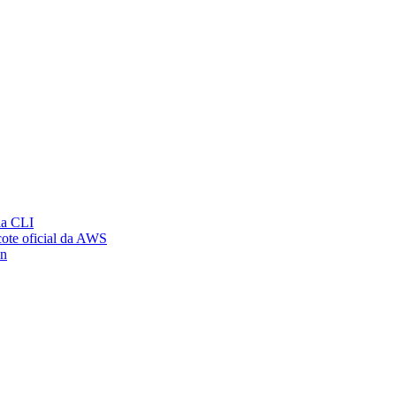
ia CLI
ote oficial da AWS
on