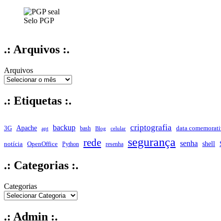
Selo PGP
.: Arquivos :.
Arquivos
.: Etiquetas :.
criptografia
backup
Apache
data comemorati
3G
bash
apt
Blog
celular
segurança
rede
senha
shell
notícia
OpenOffice
Python
resenha
.: Categorias :.
Categorias
.: Admin :.