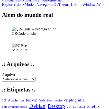
Celular
Firefox
IE4Linux
Internet
Internet
Linux
Explorer
Linux
Modem
Navegador
Oi/Telemar
Ubuntu
Windows
Wine
Além do mundo real
QRCode do site
Selo PGP
.: Arquivos :.
Arquivos
.: Etiquetas :.
criptografia
backup
Apache
3G
bash
apt
Blog
celular
Debian
Desktop
Firefox
data comemorativa
dns
Download