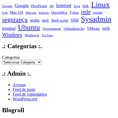
Linux
Internet
Google
Hardware
link
Gnome
Java
HD
rede
Mac OS
notícia
lvm
OpenOffice
Python
resenha
Mikrotik
Sysadmin
segurança
SSH
senha
shell
Shell-script
Ubuntu
web
terminal
virtualização
VMware
Versionamento
Windows
Wordpress
YouTube
.: Categorias :.
Categorias
.: Admin :.
Acessar
Feed de posts
Feed de comentários
WordPress.org
Blogroll