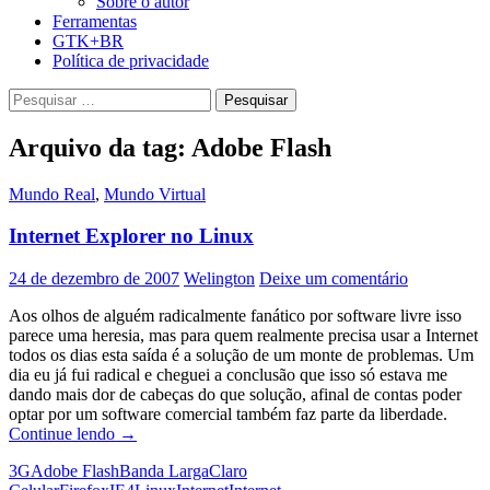
Sobre o autor
Ferramentas
GTK+BR
Política de privacidade
Pesquisar
por:
Arquivo da tag: Adobe Flash
Mundo Real
,
Mundo Virtual
Internet Explorer no Linux
24 de dezembro de 2007
Welington
Deixe um comentário
Aos olhos de alguém radicalmente fanático por software livre isso
parece uma heresia, mas para quem realmente precisa usar a Internet
todos os dias esta saída é a solução de um monte de problemas. Um
dia eu já fui radical e cheguei a conclusão que isso só estava me
dando mais dor de cabeças do que solução, afinal de contas poder
optar por um software comercial também faz parte da liberdade.
Internet
Continue lendo
→
Explorer
3G
Adobe Flash
Banda Larga
Claro
no