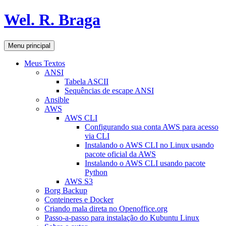
Pular
Wel. R. Braga
para
o
conteúdo
Pesquisar
Menu principal
Meus Textos
ANSI
Tabela ASCII
Sequências de escape ANSI
Ansible
AWS
AWS CLI
Configurando sua conta AWS para acesso
via CLI
Instalando o AWS CLI no Linux usando
pacote oficial da AWS
Instalando o AWS CLI usando pacote
Python
AWS S3
Borg Backup
Conteineres e Docker
Criando mala direta no Openoffice.org
Passo-a-passo para instalação do Kubuntu Linux