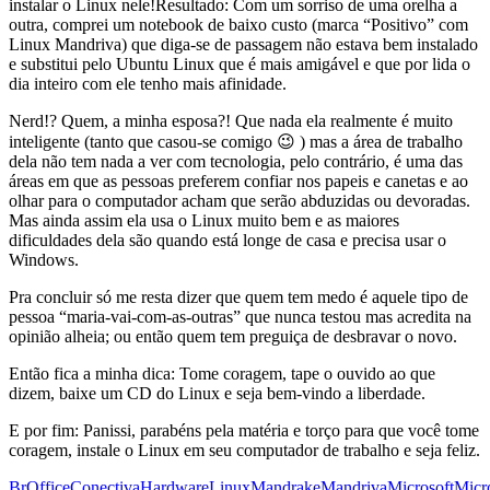
instalar o Linux nele!Resultado: Com um sorriso de uma orelha a
outra, comprei um notebook de baixo custo (marca “Positivo” com
Linux Mandriva) que diga-se de passagem não estava bem instalado
e substitui pelo Ubuntu Linux que é mais amigável e que por lida o
dia inteiro com ele tenho mais afinidade.
Nerd!? Quem, a minha esposa?! Que nada ela realmente é muito
inteligente (tanto que casou-se comigo 😉 ) mas a área de trabalho
dela não tem nada a ver com tecnologia, pelo contrário, é uma das
áreas em que as pessoas preferem confiar nos papeis e canetas e ao
olhar para o computador acham que serão abduzidas ou devoradas.
Mas ainda assim ela usa o Linux muito bem e as maiores
dificuldades dela são quando está longe de casa e precisa usar o
Windows.
Pra concluir só me resta dizer que quem tem medo é aquele tipo de
pessoa “maria-vai-com-as-outras” que nunca testou mas acredita na
opinião alheia; ou então quem tem preguiça de desbravar o novo.
Então fica a minha dica: Tome coragem, tape o ouvido ao que
dizem, baixe um CD do Linux e seja bem-vindo a liberdade.
E por fim: Panissi, parabéns pela matéria e torço para que você tome
coragem, instale o Linux em seu computador de trabalho e seja feliz.
BrOffice
Conectiva
Hardware
Linux
Mandrake
Mandriva
Microsoft
Micr