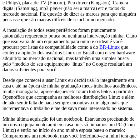
e Phlips), placa de TV (Encore), Pen driver (Kingston), Camera
digital (Samsung), mp3-player (não sei a marca) etc e todos do
mercado nacional. Fiz questão de dizer as marcas para que ninguém
pensasse que são marcas difíceis de se achar no mercado.
A instalação de todos estes periféricos foram praticamente
automática requerendo pouca ou nenhuma intervenção minha. Claro
que isso varia de um equipamento para outro e o ideal é você
procurar por listas de compatibilidade como a do
BR-Linux
que
contém a opinião dos usuários Linux no Brasil com o seu hardware
adquirido no mercado nacional, mas também uma simples busca
pelo “modelo do seu equipamento+linux” no Google resultará am
dados suficientes para você.
Desde que comecei a usar Linux eu decidi usá-lo integralmente em
casa e até na época de minha graduação meus trabalhos acadêmicos,
minha monografia, apresentações etc foram todos feitos a partir do
Openoffice que acompanha as melhores distribuições Linux e além
de não sentir falta de nada sempre encontrava um algo mais que
incrementava o trabalho e me deixava mais interessado no sistema.
Minha última aquisição foi um notebook. Estavamos precisando de
um novo equipamento aqui em casa pois só tinhamos um PC (Com
Linux) e então no início do ano minha esposa bateu o martelo:
Compraremos um notebook, mas você [referindo-se a mim] terá que