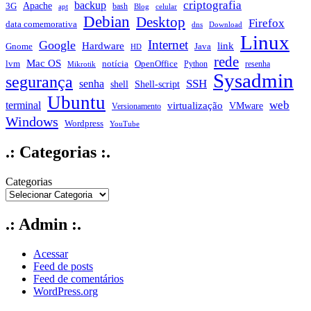
criptografia
backup
Apache
3G
bash
apt
Blog
celular
Debian
Desktop
Firefox
data comemorativa
dns
Download
Linux
Internet
Google
Hardware
link
Gnome
Java
HD
rede
Mac OS
notícia
lvm
OpenOffice
Python
resenha
Mikrotik
Sysadmin
segurança
SSH
senha
shell
Shell-script
Ubuntu
web
terminal
virtualização
VMware
Versionamento
Windows
Wordpress
YouTube
.: Categorias :.
Categorias
.: Admin :.
Acessar
Feed de posts
Feed de comentários
WordPress.org