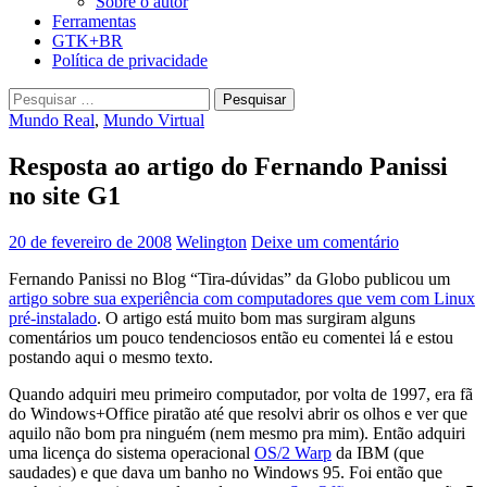
Sobre o autor
Ferramentas
GTK+BR
Política de privacidade
Pesquisar
por:
Mundo Real
,
Mundo Virtual
Resposta ao artigo do Fernando Panissi
no site G1
20 de fevereiro de 2008
Welington
Deixe um comentário
Fernando Panissi no Blog “Tira-dúvidas” da Globo publicou um
artigo sobre sua experiência com computadores que vem com Linux
pré-instalado
. O artigo está muito bom mas surgiram alguns
comentários um pouco tendenciosos então eu comentei lá e estou
postando aqui o mesmo texto.
Quando adquiri meu primeiro computador, por volta de 1997, era fã
do Windows+Office piratão até que resolvi abrir os olhos e ver que
aquilo não bom pra ninguém (nem mesmo pra mim). Então adquiri
uma licença do sistema operacional
OS/2 Warp
da IBM (que
saudades) e que dava um banho no Windows 95. Foi então que