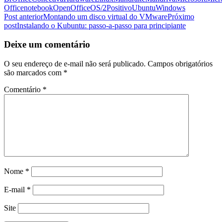
Office
notebook
OpenOffice
OS/2
Positivo
Ubuntu
Windows
Navegação
Post anterior
Montando um disco virtual do VMware
Próximo
post
Instalando o Kubuntu: passo-a-passo para principiante
de
posts
Deixe um comentário
O seu endereço de e-mail não será publicado.
Campos obrigatórios
são marcados com
*
Comentário
*
Nome
*
E-mail
*
Site