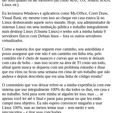
tão bom quanto ou até melhores (tal como MAC OS, Solaris, BSDs,
Linux etc).
Eu lecionava Windows e aplicativos como Ms-Office, Corel Draw,
Visual Basic etc mesmo com isso ao chegar em casa estava lá no
Linux desbravando aquele novo mundo. Hoje, sou administrador de
sistemas Linux em uma instituição pública e trabalho integralmente
num desktop Linux (Ubuntu Linux) e tenho sob a minha batuta 9
servidores físicos com Debian linux – fora os outros servidores
virtualizados.
Como a maioria dos que seguem esse caminho, sou autodidata e
posso assegurar que este não é um caminho em linha reta, pelo
contrário ele é cheio de nuances e curvas que as vezes te deixam
com cara de bobo – mas isso ocorre na área de TI como um todo,
afinal quem nunca se deparou com um problema estranho e disse
que era vírus ou ficou uma semana em cima de um trabalho que não
andava e depois descobriu que era uma linha de código errada?
O comentário que vou deixar refere-se a minha experiência com este
sistema que uso integralmente 100% do dia todos os dias, em casa e
no trabalho. Será pura sorte minha se alguém ler isso, mas … se
apenas você ler até o final e parar para pensar no que leu então
cumpri meu objetivo. Eu não espero convencer ninguém a usar
Linux 100%, mas ao menos tentar usar – sem medo e sem
preconceitos – e tirar suas conclusões.