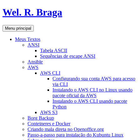
Pular
Wel. R. Braga
para
o
conteúdo
Pesquisar
Menu principal
Meus Textos
ANSI
Tabela ASCII
Sequências de escape ANSI
Ansible
AWS
AWS CLI
Configurando sua conta AWS para acesso
via CLI
Instalando o AWS CLI no Linux usando
pacote oficial da AWS
Instalando o AWS CLI usando pacote
Python
AWS S3
Borg Backup
Conteineres e Docker
Criando mala direta no Openoffice.org
Passo-a-passo para instalação do Kubuntu Linux