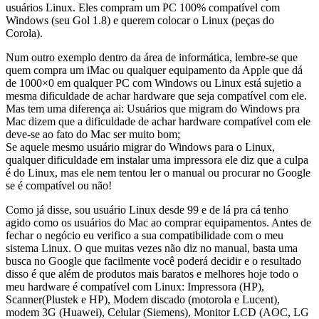
usuários Linux. Eles compram um PC 100% compatível com
Windows (seu Gol 1.8) e querem colocar o Linux (peças do
Corola).
Num outro exemplo dentro da área de informática, lembre-se que
quem compra um iMac ou qualquer equipamento da Apple que dá
de 1000×0 em qualquer PC com Windows ou Linux está sujetio a
mesma dificuldade de achar hardware que seja compatível com ele.
Mas tem uma diferença ai: Usuários que migram do Windows pra
Mac dizem que a dificuldade de achar hardware compatível com ele
deve-se ao fato do Mac ser muito bom;
Se aquele mesmo usuário migrar do Windows para o Linux,
qualquer dificuldade em instalar uma impressora ele diz que a culpa
é do Linux, mas ele nem tentou ler o manual ou procurar no Google
se é compatível ou não!
Como já disse, sou usuário Linux desde 99 e de lá pra cá tenho
agido como os usuários do Mac ao comprar equipamentos. Antes de
fechar o negócio eu verifico a sua compatibilidade com o meu
sistema Linux. O que muitas vezes não diz no manual, basta uma
busca no Google que facilmente você poderá decidir e o resultado
disso é que além de produtos mais baratos e melhores hoje todo o
meu hardware é compatível com Linux: Impressora (HP),
Scanner(Plustek e HP), Modem discado (motorola e Lucent),
modem 3G (Huawei), Celular (Siemens), Monitor LCD (AOC, LG