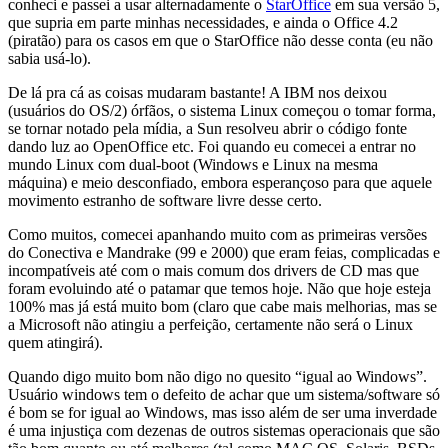
conheci e passei a usar alternadamente o
StarOffice
em sua versão 5,
que supria em parte minhas necessidades, e ainda o Office 4.2
(piratão) para os casos em que o StarOffice não desse conta (eu não
sabia usá-lo).
De lá pra cá as coisas mudaram bastante! A IBM nos deixou
(usuários do OS/2) órfãos, o sistema Linux começou o tomar forma,
se tornar notado pela mídia, a Sun resolveu abrir o código fonte
dando luz ao OpenOffice etc. Foi quando eu comecei a entrar no
mundo Linux com dual-boot (Windows e Linux na mesma
máquina) e meio desconfiado, embora esperançoso para que aquele
movimento estranho de software livre desse certo.
Como muitos, comecei apanhando muito com as primeiras versões
do Conectiva e Mandrake (99 e 2000) que eram feias, complicadas e
incompatíveis até com o mais comum dos drivers de CD mas que
foram evoluindo até o patamar que temos hoje. Não que hoje esteja
100% mas já está muito bom (claro que cabe mais melhorias, mas se
a Microsoft não atingiu a perfeição, certamente não será o Linux
quem atingirá).
Quando digo muito bom não digo no quesito “igual ao Windows”.
Usuário windows tem o defeito de achar que um sistema/software só
é bom se for igual ao Windows, mas isso além de ser uma inverdade
é uma injustiça com dezenas de outros sistemas operacionais que são