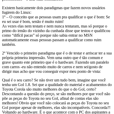
Existem basicamente dois paradigmas que fazem novos usuários
fugirem do Linux:
1º – O conceito que as pessoas usam pra qualificar o que é bom: Se
eu sei usar é bom, senão é muito ruim!
As vezes elas nem testam e nem nunca tentaram, mas só porque o
primo do irmão do vizinho da cunhada disse que testou e qualificou
como “difícil pacas” só porque não sabia entrar no MSN
automaticamente essas pessoas passam a qualificar como ruim
também.
2º Vencido o primeiro paradigma que é o de testar e arriscar ter a sua
própria primeira impressão. Vem uma outro que é tão comum e
grave quanto este primeiro que é o hardware. Fazendo um paralelo
com carros -eu não entendo muito de carros e nem sei/gosto de
dirigir mas acho que vou conseguir expor meu ponto de vista:
Qual é o seu carro? Se não tiver um tudo bem, imagine que você
tenha um Gol 1.8. Sei que a qualidade do material e acabamentos do
Toyota Corola são muito melhores do que o do Gol, certo?
Descontando a questão do preço, se são melhores por que você não
põe as peças do Toyota no seu Gol, afinal de contas elas são
melhores! Obvio que você não colocará as peças do Toyota no seu
Gol porque apesar de melhores, elas são incompatíveis. Concorda?!
Voltando ao hardware. É o que acontece com o PC dos aspirantes a