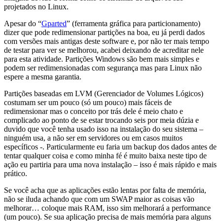
projetados no Linux.
Apesar do “
Gparted
” (ferramenta gráfica para particionamento)
dizer que pode redimensionar partições na boa, eu já perdi dados
com versões mais antigas deste software e, por não ter mais tempo
de testar para ver se melhorou, acabei deixando de acreditar nele
para esta atividade. Partições Windows são bem mais simples e
podem ser redimensionadas com segurança mas para Linux não
espere a mesma garantia.
Partições baseadas em LVM (Gerenciador de Volumes Lógicos)
costumam ser um pouco (só um pouco) mais fáceis de
redimensionar mas o conceito por trás dele é meio chato e
complicado ao ponto de se estar trocando seis por meia dúzia e
duvido que você tenha usado isso na instalação do seu sistema –
ninguém usa, a não ser em servidores ou em casos muitos
específicos -. Particularmente eu faria um backup dos dados antes de
tentar qualquer coisa e como minha fé é muito baixa neste tipo de
ação eu partiria para uma nova instalação – isso é mais rápido e mais
prático.
Se você acha que as aplicações estão lentas por falta de memória,
não se iluda achando que com um SWAP maior as coisas vão
melhorar… coloque mais RAM, isso sim melhorará a performance
(um pouco). Se sua aplicação precisa de mais memória para alguns