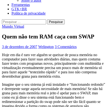
Sobre o autor
Ferramentas
GTK+BR
Política de privacidade
Pesquisar
por:
Mundo Virtual
Quem não tem RAM caça com SWAP
3 de dezembro de 2007
Welington
3 Comentários
Hoje em dia é raro ver alguém se queixar de pouca memória no
computador para fazer suas atividades diárias, mas quem costuma
fazer testes com programas novos, principalmente com multimídia e
virtualização eventualmente precisa um pouco mais de memória só
para fazer aquele “testezinho rápido” e para isso não compensa
desembolsar grana para memória extra.
Imagine que o seu sistema já está instalado e “funcionando redondo”
e derrepente surge aquela necessidade de mais memória! Se não há
grana para mais memória real o jeito é apelar para o SWAP, mas
como eu já disse o seu sistema está funcionando bem e
redimensionar a partição do swap pode não ser tão fácil quanto se
imagina devido a forma como os sistemas de arquivos são