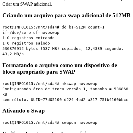
Criar um SWAP adicional.
Criando um arquivo para swap adicional de 512MB
root@INFO1015:/mnt/sda4# dd bs=512M count=1
if=/dev/zero of=novoswap
1+0 registros entrando
1+0 registros saindo
536870912 bytes (537 MB) copiados, 12,4389 segundo,
43,2 MB/s
Formatando o arquivo como um dispositivo de
bloco apropriado para SWAP
root@INFO1015:/mnt/sda4# mkswap novoswap
Configurando área de troca versão 1, tamanho = 536866
kB
sem rótulo, UUID=77d05100-d224-4ed2-a317-75fb4160bbcc
Ativando o Swap
root@INFO1015:/mnt/sda4# swapon novoswap