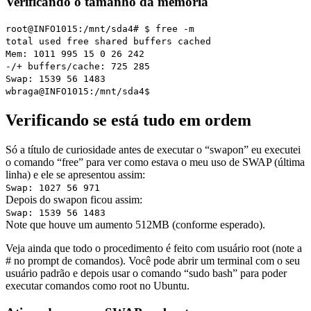
Verificando o tamanho da memória
root@INFO1015:/mnt/sda4# $ free -m
total used free shared buffers cached
Mem: 1011 995 15 0 26 242
-/+ buffers/cache: 725 285
Swap: 1539 56 1483
wbraga@INFO1015:/mnt/sda4$
Verificando se está tudo em ordem
Só a título de curiosidade antes de executar o “swapon” eu executei
o comando “free” para ver como estava o meu uso de SWAP (última
linha) e ele se apresentou assim:
Swap: 1027 56 971
Depois do swapon ficou assim:
Swap: 1539 56 1483
Note que houve um aumento 512MB (conforme esperado).
Veja ainda que todo o procedimento é feito com usuário root (note a
# no prompt de comandos). Você pode abrir um terminal com o seu
usuário padrão e depois usar o comando “sudo bash” para poder
executar comandos como root no Ubuntu.