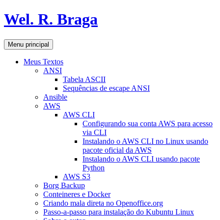
Pular
Wel. R. Braga
para
o
conteúdo
Pesquisar
Menu principal
Meus Textos
ANSI
Tabela ASCII
Sequências de escape ANSI
Ansible
AWS
AWS CLI
Configurando sua conta AWS para acesso
via CLI
Instalando o AWS CLI no Linux usando
pacote oficial da AWS
Instalando o AWS CLI usando pacote
Python
AWS S3
Borg Backup
Conteineres e Docker
Criando mala direta no Openoffice.org
Passo-a-passo para instalação do Kubuntu Linux