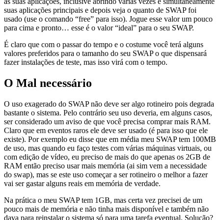
as suas aplicações, inclusive abrindo várias vezes e simultaneamente
suas aplicações principais e depois veja o quanto de SWAP foi
usado (use o comando “free” para isso). Jogue esse valor um pouco
para cima e pronto… esse é o valor “ideal” para o seu SWAP.
É claro que com o passar do tempo e o costume você terá alguns
valores preferidos para o tamanho do seu SWAP o que dispensará
fazer instalações de teste, mas isso virá com o tempo.
O Mal necessário
O uso exagerado do SWAP não deve ser algo rotineiro pois degrada
bastante o sistema. Pelo contrário seu uso deveria, em alguns casos,
ser considerado um aviso de que você precisa comprar mais RAM.
Claro que em eventos raros ele deve ser usado (é para isso que ele
existe). Por exemplo eu disse que em média meu SWAP tem 100MB
de uso, mas quando eu faço testes com várias máquinas virtuais, ou
com edição de vídeo, eu preciso de mais do que apenas os 2GB de
RAM então preciso usar mais memória (ai sim vem a necessidade
do swap), mas se este uso começar a ser rotineiro o melhor a fazer
vai ser gastar alguns reais em memória de verdade.
Na prática o meu SWAP tem 1GB, mas certa vez precisei de um
pouco mais de memória e não tinha mais disponível e também não
dava para reinstalar o sistema só para uma tarefa eventual. Solução?