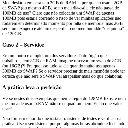
Meu desktop em casa tem 2GB de RAM… por que eu usaria 2GB
de SWAP (ou mesmo 4GB) se no meu dia-a-dia ele não passa de
100MB de uso? Claro que não colocaria um SWAP de apenas
100MB pois estaria correndo o risco de ver minhas aplicações não
rodarem em determinado momento por falta de memória, mas 2GB
seria um exagero e até um desperdício no meu humilde “disquinho”
de 120GB.
Caso 2 – Servidor
Em um outro exemplo, um dos servidores lá do órgão que
trabalho… tem 8GB de RAM, imagine reservar um swap de 8GB
(ou 16GB)?! Pra que isso tudo se ele quando muito usa apenas
300MB do SWAP? Se o servidor precisar de mais memória pode ter
certeza que não será o SWAP vai atrapalhar mais do que colaborar.
A prática leva a perfeição
Vê-se nestes dois exemplos que nem a regra do 128MB fixos, e nem
mesmo a de usar 2xRAM não se enquadram bem. Então que valor
usar?
Não forma melhor do que instalar o sistema de testes e verificar na
prática. Use o seu sistema por por algumas horas abrindo e fechando