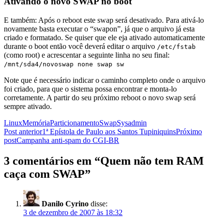
Ativando o novo SWAP no boot
E também: Após o reboot este swap será desativado. Para ativá-lo
novamente basta executar o “swapon”, já que o arquivo já esta
criado e formatado. Se quiser que ele eja ativado automaticamente
durante o boot então você deverá editar o arquivo
/etc/fstab
(como root) e acrescentar a seguinte linha no seu final:
/mnt/sda4/novoswap none swap sw
Note que é necessário indicar o caminho completo onde o arquivo
foi criado, para que o sistema possa encontrar e monta-lo
corretamente. A partir do seu próximo reboot o novo swap será
sempre ativado.
Linux
Memória
Particionamento
Swap
Sysadmin
Navegação
Post anterior
1ª Epístola de Paulo aos Santos Tupiniquins
Próximo
post
Campanha anti-spam do CGI-BR
de
posts
3 comentários em “Quem não tem RAM
caça com SWAP”
Danilo Cyrino
disse:
3 de dezembro de 2007 às 18:32