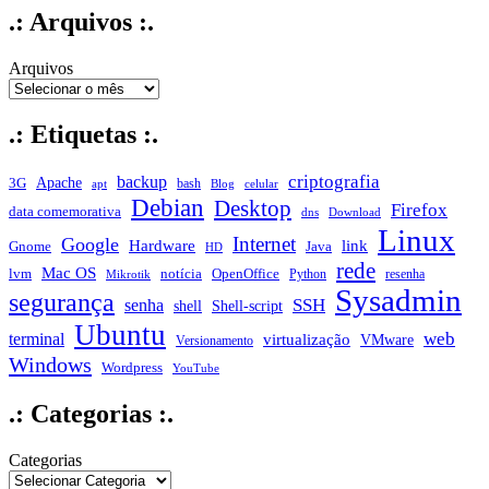
.: Arquivos :.
Arquivos
.: Etiquetas :.
criptografia
backup
Apache
3G
bash
apt
Blog
celular
Debian
Desktop
Firefox
data comemorativa
dns
Download
Linux
Internet
Google
Hardware
link
Gnome
Java
HD
rede
Mac OS
notícia
lvm
OpenOffice
Python
resenha
Mikrotik
Sysadmin
segurança
SSH
senha
shell
Shell-script
Ubuntu
web
terminal
virtualização
VMware
Versionamento
Windows
Wordpress
YouTube
.: Categorias :.
Categorias