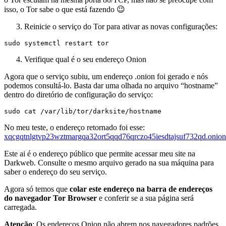
isso, o Tor sabe o que está fazendo 😉
Reinicie o serviço do Tor para ativar as novas configurações:
sudo systemctl restart tor
Verifique qual é o seu endereço Onion
Agora que o serviço subiu, um endereço .onion foi gerado e nós
podemos consultá-lo. Basta dar uma olhada no arquivo “hostname”
dentro do diretório de configuração do serviço:
sudo cat /var/lib/tor/darksite/hostname
No meu teste, o endereço retornado foi esse:
xqcgqtnlgtvp23wztmargqa32ort5qqd76qrczo45iesdtajsuf732qd.onion
Este ai é o endereço público que permite acessar meu site na
Darkweb. Consulte o mesmo arquivo gerado na sua máquina para
saber o endereço do seu serviço.
Agora só temos que
colar este endereço na barra de endereços
do navegador Tor Browser
e conferir se a sua página será
carregada.
Atenção
: Os endereços Onion não abrem nos navegadores padrões