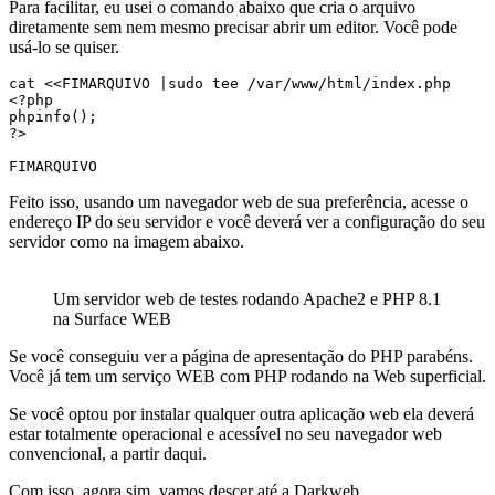
Para facilitar, eu usei o comando abaixo que cria o arquivo
diretamente sem nem mesmo precisar abrir um editor. Você pode
usá-lo se quiser.
cat <<FIMARQUIVO |sudo tee /var/www/html/index.php

<?php

phpinfo();

?>

FIMARQUIVO
Feito isso, usando um navegador web de sua preferência, acesse o
endereço IP do seu servidor e você deverá ver a configuração do seu
servidor como na imagem abaixo.
Um servidor web de testes rodando Apache2 e PHP 8.1
na Surface WEB
Se você conseguiu ver a página de apresentação do PHP parabéns.
Você já tem um serviço WEB com PHP rodando na Web superficial.
Se você optou por instalar qualquer outra aplicação web ela deverá
estar totalmente operacional e acessível no seu navegador web
convencional, a partir daqui.
Com isso, agora sim, vamos descer até a Darkweb.