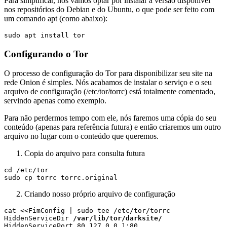
Para simplificar, nós vamos optar por instalar a versão disponível
nos repositórios do Debian e do Ubuntu, o que pode ser feito com
um comando apt (como abaixo):
sudo apt install tor
Configurando o Tor
O processo de configuração do Tor para disponibilizar seu site na
rede Onion é simples. Nós acabamos de instalar o serviço e o seu
arquivo de configuração (/etc/tor/torrc) está totalmente comentado,
servindo apenas como exemplo.
Para não perdermos tempo com ele, nós faremos uma cópia do seu
conteúdo (apenas para referência futura) e então criaremos um outro
arquivo no lugar com o conteúdo que queremos.
Copia do arquivo para consulta futura
cd /etc/tor

sudo cp torrc torrc.original
Criando nosso próprio arquivo de configuração
cat <<FimConfig | sudo tee /etc/tor/torrc

HiddenServiceDir 
/var/lib/tor/darksite/
HiddenServicePort 80 127.0.0.1:80
