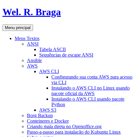
Pular
Wel. R. Braga
para
o
conteúdo
Pesquisar
Menu principal
Meus Textos
ANSI
Tabela ASCII
Sequências de escape ANSI
Ansible
AWS
AWS CLI
Configurando sua conta AWS para acesso
via CLI
Instalando o AWS CLI no Linux usando
pacote oficial da AWS
Instalando o AWS CLI usando pacote
Python
AWS S3
Borg Backup
Conteineres e Docker
Criando mala direta no Openoffice.org
Passo-a-passo para instalação do Kubuntu Linux