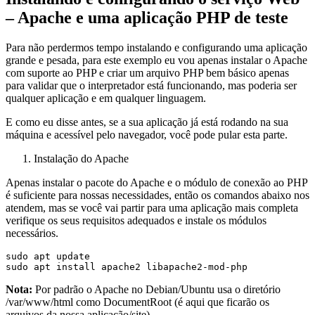
– Apache e uma aplicação PHP de teste
Para não perdermos tempo instalando e configurando uma aplicação
grande e pesada, para este exemplo eu vou apenas instalar o Apache
com suporte ao PHP e criar um arquivo PHP bem básico apenas
para validar que o interpretador está funcionando, mas poderia ser
qualquer aplicação e em qualquer linguagem.
E como eu disse antes, se a sua aplicação já está rodando na sua
máquina e acessível pelo navegador, você pode pular esta parte.
Instalação do Apache
Apenas instalar o pacote do Apache e o módulo de conexão ao PHP
é suficiente para nossas necessidades, então os comandos abaixo nos
atendem, mas se você vai partir para uma aplicação mais completa
verifique os seus requisitos adequados e instale os módulos
necessários.
sudo apt update

sudo apt install apache2 libapache2-mod-php
Nota:
Por padrão o Apache no Debian/Ubuntu usa o diretório
/var/www/html como DocumentRoot (é aqui que ficarão os
arquivos da nossa aplicação/site).