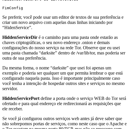
FimConfig
Se preferir, você pode usar um editor de textos de sua preferência e
criar um novo arquivo com aquelas duas linhas iniciando por
“HidenService”.
HiddenServiceDir
é o caminho para uma pasta onde estarão as
chaves criptográficas, o seu novo endereço .onion e demais
configurações do nosso serviço na rede Tor. Observe que eu usei
uma pasta chamada “darksite” dentro de /var/lib/tor, mas poderia ser
outra de sua preferência.
Da mesma forma, o nome “darksite” que usei foi apenas um
exemplo e poderia ser qualquer um que permita lembrar o que está
configurado naquela pasta. Isso é importante principalmente caso
você tenha a intenção de hospedar outros sites e serviços no mesmo
servidor.
HiddenServicePort
define a porta onde o serviço WEB do Tor será
ofertado e para qual endereço ele redirecionará as requisições que
ele receber.
Se você já configurou outros serviços web antes já deve saber que
não sobrepomos portas de serviços, como neste caso que o Apache e
o Tor escutam na mesma porta 80/TCP, mas não se preocupe com