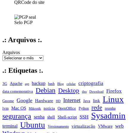
QRCode do site
Selo PGP
.: Arquivos :.
Arquivos
.: Etiquetas :.
criptografia
backup
Apache
3G
bash
apt
Blog
celular
Debian
Desktop
Firefox
data comemorativa
dns
Download
Linux
Internet
Google
Hardware
link
Gnome
Java
HD
rede
Mac OS
notícia
lvm
OpenOffice
Python
resenha
Mikrotik
Sysadmin
segurança
SSH
senha
shell
Shell-script
Ubuntu
web
terminal
virtualização
VMware
Versionamento