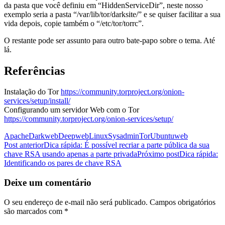
da pasta que você definiu em “HiddenServiceDir”, neste nosso
exemplo seria a pasta “/var/lib/tor/darksite/” e se quiser facilitar a sua
vida depois, copie também o “/etc/tor/torrc”.
O restante pode ser assunto para outro bate-papo sobre o tema. Até
lá.
Referências
Instalação do Tor
https://community.torproject.org/onion-
services/setup/install/
Configurando um servidor Web com o Tor
https://community.torproject.org/onion-services/setup/
Apache
Darkweb
Deepweb
Linux
Sysadmin
Tor
Ubuntu
web
Navegação
Post anterior
Dica rápida: É possível recriar a parte pública da sua
chave RSA usando apenas a parte privada
Próximo post
Dica rápida:
de
Identificando os pares de chave RSA
posts
Deixe um comentário
O seu endereço de e-mail não será publicado.
Campos obrigatórios
são marcados com
*