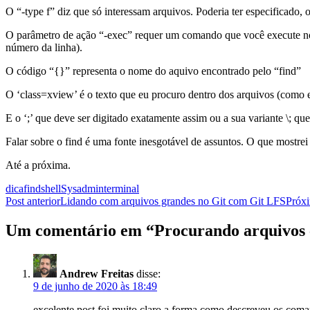
O “-type f” diz que só interessam arquivos. Poderia ter especificado, o
O parâmetro de ação “-exec” requer um comando que você execute nor
número da linha).
O código “{}” representa o nome do aquivo encontrado pelo “find”
O ‘class=xview’ é o texto que eu procuro dentro dos arquivos (como 
E o ‘;’ que deve ser digitado exatamente assim ou a sua variante \; 
Falar sobre o find é uma fonte inesgotável de assuntos. O que mostre
Até a próxima.
dica
find
shell
Sysadmin
terminal
Navegação
Post anterior
Lidando com arquivos grandes no Git com Git LFS
Próxi
de
Um comentário em “Procurando arquivos 
posts
Andrew Freitas
disse:
9 de junho de 2020 às 18:49
excelente post foi muito claro a forma como descreveu os com