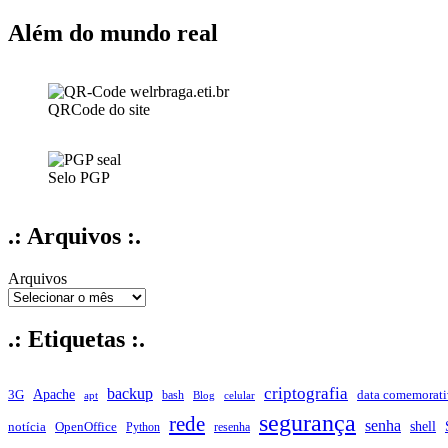
Além do mundo real
QRCode do site
Selo PGP
.: Arquivos :.
Arquivos
.: Etiquetas :.
criptografia
backup
Apache
data comemorati
3G
bash
apt
Blog
celular
segurança
rede
senha
shell
notícia
OpenOffice
Python
resenha