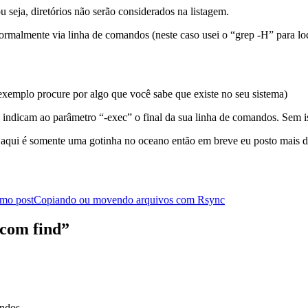
u seja, diretórios não serão considerados na listagem.
malmente via linha de comandos (neste caso usei o “grep -H” para loca
exemplo procure por algo que você sabe que existe no seu sistema)
que indicam ao parâmetro “-exec” o final da sua linha de comandos. Sem
i aqui é somente uma gotinha no oceano então em breve eu posto mais d
mo post
Copiando ou movendo arquivos com Rsync
com find”
andos