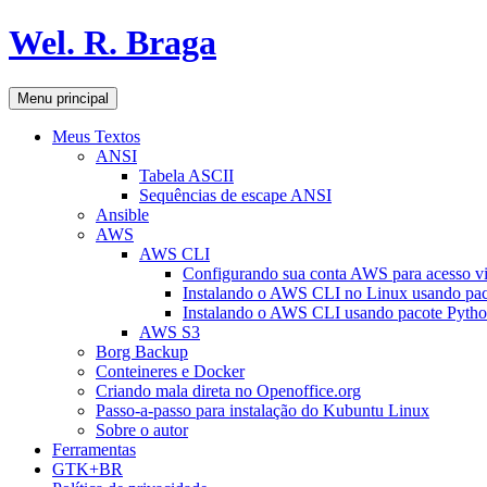
Pular
Wel. R. Braga
para
o
conteúdo
Pesquisar
Menu principal
Meus Textos
ANSI
Tabela ASCII
Sequências de escape ANSI
Ansible
AWS
AWS CLI
Configurando sua conta AWS para acesso v
Instalando o AWS CLI no Linux usando pac
Instalando o AWS CLI usando pacote Pyth
AWS S3
Borg Backup
Conteineres e Docker
Criando mala direta no Openoffice.org
Passo-a-passo para instalação do Kubuntu Linux
Sobre o autor
Ferramentas
GTK+BR