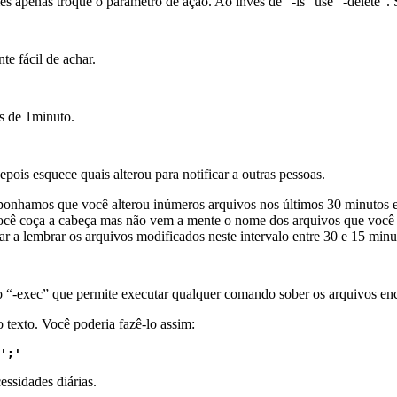
es apenas troque o parâmetro de ação. Ao invés de “-ls” use “-delete”.
e fácil de achar.
s de 1minuto.
epois esquece quais alterou para notificar a outras pessoas.
onhamos que você alterou inúmeros arquivos nos últimos 30 minutos e 
 Você coça a cabeça mas não vem a mente o nome dos arquivos que você
 a lembrar os arquivos modificados neste intervalo entre 30 e 15 minut
o “-exec” que permite executar qualquer comando sober os arquivos en
texto. Você poderia fazê-lo assim:
';'
ssidades diárias.