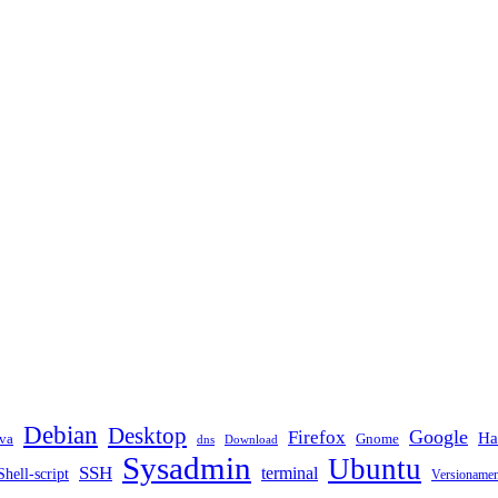
Debian
Desktop
Google
Firefox
Ha
va
Gnome
dns
Download
Sysadmin
Ubuntu
SSH
terminal
Shell-script
Versioname