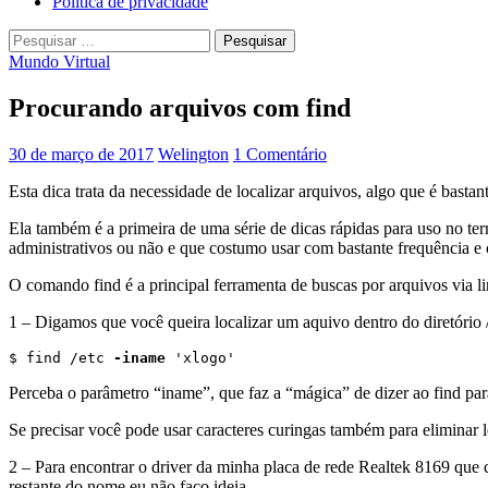
Política de privacidade
Pesquisar
por:
Mundo Virtual
Procurando arquivos com find
30 de março de 2017
Welington
1 Comentário
Esta dica trata da necessidade de localizar arquivos, algo que é bast
Ela também é a primeira de uma série de dicas rápidas para uso no t
administrativos ou não e que costumo usar com bastante frequência e c
O comando find é a principal ferramenta de buscas por arquivos via l
1 – Digamos que você queira localizar um aquivo dentro do diretório /
$ find /etc 
-iname
 'xlogo'
Perceba o parâmetro “iname”, que faz a “mágica” de dizer ao find para
Se precisar você pode usar caracteres curingas também para eliminar l
2 – Para encontrar o driver da minha placa de rede Realtek 8169 que 
restante do nome eu não faço ideia.