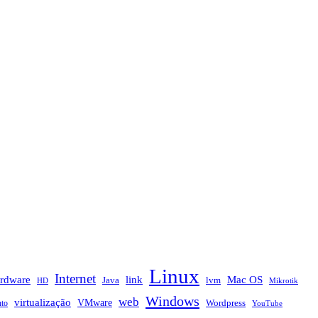
Linux
Internet
rdware
link
Mac OS
Java
lvm
HD
Mikrotik
Windows
web
virtualização
VMware
nto
Wordpress
YouTube