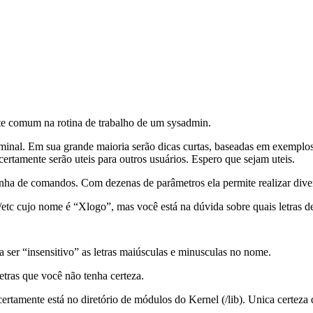
ante comum na rotina de trabalho de um sysadmin.
erminal. Em sua grande maioria serão dicas curtas, baseadas em exempl
ertamente serão uteis para outros usuários. Espero que sejam uteis.
inha de comandos. Com dezenas de parâmetros ela permite realizar dive
etc cujo nome é “Xlogo”, mas você está na dúvida sobre quais letras de
 ser “insensitivo” as letras maiúsculas e minusculas no nome.
etras que você não tenha certeza.
certamente está no diretório de módulos do Kernel (/lib). Unica certez