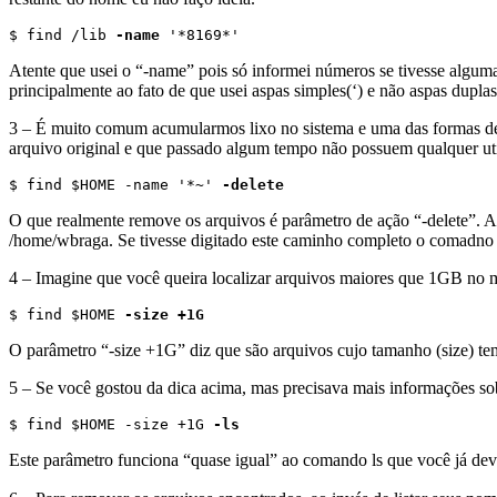
$ find /lib 
-name
 '*8169*'
Atente que usei o “-name” pois só informei números se tivesse alguma
principalmente ao fato de que usei aspas simples(‘) e não aspas duplas 
3 – É muito comum acumularmos lixo no sistema e uma das formas de l
arquivo original e que passado algum tempo não possuem qualquer ut
$ find $HOME -name '*~' 
-delete
O que realmente remove os arquivos é parâmetro de ação “-delete”. 
/home/wbraga. Se tivesse digitado este caminho completo o comadno 
4 – Imagine que você queira localizar arquivos maiores que 1GB no
$ find $HOME 
-size +1G
O parâmetro “-size +1G” diz que são arquivos cujo tamanho (size) t
5 – Se você gostou da dica acima, mas precisava mais informações so
$ find $HOME -size +1G 
-ls
Este parâmetro funciona “quase igual” ao comando ls que você já dev