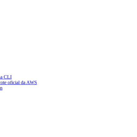
ia CLI
ote oficial da AWS
on