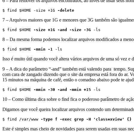
6 – Para remover os arquivos encontrados, ao invés de listar seus nom
$ find $HOME -size +1G 
-delete
7 – Arquivos maiores que 1G e menores que 3G também são igualment
$ find $HOME 
-size +1G -and -size -3G
 -ls
8 – Da mesma forma podemos localizar arquivos modificados a meno
$ find $HOME 
-mmin -1
 -ls
Isso é muito útil quando você altera vários arquivos de uma só vez e d
9 – A dica do parâmetro “-and” também está valendo para tempo. Sup
com cara de zangado dizendo que o site da empresa está fora do ar.
15 minutos na máquina de café, então o comadno abaixo pode te ajudar
$ find $HOME 
-mmin -30 -and -mmin +15
 -ls
10 – Como última dica sobre o find fica o poderoso parâmetro de açã
Digamos que você queira localizar arquivos contendo um determinado 
$ find /var/www 
-type f -exec grep -H 'class=xview' {} 
Este é simples mas cheio de novidades para serem usadas em suas nece