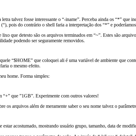
 letra talvez fosse interessante o “-iname”. Perceba ainda os “*” que 
(“), pois do contrário o shell faria a interpretação dos “*” e poderíamos
ixo que detesto são os arquivos terminados em “~”. Estes são arquivo
ilidade podendo ser seguramente removidos.
Aquele “$HOME” que coloquei ali é uma variável de ambiente que cont
faria o mesmo efeito.
 meu home. Forma simples:
em “+” que ”1GB”. Experimente com outros valores!
bre os arquivos além de meramente saber o seu nome talvez o parâmetro
e estar acostumado, mostrando usuário grupo, tamanho, data de modifi