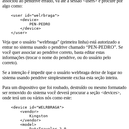
associou ao pendrive errado, vá até a sessão <users> e procure por
algo como:
<user id="welrbraga">

    <device>

        PEN-PEDRO

    </device>

</user>
Veja que o usuário “welrbraga” (primeira linha) está autorizado a
entrar no sistema usando o pendrive chamado “PEN-PEDRO”. Se
você quer associar ao pendrive correto, basta editar estas
informações (trocar o nome do pendrive, ou do usuário pelo
correto).
Se a intenção é impedir que o usuário welrbraga deixe de logar no
sistema usando pendrive simplesmente exclua esta seção inteira.
Para um dispositivo que foi roubado, destruído ou mesmo formatado
ser removido do sistema você deverá procurar a seção <devices>,
onde terá um ou vários nós como este:
<device id="WELRBRAGA">

    <vendor>

        Kingston

    </vendor>

    <model>

        DataTraveler 2.0
