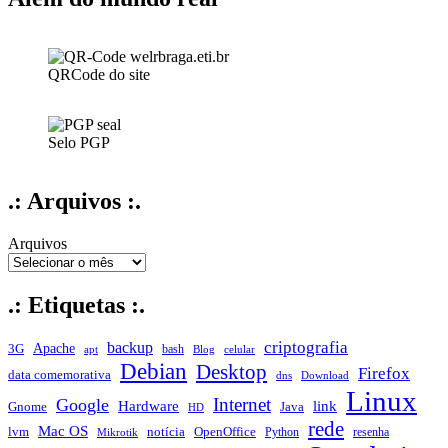
QRCode do site
Selo PGP
.: Arquivos :.
Arquivos
.: Etiquetas :.
criptografia
backup
Apache
3G
bash
apt
Blog
celular
Debian
Desktop
Firefox
data comemorativa
dns
Download
Linux
Internet
Google
Hardware
link
Gnome
Java
HD
rede
Mac OS
notícia
lvm
OpenOffice
Python
resenha
Mikrotik