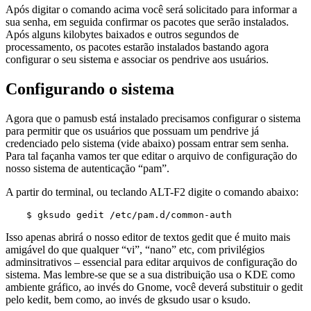
Após digitar o comando acima você será solicitado para informar a
sua senha, em seguida confirmar os pacotes que serão instalados.
Após alguns kilobytes baixados e outros segundos de
processamento, os pacotes estarão instalados bastando agora
configurar o seu sistema e associar os pendrive aos usuários.
Configurando o sistema
Agora que o pamusb está instalado precisamos configurar o sistema
para permitir que os usuários que possuam um pendrive já
credenciado pelo sistema (vide abaixo) possam entrar sem senha.
Para tal façanha vamos ter que editar o arquivo de configuração do
nosso sistema de autenticação “pam”.
A partir do terminal, ou teclando ALT-F2 digite o comando abaixo:
$ gksudo gedit /etc/pam.d/common-auth
Isso apenas abrirá o nosso editor de textos gedit que é muito mais
amigável do que qualquer “vi”, “nano” etc, com privilégios
adminsitrativos – essencial para editar arquivos de configuração do
sistema. Mas lembre-se que se a sua distribuição usa o KDE como
ambiente gráfico, ao invés do Gnome, você deverá substituir o gedit
pelo kedit, bem como, ao invés de gksudo usar o ksudo.