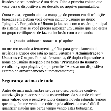
listados e o seu pendrive é um deles. Olhe a primeira coluna que
você verá o dispositivo a ser descrito no arquivo pmount.allow.
Outra coisa, segundo ainda a manpage do pmount em distribuições
baseadas em Debian você deverá incluir o usuário no grupo
“plugdev”. Por padrão o Ubuntu já faz isso com o usuário principal
do sistema, mas se você precisa autorizar um usuário que não esteja
no grupo certifique-se de fazer a inclusão com o comando:
$ gksudo adduser usuario plugdev
ou mesmo usando a ferramenta gráfica para gerenciamento de
usuários e grupos que está no menu
Sistema
>
Administração
>
Usuarios e Grupos
. Por esta ferramenta, dê duplo-clique sobre o
nome do usuário desejado e na ficha “
Privilégios do usuário
“,
escolha o grupo plugdev (o que permite “Acessar um dispositivo
externo de armazenamento automaticamente”).
Segurança acima de tudo
Antes de mais nada lembre-se que se o seu pendrive contiver
autorização para acessar todos os servidores da sua rede ele será
mais valioso que o pendrive idiota daquela novela estúpida (espero
que ninguém me venha me criticar pela alfinetada mas é difícil
qualificar alguém que perde tempo vendo estas bobagens).