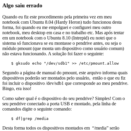
Algo saiu errado
Quando eu fiz este procedimento pela primeira vez em meu
notebook com Ubuntu 8.04 (Hardy Heron) tudo funcionou desta
forma, foi quando eu me empolguei e configurei meu outro
notebook, meu desktop em casa e no trabalho etc. Mas após tentar
em um notebook com o Ubuntu 8.10 (Intrepid) eu notei que o
sistema só funcionava se eu montasse o pendrive antes, ou seja o
módulo pmount (que monta um dispositivo como usuário comum)
não estava funcionando. A solução foi fazer o seguinte:
$ gksudo echo "/dev/sdb1" >> /etc/pmount.allow
Segundo a página de manual do pmount, este arquivo informa quais
dispositivos poderão ser montados pelo usuário, então o que eu fiz
foi incluir o dispositivo /dev/sdb1 que corresponde ao meu pendrive.
Bingo, era isso!
Como saber qual é o dispositivo do seu pendrive? Simples! Com o
seu pendrive conectado a porta USB e montado, pela linha de
comandos digite o seguinte comando:
$ df|grep /media
Desta forma todos os dispositivos montados em “/media” serão