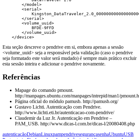
    </model>

    <serial>

        Kingston_DataTraveler_2.0_000000000000000000
    </serial>

    <volume_uuid>

        BFDE-9FFD

    </volume_uuid>

</device>
Esta seção descreve o pendrive em si, embora apenas a sessão
<volume_uuid> seja a responsável pela validação (caso o pendrive
seja formatado este valor será mudado) é sempre mais prático excluir
esta sessão inteira e adicionar o pendrive novamente.
Referências
Mapage do comando pmount.
http://manpages.ubuntu.com/manpages/intrepid/man1/pmount.h
Página oficial do módulo pamusb. http://pamusb.org/
Gustavo Lichti. Autenticação com Pendrive.
http://www.lichti.eti.br/autenticacao-com-pendrive/
Claudemir da Luz Jr. Autenticação em Pendrive –
PAM_USB. http://www.dicas-l.com.br/dicas-l/20080408.php
autenticação
Debian
Linux
pam
pendrive
segurança
senha
Ubuntu
USB