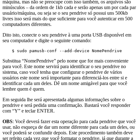
máquina, mas não se preocupe com isso também, os arquivos são
minúsculos – da ordem de 1kb cada e serão apenas um por cada par
usuário/máquina, ou seja se o seu pendrive só possui uns 500kb
livres isso será mais do que suficiente para você autenticar em 500
computadores diferentes.
Dito isto, conecte o seu pendrive à uma porta USB disponível em
seu computador e digite o seguinte comando:
$ sudo pamusb-conf --add-device NomePendrive
Substitua “NomePendrive” pelo nome que for mais conveniente
para você. Este nome servirá para identificar o seu pendrive no
sistema, caso você tenha que configurar o pendrive de vários
usuários este nome será importante para diferenciá-los entre si e
identificar cada um deles. Dê um nome amigável para que você
lembre quem é quem.
Em seguida lhe será apresentada algumas informações sobre o
pendrive e será pedida uma confirmação. Bastará você responder
com “Y” e teclar ENTER.
OBS
: Você deverá fazer esta operação para cada pendrive que você
usar, não esqueça de dar um nome diferente para cada um deles, ou
você poderá se confundir depois. Este procedimento também deve
ser refeito cada vez que você formatar o pendrive, já que durante a