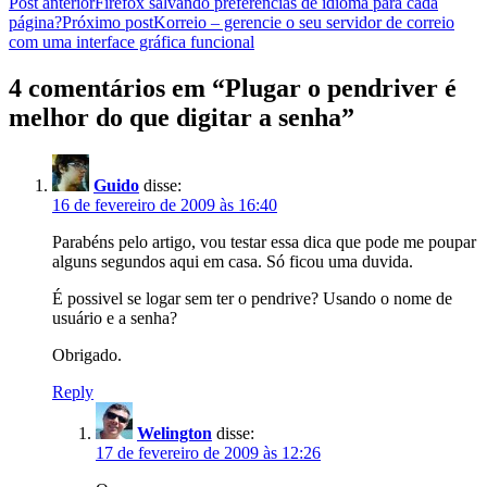
Navegação
Post anterior
Firefox salvando preferências de idioma para cada
página?
Próximo post
Korreio – gerencie o seu servidor de correio
de
com uma interface gráfica funcional
posts
4 comentários em “Plugar o pendriver é
melhor do que digitar a senha”
Guido
disse:
16 de fevereiro de 2009 às 16:40
Parabéns pelo artigo, vou testar essa dica que pode me poupar
alguns segundos aqui em casa. Só ficou uma duvida.
É possivel se logar sem ter o pendrive? Usando o nome de
usuário e a senha?
Obrigado.
Reply
Welington
disse:
17 de fevereiro de 2009 às 12:26