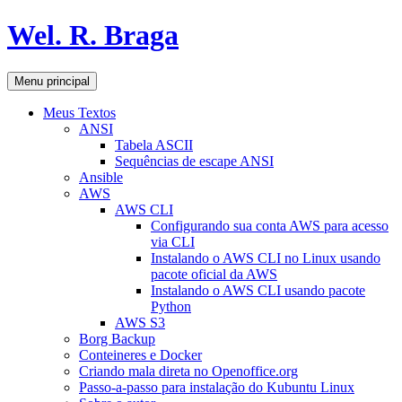
Pular
Wel. R. Braga
para
o
conteúdo
Pesquisar
Menu principal
Meus Textos
ANSI
Tabela ASCII
Sequências de escape ANSI
Ansible
AWS
AWS CLI
Configurando sua conta AWS para acesso
via CLI
Instalando o AWS CLI no Linux usando
pacote oficial da AWS
Instalando o AWS CLI usando pacote
Python
AWS S3
Borg Backup
Conteineres e Docker
Criando mala direta no Openoffice.org
Passo-a-passo para instalação do Kubuntu Linux