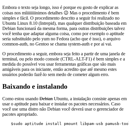
Embora o texto seja longo, isso é porque eu gosto de explicar as
coisas nos míiiiiiiiinimos detalhes 😉 Mas o procedimento é bem
simples e fácil. O procedimento descrito a seguir foi realizado no
Ubuntu Linux 8.10 (Intrepid), mas qualquer distribuição baseada em
Debian funcionará da mesma forma, para outras distribuições talvez
você tenha que adaptar alguma coisa, como por exemplo o aptitude
seria substituído pelo yum no Fedora (acho que é isso), o arquivo
common-auth, no Gentoo se chama system-auth e por ai vai.
O procedimento a seguir, embora seja feito a partir de uma janela de
terminal, ou pelo modo console (CTRL-ALT-F1) é bem simples e a
medida do possível vou usar ferramentas gráficas que são mais
amigáveis para os iniciante, então acredito que até mesmo estes
usuários poderão fazê-lo sem medo de cometer algum erro.
Baixando e instalando
Como estou usando
Debian
Ubuntu, a instalação consiste apenas em
usar o aptitude para baixar e instalar os pacotes necessários. Caso
você use uma distro não Debian você deverá usar o gerenciador de
pacotes apropriado.
$sudo aptitude install pmount libpam-usb pamusb-too