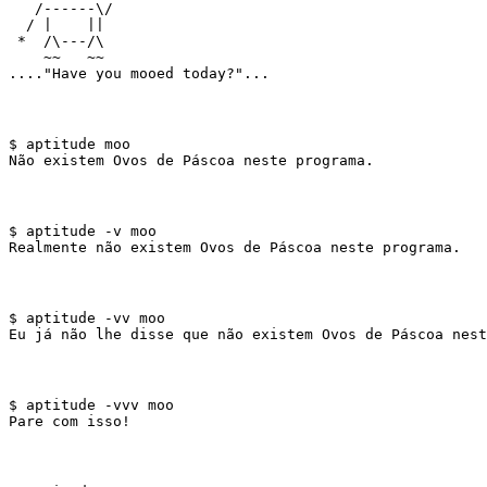
   /------\/ 

  / |    ||   

 *  /\---/\ 

    ~~   ~~   

$ aptitude moo

$ aptitude -v moo

$ aptitude -vv moo

$ aptitude -vvv moo
