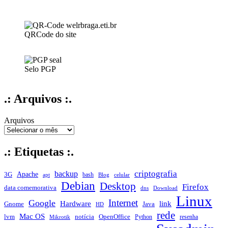
QRCode do site
Selo PGP
.: Arquivos :.
Arquivos
.: Etiquetas :.
criptografia
backup
Apache
3G
bash
apt
Blog
celular
Debian
Desktop
Firefox
data comemorativa
dns
Download
Linux
Internet
Google
Hardware
link
Gnome
Java
HD
rede
Mac OS
notícia
lvm
OpenOffice
Python
resenha
Mikrotik