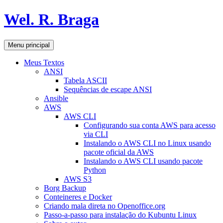
Pular
Wel. R. Braga
para
o
conteúdo
Pesquisar
Menu principal
Meus Textos
ANSI
Tabela ASCII
Sequências de escape ANSI
Ansible
AWS
AWS CLI
Configurando sua conta AWS para acesso
via CLI
Instalando o AWS CLI no Linux usando
pacote oficial da AWS
Instalando o AWS CLI usando pacote
Python
AWS S3
Borg Backup
Conteineres e Docker
Criando mala direta no Openoffice.org
Passo-a-passo para instalação do Kubuntu Linux