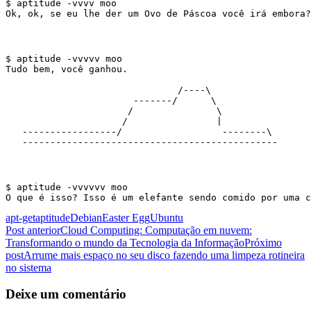
$ aptitude -vvvv moo

$ aptitude -vvvvv moo

Tudo bem, você ganhou.

                               /----\

                       -------/      \

                      /               \

                     /                |

   -----------------/                  --------\

$ aptitude -vvvvvv moo

apt-get
aptitude
Debian
Easter Egg
Ubuntu
Navegação
Post anterior
Cloud Computing: Computação em nuvem:
Transformando o mundo da Tecnologia da Informação
Próximo
de
post
Arrume mais espaço no seu disco fazendo uma limpeza rotineira
posts
no sistema
Deixe um comentário