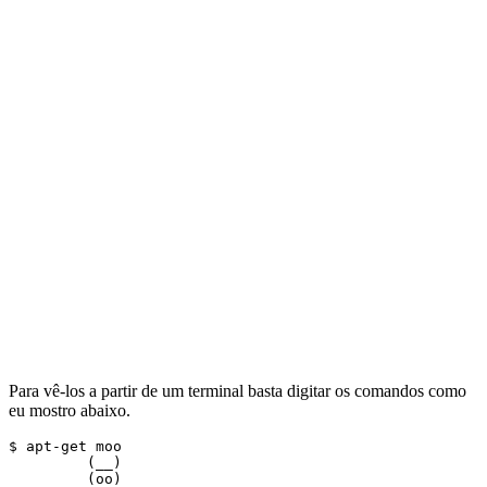
Para vê-los a partir de um terminal basta digitar os comandos como
eu mostro abaixo.
$ apt-get moo

         (__) 

         (oo) 
