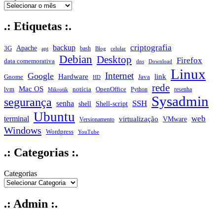
.: Etiquetas :.
criptografia
backup
Apache
3G
bash
apt
Blog
celular
Debian
Desktop
Firefox
data comemorativa
dns
Download
Linux
Internet
Google
Hardware
link
Gnome
Java
HD
rede
Mac OS
notícia
lvm
OpenOffice
Python
resenha
Mikrotik
Sysadmin
segurança
SSH
senha
shell
Shell-script
Ubuntu
web
terminal
virtualização
VMware
Versionamento
Windows
Wordpress
YouTube
.: Categorias :.
Categorias
.: Admin :.