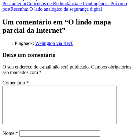
Navegação
Post anterior
Conceitos de Redundância e Contingências
Próximo
post
Resenha: O lado analógico da segurança digital
de
posts
Um comentário em “O lindo mapa
parcial da Internet”
Pingback:
Welington via Rec6
Deixe um comentário
O seu endereço de e-mail não será publicado.
Campos obrigatórios
são marcados com
*
Comentário
*
Nome
*