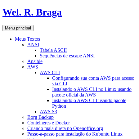
Pular
Wel. R. Braga
para
o
conteúdo
Pesquisar
Menu principal
Meus Textos
ANSI
Tabela ASCII
Sequências de escape ANSI
Ansible
AWS
AWS CLI
Configurando sua conta AWS para acesso
via CLI
Instalando o AWS CLI no Linux usando
pacote oficial da AWS
Instalando o AWS CLI usando pacote
Python
AWS S3
Borg Backup
Conteineres e Docker
Criando mala direta no Openoffice.org
Passo-a-passo para instalação do Kubuntu Linux