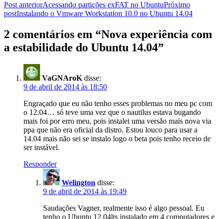
Navegação
Post anterior
Acessando partições exFAT no Ubuntu
Próximo
post
Instalando o Vmware Workstation 10.0 no Ubuntu 14.04
de
posts
2 comentários em “Nova experiência com
a estabilidade do Ubuntu 14.04”
VaGNAroK
disse:
9 de abril de 2014 às 18:50
Engraçado que eu não tenho esses problemas no meu pc com
o 12.04… só teve uma vez que o nautilus estava bugando
mais foi por erro meu, pois instalei uma versão mais nova via
ppa que não era oficial da distro. Estou louco para usar a
14.04 mais não sei se instalo logo o beta pois tenho receio de
ser instável.
Responder
Welington
disse:
9 de abril de 2014 às 19:49
Saudações Vagner, realmente isso é algo pessoal. Eu
tenho o Ubuntu 12.04lts instalado em 4 computadores e