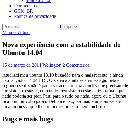
Sobre o autor
Ferramentas
GTK+BR
Política de privacidade
Pesquisar
por:
Mundo Virtual
Nova experiência com a estabilidade do
Ubuntu 14.04
15 de março de 2014
Welington
2 Comentários
Atualizei meu ubuntu 13.10 bugadão para o mais recente, e ainda
não lançado, 14.04 LTS. O sistema ainda está em estágio beta e
segundo se diz não é para os fracos ou para aqueles que precisam de
um sistema estável, entretanto meu sistema estava tão instável que
nada poderia ser pior. Parti para o tudo ou nada, agora ou o Ubuntu
fica bom ou volto para o Debian e não, isso não é uma ameaça é
uma promessa que fiz a mim mesmo e ao meu notebook.
Bugs e mais bugs