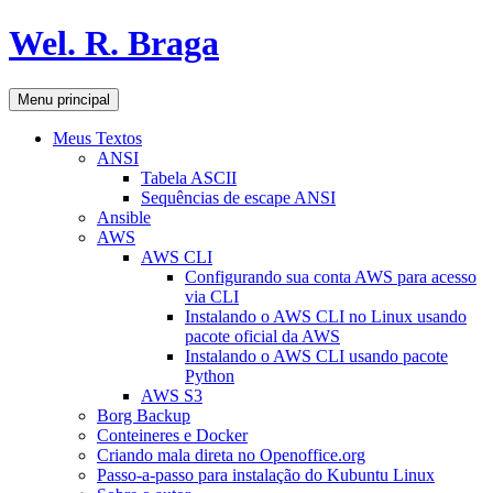
Pular
Wel. R. Braga
para
o
conteúdo
Pesquisar
Menu principal
Meus Textos
ANSI
Tabela ASCII
Sequências de escape ANSI
Ansible
AWS
AWS CLI
Configurando sua conta AWS para acesso
via CLI
Instalando o AWS CLI no Linux usando
pacote oficial da AWS
Instalando o AWS CLI usando pacote
Python
AWS S3
Borg Backup
Conteineres e Docker
Criando mala direta no Openoffice.org
Passo-a-passo para instalação do Kubuntu Linux