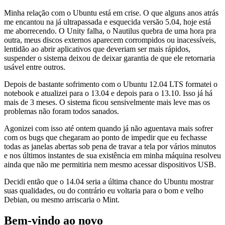
Minha relação com o Ubuntu está em crise. O que alguns anos atrás
me encantou na já ultrapassada e esquecida versão 5.04, hoje está
me aborrecendo. O Unity falha, o Nautilus quebra de uma hora pra
outra, meus discos externos aparecem corrompidos ou inacessíveis,
lentidão ao abrir aplicativos que deveriam ser mais rápidos,
suspender o sistema deixou de deixar garantia de que ele retornaria
usável entre outros.
Depois de bastante sofrimento com o Ubuntu 12.04 LTS formatei o
notebook e atualizei para o 13.04 e depois para o 13.10. Isso já há
mais de 3 meses. O sistema ficou sensivelmente mais leve mas os
problemas não foram todos sanados.
Agonizei com isso até ontem quando já não aguentava mais sofrer
com os bugs que chegaram ao ponto de impedir que eu fechasse
todas as janelas abertas sob pena de travar a tela por vários minutos
e nos últimos instantes de sua existência em minha máquina resolveu
ainda que não me permitiria nem mesmo acessar dispositivos USB.
Decidi então que o 14.04 seria a última chance do Ubuntu mostrar
suas qualidades, ou do contrário eu voltaria para o bom e velho
Debian, ou mesmo arriscaria o Mint.
Bem-vindo ao novo