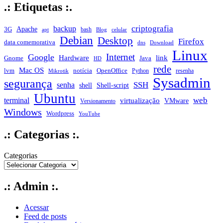
.: Etiquetas :.
criptografia
backup
Apache
3G
bash
apt
Blog
celular
Debian
Desktop
Firefox
data comemorativa
dns
Download
Linux
Internet
Google
Hardware
link
Gnome
Java
HD
rede
Mac OS
notícia
lvm
OpenOffice
Python
resenha
Mikrotik
Sysadmin
segurança
SSH
senha
shell
Shell-script
Ubuntu
web
terminal
virtualização
VMware
Versionamento
Windows
Wordpress
YouTube
.: Categorias :.
Categorias
.: Admin :.
Acessar
Feed de posts