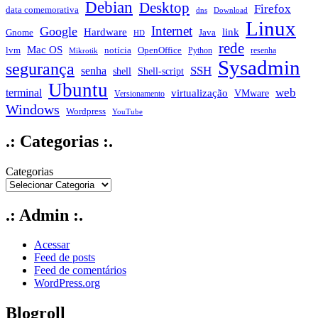
Debian
Desktop
Firefox
data comemorativa
dns
Download
Linux
Internet
Google
Hardware
link
Gnome
Java
HD
rede
Mac OS
notícia
lvm
OpenOffice
Python
resenha
Mikrotik
Sysadmin
segurança
SSH
senha
shell
Shell-script
Ubuntu
web
terminal
virtualização
VMware
Versionamento
Windows
Wordpress
YouTube
.: Categorias :.
Categorias
.: Admin :.
Acessar
Feed de posts
Feed de comentários
WordPress.org
Blogroll