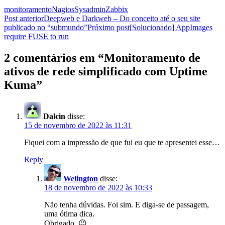
monitoramento
Nagios
Sysadmin
Zabbix
Navegação
Post anterior
Deepweb e Darkweb – Do conceito até o seu site
publicado no “submundo”
Próximo post
[Solucionado] AppImages
de
require FUSE to run
posts
2 comentários em “Monitoramento de
ativos de rede simplificado com Uptime
Kuma”
Dalcin
disse:
15 de novembro de 2022 às 11:31
Fiquei com a impressão de que fui eu que te apresentei esse…
Reply
Welington
disse:
18 de novembro de 2022 às 10:33
Não tenha dúvidas. Foi sim. E diga-se de passagem,
uma ótima dica.
Obrigado. 😉