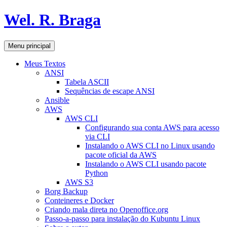
Pular
Wel. R. Braga
para
o
conteúdo
Pesquisar
Menu principal
Meus Textos
ANSI
Tabela ASCII
Sequências de escape ANSI
Ansible
AWS
AWS CLI
Configurando sua conta AWS para acesso
via CLI
Instalando o AWS CLI no Linux usando
pacote oficial da AWS
Instalando o AWS CLI usando pacote
Python
AWS S3
Borg Backup
Conteineres e Docker
Criando mala direta no Openoffice.org
Passo-a-passo para instalação do Kubuntu Linux