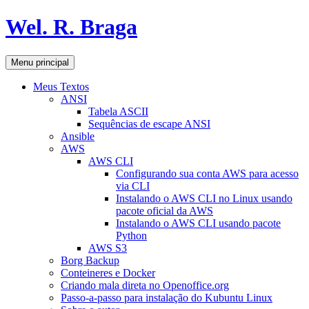
Pular
Wel. R. Braga
para
o
conteúdo
Pesquisar
Menu principal
Meus Textos
ANSI
Tabela ASCII
Sequências de escape ANSI
Ansible
AWS
AWS CLI
Configurando sua conta AWS para acesso
via CLI
Instalando o AWS CLI no Linux usando
pacote oficial da AWS
Instalando o AWS CLI usando pacote
Python
AWS S3
Borg Backup
Conteineres e Docker
Criando mala direta no Openoffice.org
Passo-a-passo para instalação do Kubuntu Linux