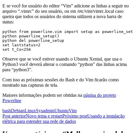
E se você for usuário do editor “Vim” adicione as linhas a seguir no
arquivo “.vimrc” do seu usuário, ou em /etc/vim/vimrc.local caso
queira que todos os usuários do sistema utilizem a nova barra de
status:
python from powerline.vim import setup as powerline_set
python powerline_setup()

python del powerline_setup

set laststatus=2

set t_Co=256
Observe que se você estiver usando o Ubuntu Xenial, que usa o
Python3 você deverá alterar o comando “python” das linhas acima
para “python3”.
Com isso as próximas sessões do Bash e do Vim ficarão como
mostrado nas capturas de tela.
Maiores informações podem ser obtidas na
página do projeto
Powerline
bash
Debian
Linux
Sysadmin
Ubuntu
Vim
Navegação
Post anterior
Novo tema e restart
Próximo post
Usando a instalação
elétrica para estender sua rede de dados
de
posts