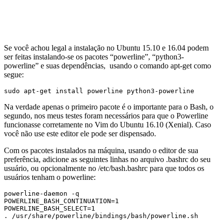
Se você achou legal a instalação no Ubuntu 15.10 e 16.04 podem
ser feitas instalando-se os pacotes “powerline”, “python3-
powerline” e suas dependências, usando o comando apt-get como
segue:
sudo apt-get install powerline python3-powerline
Na verdade apenas o primeiro pacote é o importante para o Bash, o
segundo, nos meus testes foram necessários para que o Powerline
funcionasse corretamente no Vim do Ubuntu 16.10 (Xenial). Caso
você não use este editor ele pode ser dispensado.
Com os pacotes instalados na máquina, usando o editor de sua
preferência, adicione as seguintes linhas no arquivo .bashrc do seu
usuário, ou opcionalmente no /etc/bash.bashrc para que todos os
usuários tenham o powerline:
powerline-daemon -q

POWERLINE_BASH_CONTINUATION=1

POWERLINE_BASH_SELECT=1

. /usr/share/powerline/bindings/bash/powerline.sh