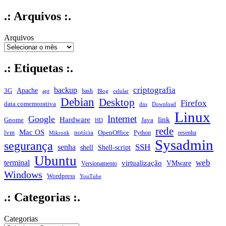
.: Arquivos :.
Arquivos
.: Etiquetas :.
criptografia
backup
Apache
3G
bash
apt
Blog
celular
Debian
Desktop
Firefox
data comemorativa
dns
Download
Linux
Internet
Google
Hardware
link
Gnome
Java
HD
rede
Mac OS
notícia
lvm
OpenOffice
Python
resenha
Mikrotik
Sysadmin
segurança
SSH
senha
shell
Shell-script
Ubuntu
web
terminal
virtualização
VMware
Versionamento
Windows
Wordpress
YouTube
.: Categorias :.
Categorias