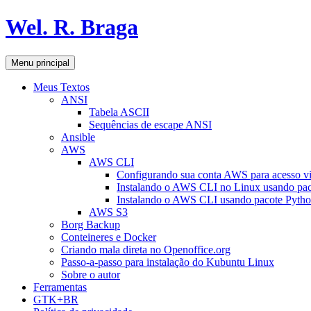
Pular
Wel. R. Braga
para
o
conteúdo
Pesquisar
Menu principal
Meus Textos
ANSI
Tabela ASCII
Sequências de escape ANSI
Ansible
AWS
AWS CLI
Configurando sua conta AWS para acesso v
Instalando o AWS CLI no Linux usando pac
Instalando o AWS CLI usando pacote Pyth
AWS S3
Borg Backup
Conteineres e Docker
Criando mala direta no Openoffice.org
Passo-a-passo para instalação do Kubuntu Linux
Sobre o autor
Ferramentas
GTK+BR