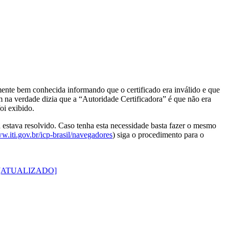
ente bem conhecida informando que o certificado era inválido e que
m na verdade dizia que a “Autoridade Certificadora” é que não era
oi exibido.
á estava resolvido. Caso tenha esta necessidade basta fazer o mesmo
ww.iti.gov.br/icp-brasil/navegadores
) siga o procedimento para o
e) [ATUALIZADO]