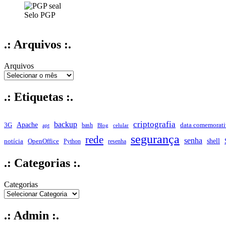
Selo PGP
.: Arquivos :.
Arquivos
.: Etiquetas :.
criptografia
backup
Apache
data comemorati
3G
bash
apt
Blog
celular
segurança
rede
senha
shell
notícia
OpenOffice
Python
resenha
.: Categorias :.
Categorias
.: Admin :.