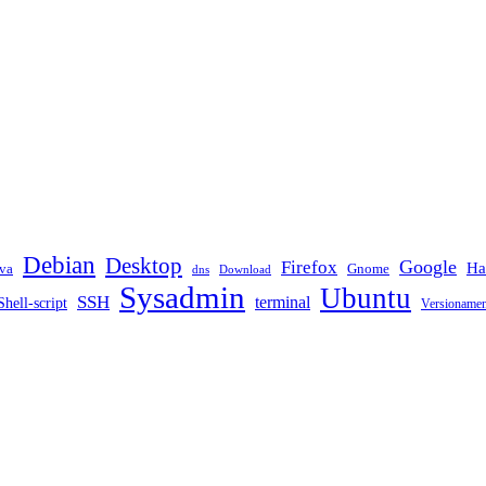
Debian
Desktop
Google
Firefox
Ha
va
Gnome
dns
Download
Sysadmin
Ubuntu
SSH
terminal
Shell-script
Versioname