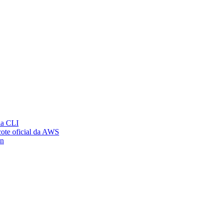
ia CLI
ote oficial da AWS
on