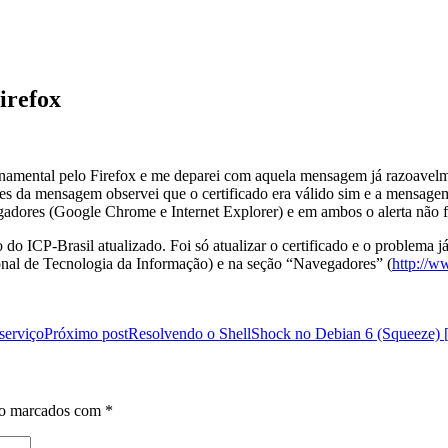
Firefox
rnamental pelo Firefox e me deparei com aquela mensagem já razoavelm
lhes da mensagem observei que o certificado era válido sim e a mensage
gadores (Google Chrome e Internet Explorer) e em ambos o alerta não f
do ICP-Brasil atualizado. Foi só atualizar o certificado e o problema j
ional de Tecnologia da Informação) e na seção “Navegadores” (
http://w
serviço
Próximo post
Resolvendo o ShellShock no Debian 6 (Squeez
ão marcados com
*