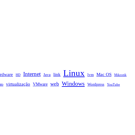
Linux
Internet
rdware
link
Mac OS
Java
lvm
HD
Mikrotik
Windows
web
virtualização
VMware
nto
Wordpress
YouTube