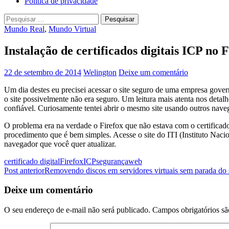
Política de privacidade
Pesquisar
por:
Mundo Real
,
Mundo Virtual
Instalação de certificados digitais ICP no 
22 de setembro de 2014
Welington
Deixe um comentário
Um dia destes eu precisei acessar o site seguro de uma empresa gove
o site possivelmente não era seguro. Um leitura mais atenta nos deta
confiável. Curiosamente tentei abrir o mesmo site usando outros nave
O problema era na verdade o Firefox que não estava com o certificado 
procedimento que é bem simples. Acesse o site do ITI (Instituto Nac
navegador que você quer atualizar.
certificado digital
Firefox
ICP
segurança
web
Navegação
Post anterior
Removendo discos em servidores virtuais sem parada do 
de
Deixe um comentário
posts
O seu endereço de e-mail não será publicado.
Campos obrigatórios s