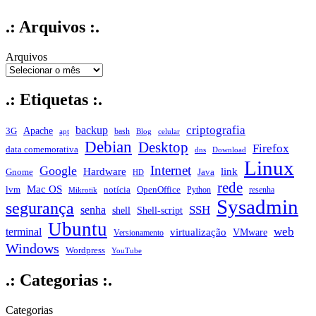
.: Arquivos :.
Arquivos
.: Etiquetas :.
criptografia
backup
Apache
3G
bash
apt
Blog
celular
Debian
Desktop
Firefox
data comemorativa
dns
Download
Linux
Internet
Google
Hardware
link
Gnome
Java
HD
rede
Mac OS
notícia
lvm
OpenOffice
Python
resenha
Mikrotik
Sysadmin
segurança
SSH
senha
shell
Shell-script
Ubuntu
web
terminal
virtualização
VMware
Versionamento
Windows
Wordpress
YouTube
.: Categorias :.
Categorias