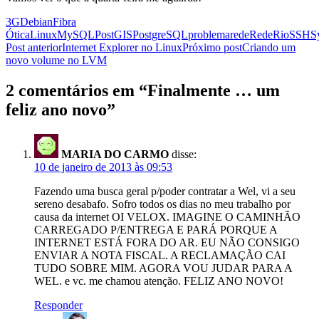
3G
Debian
Fibra
Ótica
Linux
MySQL
PostGIS
PostgreSQL
problema
rede
RedeRio
SSH
S
Navegação
Post anterior
Internet Explorer no Linux
Próximo post
Criando um
novo volume no LVM
de
posts
2 comentários em “Finalmente … um
feliz ano novo”
MARIA DO CARMO
disse:
10 de janeiro de 2013 às 09:53
Fazendo uma busca geral p/poder contratar a Wel, vi a seu
sereno desabafo. Sofro todos os dias no meu trabalho por
causa da internet OI VELOX. IMAGINE O CAMINHÃO
CARREGADO P/ENTREGA E PARÁ PORQUE A
INTERNET ESTÁ FORA DO AR. EU NÃO CONSIGO
ENVIAR A NOTA FISCAL. A RECLAMAÇÃO CAI
TUDO SOBRE MIM. AGORA VOU JUDAR PARA A
WEL. e vc. me chamou atenção. FELIZ ANO NOVO!
Responder