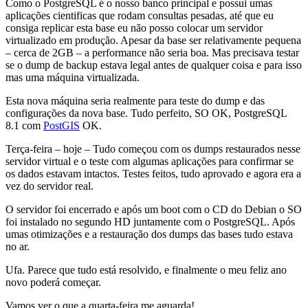
Como o PostgreSQL é o nosso banco principal e possui umas
aplicações cientificas que rodam consultas pesadas, até que eu
consiga replicar esta base eu não posso colocar um servidor
virtualizado em produção. Apesar da base ser relativamente pequena
– cerca de 2GB – a performance não seria boa. Mas precisava testar
se o dump de backup estava legal antes de qualquer coisa e para isso
mas uma máquina virtualizada.
Esta nova máquina seria realmente para teste do dump e das
configurações da nova base. Tudo perfeito, SO OK, PostgreSQL
8.1 com
PostGIS
OK.
Terça-feira – hoje – Tudo começou com os dumps restaurados nesse
servidor virtual e o teste com algumas aplicações para confirmar se
os dados estavam intactos. Testes feitos, tudo aprovado e agora era a
vez do servidor real.
O servidor foi encerrado e após um boot com o CD do Debian o SO
foi instalado no segundo HD juntamente com o PostgreSQL. Após
umas otimizações e a restauração dos dumps das bases tudo estava
no ar.
Ufa. Parece que tudo está resolvido, e finalmente o meu feliz ano
novo poderá começar.
Vamos ver o que a quarta-feira me aguarda!