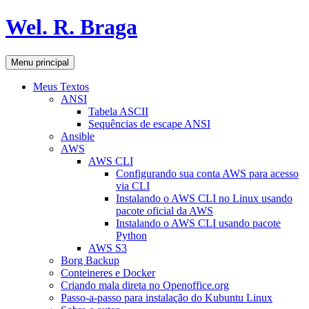
Pular
Wel. R. Braga
para
o
conteúdo
Pesquisar
Menu principal
Meus Textos
ANSI
Tabela ASCII
Sequências de escape ANSI
Ansible
AWS
AWS CLI
Configurando sua conta AWS para acesso
via CLI
Instalando o AWS CLI no Linux usando
pacote oficial da AWS
Instalando o AWS CLI usando pacote
Python
AWS S3
Borg Backup
Conteineres e Docker
Criando mala direta no Openoffice.org
Passo-a-passo para instalação do Kubuntu Linux