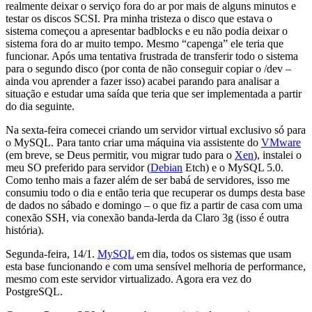
realmente deixar o serviço fora do ar por mais de alguns minutos e
testar os discos SCSI. Pra minha tristeza o disco que estava o
sistema começou a apresentar badblocks e eu não podia deixar o
sistema fora do ar muito tempo. Mesmo “capenga” ele teria que
funcionar. Após uma tentativa frustrada de transferir todo o sistema
para o segundo disco (por conta de não conseguir copiar o /dev –
ainda vou aprender a fazer isso) acabei parando para analisar a
situação e estudar uma saída que teria que ser implementada a partir
do dia seguinte.
Na sexta-feira comecei criando um servidor virtual exclusivo só para
o MySQL. Para tanto criar uma máquina via assistente do
VMware
(em breve, se Deus permitir, vou migrar tudo para o
Xen
), instalei o
meu SO preferido para servidor (
Debian
Etch) e o MySQL 5.0.
Como tenho mais a fazer além de ser babá de servidores, isso me
consumiu todo o dia e então teria que recuperar os dumps desta base
de dados no sábado e domingo – o que fiz a partir de casa com uma
conexão SSH, via conexão banda-lerda da Claro 3g (isso é outra
história).
Segunda-feira, 14/1.
MySQL
em dia, todos os sistemas que usam
esta base funcionando e com uma sensível melhoria de performance,
mesmo com este servidor virtualizado. Agora era vez do
PostgreSQL.