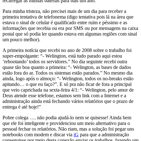
recarregar as minhas baterias para mas um ano.
Para minha tristeza, não precisei mais de um dia para receber a
primeira tentativa de telefonema (digo tentativa pois lá na área que
estava o sinal de celular é qualificado entre ruim e péssimo e as
informações que recebia ou era por SMS ou por mensagens na caixa
postal que só podia ler quando estava em algumas regiões com sinal
um pouco melhor).
A primeira notícia que recebi no ano de 2008 sobre o trabalho foi
super-empolgante: “- Welington, está tudo parado aqui estou
‘rebootando’ todos os servidores.” No dia seguinte recebi outra
quase tão boa quanto a primeira: “- Welington, as bases de dados
estão fora do ar. Todos os sistemas estão parados.” No mesmo dia
ainda, logo após o almoço: “- Welington, todos os no-breaks estão
apitando… o que eu faço?”. E só pra não ficar de fora a principal
que veio caprichada na sexta-feira 4/1: “- Welington, pelo amor de
Deus atende esse telefone, estamos sem link com a Internet e a
administração ainda está fechando vários relatórios que o prazo de
entrega é até hoje!”
Pobre colega …. não podia ajudá-lo nem se quisesse! Ainda bem
que ele foi inteligente e providenciou um meio alternativo para o
pessoal fechar os relatórios. Não riam, mas a solução foi pegar uns
notebooks com modem e discar via
iG
para que a administração
conseguisse por meio desta conexão enviar os trabalhos, fazendo um