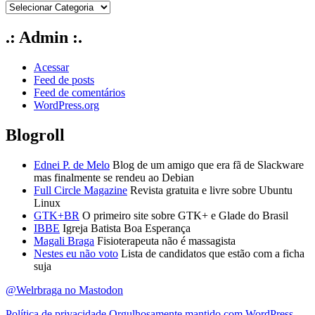
.: Admin :.
Acessar
Feed de posts
Feed de comentários
WordPress.org
Blogroll
Ednei P. de Melo
Blog de um amigo que era fã de Slackware
mas finalmente se rendeu ao Debian
Full Circle Magazine
Revista gratuita e livre sobre Ubuntu
Linux
GTK+BR
O primeiro site sobre GTK+ e Glade do Brasil
IBBE
Igreja Batista Boa Esperança
Magali Braga
Fisioterapeuta não é massagista
Nestes eu não voto
Lista de candidatos que estão com a ficha
suja
@Welrbraga no Mastodon
Política de privacidade
Orgulhosamente mantido com WordPress